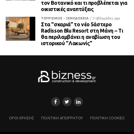
τον Βοτανικό και τι προβλέπεται για
οικιστικές αναπτύξεις
ΤΟΥΡΙΣΜΟΣ - ΞΕΝΟΔΟΧΕΙΑ
3 εβδομάδες ago
Στα “σκαριά” το νέο 5άστερο
Radisson Blu Resort στη Μάνη – Τι
θα περιλαμβάνει η αναβίωση του
ιστορικού “Λακωνίς”
ΌΡΟΙ ΧΡΗΣΗΣ
ΠΟΛΙΤΙΚΗ ΑΠΟΡΡΗΤΟΥ
ΠΟΛΙΤΙΚΗ COOKIES