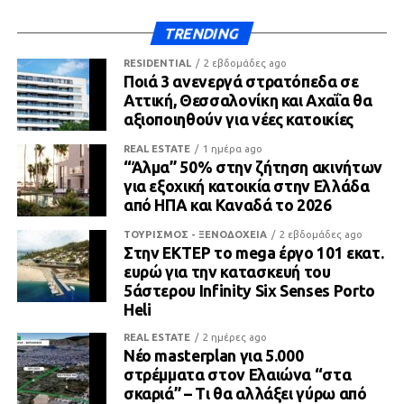
TRENDING
RESIDENTIAL
2 εβδομάδες ago
Ποιά 3 ανενεργά στρατόπεδα σε
Αττική, Θεσσαλονίκη και Αχαΐα θα
αξιοποιηθούν για νέες κατοικίες
REAL ESTATE
1 ημέρα ago
“Άλμα” 50% στην ζήτηση ακινήτων
για εξοχική κατοικία στην Ελλάδα
από ΗΠΑ και Καναδά το 2026
ΤΟΥΡΙΣΜΟΣ - ΞΕΝΟΔΟΧΕΙΑ
2 εβδομάδες ago
Στην ΕΚΤΕΡ το mega έργο 101 εκατ.
ευρώ για την κατασκευή του
5άστερου Infinity Six Senses Porto
Heli
REAL ESTATE
2 ημέρες ago
Νέο masterplan για 5.000
στρέμματα στον Ελαιώνα “στα
σκαριά” – Τι θα αλλάξει γύρω από