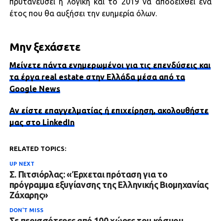
πρυτανεύσει η λογική και το 2019 να αποδειχθεί ένα
έτος που θα αυξήσει την ευημερία όλων.
Μην ξεχάσετε
Μείνετε πάντα ενημερωμένοι για τις επενδύσεις και
τα έργα real estate στην Ελλάδα μέσα από τα
Google News
Αν είστε επαγγελματίας ή επιχείρηση, ακολουθήστε
μας στο LinkedIn
RELATED TOPICS:
UP NEXT
Σ. Πιτσιόρλας: «Έρχεται πρόταση για το
πρόγραμμα εξυγίανσης της Ελληνικής Βιομηχανίας
Ζάχαρης»
DON'T MISS
Σε περισσότερες από 100 χώρες του κόσμου