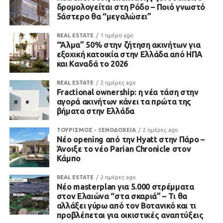
δρομολογείται στη Ρόδο – Ποιό γνωστό
5άστερο θα “μεγαλώσει”
REAL ESTATE
1 ημέρα ago
“Άλμα” 50% στην ζήτηση ακινήτων για
εξοχική κατοικία στην Ελλάδα από ΗΠΑ
και Καναδά το 2026
REAL ESTATE
2 ημέρες ago
Fractional ownership: η νέα τάση στην
αγορά ακινήτων κάνει τα πρώτα της
βήματα στην Ελλάδα
ΤΟΥΡΙΣΜΟΣ - ΞΕΝΟΔΟΧΕΙΑ
2 ημέρες ago
Νέο opening από την Hyatt στην Πάρο –
Άνοιξε το νέο Parian Chronicle στον
Κάμπο
REAL ESTATE
2 ημέρες ago
Νέο masterplan για 5.000 στρέμματα
στον Ελαιώνα “στα σκαριά” – Τι θα
αλλάξει γύρω από τον Βοτανικό και τι
προβλέπεται για οικιστικές αναπτύξεις