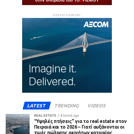
ADVERTISEMENT
LATEST
TRENDING
VIDEOS
REAL ESTATE
8 λεπτά ago
“Υψηλές πτήσεις” για το real estate στον
Πειραιά και το 2026 – Γιατί αυξάνονται οι
τιμές πώλησης ακινήτων κατοικίας