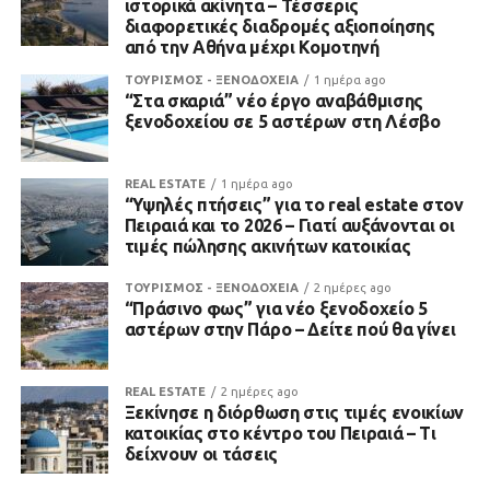
ιστορικά ακίνητα – Τέσσερις
διαφορετικές διαδρομές αξιοποίησης
από την Αθήνα μέχρι Κομοτηνή
ΤΟΥΡΙΣΜΟΣ - ΞΕΝΟΔΟΧΕΙΑ
1 ημέρα ago
“Στα σκαριά” νέο έργο αναβάθμισης
ξενοδοχείου σε 5 αστέρων στη Λέσβο
REAL ESTATE
1 ημέρα ago
“Υψηλές πτήσεις” για το real estate στον
Πειραιά και το 2026 – Γιατί αυξάνονται οι
τιμές πώλησης ακινήτων κατοικίας
ΤΟΥΡΙΣΜΟΣ - ΞΕΝΟΔΟΧΕΙΑ
2 ημέρες ago
“Πράσινο φως” για νέο ξενοδοχείο 5
αστέρων στην Πάρο – Δείτε πού θα γίνει
REAL ESTATE
2 ημέρες ago
Ξεκίνησε η διόρθωση στις τιμές ενοικίων
κατοικίας στο κέντρο του Πειραιά – Τι
δείχνουν οι τάσεις