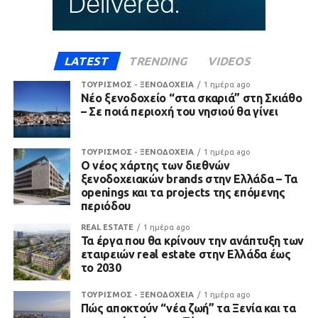
LATEST
TRENDING
VIDEOS
ΤΟΥΡΙΣΜΟΣ - ΞΕΝΟΔΟΧΕΙΑ
1 ημέρα ago
Νέο ξενοδοχείο “στα σκαριά” στη Σκιάθο
– Σε ποιά περιοχή του νησιού θα γίνει
ΤΟΥΡΙΣΜΟΣ - ΞΕΝΟΔΟΧΕΙΑ
1 ημέρα ago
Ο νέος χάρτης των διεθνών
ξενοδοχειακών brands στην Ελλάδα – Τα
openings και τα projects της επόμενης
περιόδου
REAL ESTATE
1 ημέρα ago
Τα έργα που θα κρίνουν την ανάπτυξη των
εταιρειών real estate στην Ελλάδα έως
το 2030
ΤΟΥΡΙΣΜΟΣ - ΞΕΝΟΔΟΧΕΙΑ
1 ημέρα ago
Πώς αποκτούν “νέα ζωή” τα Ξενία και τα