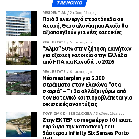
TRENDING
RESIDENTIAL
2 εβδομάδες ago
Ποιά 3 ανενεργά στρατόπεδα σε
Αττική, Θεσσαλονίκη και Αχαΐα θα
αξιοποιηθούν για νέες κατοικίες
REAL ESTATE
5 ημέρες ago
“Άλμα” 50% στην ζήτηση ακινήτων
για εξοχική κατοικία στην Ελλάδα
από ΗΠΑ και Καναδά το 2026
REAL ESTATE
6 ημέρες ago
Νέο masterplan για 5.000
στρέμματα στον Ελαιώνα “στα
σκαριά” – Τι θα αλλάξει γύρω από
τον Βοτανικό και τι προβλέπεται για
οικιστικές αναπτύξεις
ΤΟΥΡΙΣΜΟΣ - ΞΕΝΟΔΟΧΕΙΑ
3 εβδομάδες ago
Στην ΕΚΤΕΡ το mega έργο 101 εκατ.
ευρώ για την κατασκευή του
5άστερου Infinity Six Senses Porto