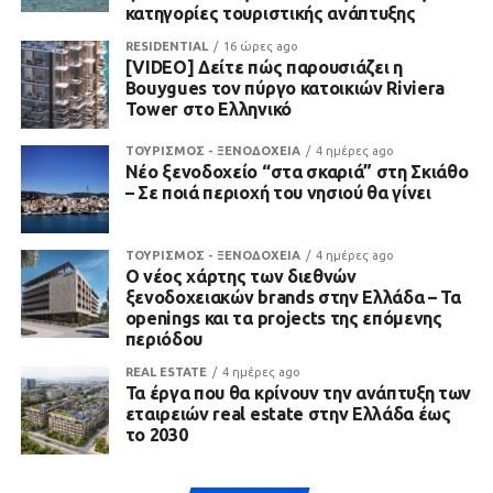
κατηγορίες τουριστικής ανάπτυξης
RESIDENTIAL
16 ώρες ago
[VIDEO] Δείτε πώς παρουσιάζει η
Bouygues τον πύργο κατοικιών Riviera
Tower στο Ελληνικό
ΤΟΥΡΙΣΜΟΣ - ΞΕΝΟΔΟΧΕΙΑ
4 ημέρες ago
Νέο ξενοδοχείο “στα σκαριά” στη Σκιάθο
– Σε ποιά περιοχή του νησιού θα γίνει
ΤΟΥΡΙΣΜΟΣ - ΞΕΝΟΔΟΧΕΙΑ
4 ημέρες ago
Ο νέος χάρτης των διεθνών
ξενοδοχειακών brands στην Ελλάδα – Τα
openings και τα projects της επόμενης
περιόδου
REAL ESTATE
4 ημέρες ago
Τα έργα που θα κρίνουν την ανάπτυξη των
εταιρειών real estate στην Ελλάδα έως
το 2030