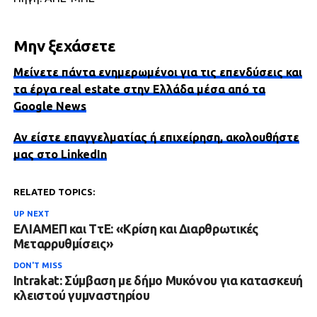
Μην ξεχάσετε
Μείνετε πάντα ενημερωμένοι για τις επενδύσεις και
τα έργα real estate στην Ελλάδα μέσα από τα
Google News
Αν είστε επαγγελματίας ή επιχείρηση, ακολουθήστε
μας στο LinkedIn
RELATED TOPICS:
UP NEXT
ΕΛΙΑΜΕΠ και ΤτΕ: «Κρίση και Διαρθρωτικές
Μεταρρυθμίσεις»
DON'T MISS
Intrakat: Σύμβαση με δήμο Μυκόνου για κατασκευή
κλειστού γυμναστηρίου