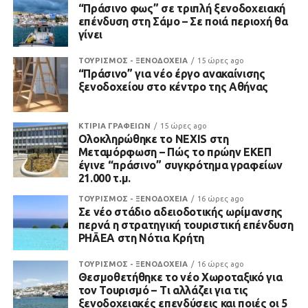
“Πράσινο φως” σε τριπλή ξενοδοχειακή
επένδυση στη Σάμο – Σε ποιά περιοχή θα
γίνει
ΤΟΥΡΙΣΜΟΣ - ΞΕΝΟΔΟΧΕΙΑ
15 ώρες ago
“Πράσινο” για νέο έργο ανακαίνισης
ξενοδοχείου στο κέντρο της Αθήνας
ΚΤΙΡΙΑ ΓΡΑΦΕΙΩΝ
15 ώρες ago
Ολοκληρώθηκε το NEXIS στη
Μεταμόρφωση – Πώς το πρώην ΕΚΕΠ
έγινε “πράσινο” συγκρότημα γραφείων
21.000 τ.μ.
ΤΟΥΡΙΣΜΟΣ - ΞΕΝΟΔΟΧΕΙΑ
16 ώρες ago
Σε νέο στάδιο αδειοδοτικής ωρίμανσης
περνά η στρατηγική τουριστική επένδυση
PHĀEA στη Νότια Κρήτη
ΤΟΥΡΙΣΜΟΣ - ΞΕΝΟΔΟΧΕΙΑ
16 ώρες ago
Θεσμοθετήθηκε το νέο Χωροταξικό για
τον Τουρισμό – Τι αλλάζει για τις
ξενοδοχειακές επενδύσεις και ποιές οι 5