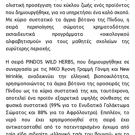
ολιστική προσέγγιση του κύκλου ζωής ενός προϊόντος
που δημιουργήθηκε, για να υπηρετήσει ένα καλό σκοπό.
Με κύριο συστατικό τα άγρια βότανα της Πίνδου, η
σειρά περιποίησης σώματος χρηματοδότησε
εκπαιδευτικά προγράμματα «οικολογικού
αλφαβητισμού» για τους μαθητές σχολείων της
ευρύτερης περιοχής.
Η σειρά PINDOS WILD HERBS, που δημιουργήθηκε σε
συνεργασία με τις ΜΚΟ Άγονη Γραμμή Γόνιμη και New
Wrinkle, αναδεικνύει την ελληνική βιοποικιλότητα,
χρησιμοποιώντας τα άγρια βότανα της οροσειράς της
Πίνδου ως τα κύρια συστατικά της και, ταυτόχρονα,
αποτελεί ένα προϊόν εξαιρετικά υψηλής σύνθεσης σε
φυσικά συστατικά (99% για το Ενυδατικό Γαλάκτωμα
Σώματος και 88% για το Αφρόλουτρο). Επιπλέον, το
νερό που έχει χρησιμοποιηθεί στη σειρά έχει
αντικατασταθεί από το πατενταρισμένο έγχυμα από
τρία είδη σιδερίτη -ελληνικό τσάι του βουνού- και το