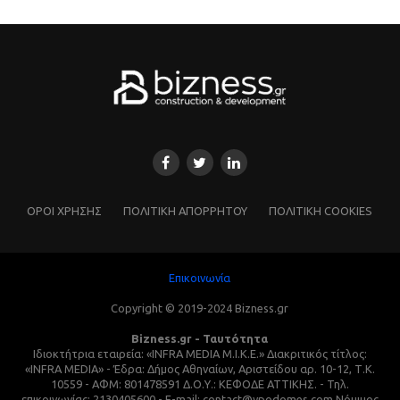
ΌΡΟΙ ΧΡΗΣΗΣ
ΠΟΛΙΤΙΚΗ ΑΠΟΡΡΗΤΟΥ
ΠΟΛΙΤΙΚΗ COOKIES
Επικοινωνία
Copyright © 2019-2024 Bizness.gr
Bizness.gr - Ταυτότητα
Ιδιοκτήτρια εταιρεία: «INFRA MEDIA M.I.K.E.» Διακριτικός τίτλος:
«INFRA MEDIA» - Έδρα: Δήμος Αθηναίων, Αριστείδου αρ. 10-12, Τ.Κ.
10559 - ΑΦΜ: 801478591 Δ.Ο.Υ.: ΚΕΦΟΔΕ ΑΤΤΙΚΗΣ. - Τηλ.
επικοινωνίας: 2130405600 - E-mail: contact@ypodomes.com Νόμιμος