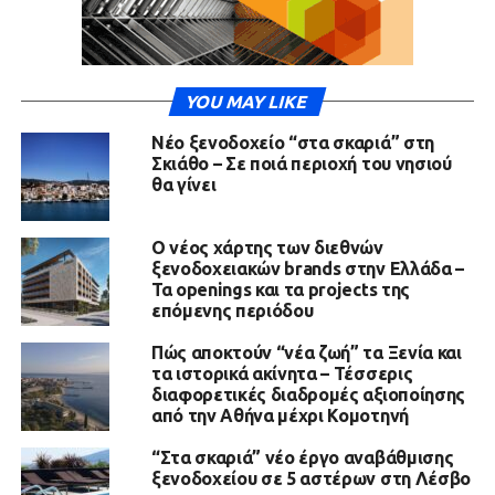
YOU MAY LIKE
Νέο ξενοδοχείο “στα σκαριά” στη
Σκιάθο – Σε ποιά περιοχή του νησιού
θα γίνει
Ο νέος χάρτης των διεθνών
ξενοδοχειακών brands στην Ελλάδα –
Τα openings και τα projects της
επόμενης περιόδου
Πώς αποκτούν “νέα ζωή” τα Ξενία και
τα ιστορικά ακίνητα – Τέσσερις
διαφορετικές διαδρομές αξιοποίησης
από την Αθήνα μέχρι Κομοτηνή
“Στα σκαριά” νέο έργο αναβάθμισης
ξενοδοχείου σε 5 αστέρων στη Λέσβο