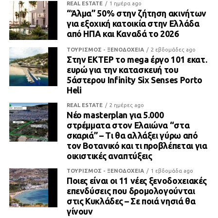
REAL ESTATE
1 ημέρα ago
“Άλμα” 50% στην ζήτηση ακινήτων
για εξοχική κατοικία στην Ελλάδα
από ΗΠΑ και Καναδά το 2026
ΤΟΥΡΙΣΜΟΣ - ΞΕΝΟΔΟΧΕΙΑ
2 εβδομάδες ago
Στην ΕΚΤΕΡ το mega έργο 101 εκατ.
ευρώ για την κατασκευή του
5άστερου Infinity Six Senses Porto
Heli
REAL ESTATE
2 ημέρες ago
Νέο masterplan για 5.000
στρέμματα στον Ελαιώνα “στα
σκαριά” – Τι θα αλλάξει γύρω από
τον Βοτανικό και τι προβλέπεται για
οικιστικές αναπτύξεις
ΤΟΥΡΙΣΜΟΣ - ΞΕΝΟΔΟΧΕΙΑ
1 εβδομάδα ago
Ποιες είναι οι 11 νέες ξενοδοχειακές
επενδύσεις που δρομολογούνται
στις Κυκλάδες – Σε ποιά νησιά θα
γίνουν