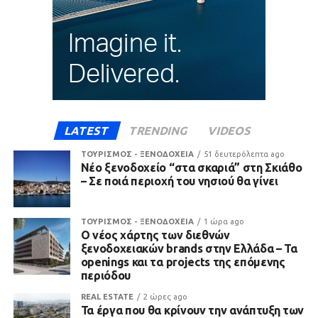
LATEST
TRENDING
VIDEOS
ΤΟΥΡΙΣΜΟΣ - ΞΕΝΟΔΟΧΕΙΑ
51 δευτερόλεπτα ago
Νέο ξενοδοχείο “στα σκαριά” στη Σκιάθο
– Σε ποιά περιοχή του νησιού θα γίνει
ΤΟΥΡΙΣΜΟΣ - ΞΕΝΟΔΟΧΕΙΑ
1 ώρα ago
Ο νέος χάρτης των διεθνών
ξενοδοχειακών brands στην Ελλάδα – Τα
openings και τα projects της επόμενης
περιόδου
REAL ESTATE
2 ώρες ago
Τα έργα που θα κρίνουν την ανάπτυξη των