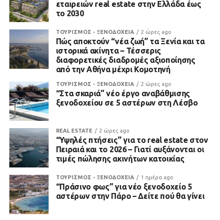
εταιρειών real estate στην Ελλάδα έως
το 2030
ΤΟΥΡΙΣΜΟΣ - ΞΕΝΟΔΟΧΕΙΑ
2 ώρες ago
Πώς αποκτούν “νέα ζωή” τα Ξενία και τα
ιστορικά ακίνητα – Τέσσερις
διαφορετικές διαδρομές αξιοποίησης
από την Αθήνα μέχρι Κομοτηνή
ΤΟΥΡΙΣΜΟΣ - ΞΕΝΟΔΟΧΕΙΑ
2 ώρες ago
“Στα σκαριά” νέο έργο αναβάθμισης
ξενοδοχείου σε 5 αστέρων στη Λέσβο
REAL ESTATE
2 ώρες ago
“Υψηλές πτήσεις” για το real estate στον
Πειραιά και το 2026 – Γιατί αυξάνονται οι
τιμές πώλησης ακινήτων κατοικίας
ΤΟΥΡΙΣΜΟΣ - ΞΕΝΟΔΟΧΕΙΑ
1 ημέρα ago
“Πράσινο φως” για νέο ξενοδοχείο 5
αστέρων στην Πάρο – Δείτε πού θα γίνει