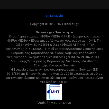
Επικοινωνία
Copyright © 2019-2024 Bizness.gr
Bizness.gr - Ταυτότητα
Ιδιοκτήτρια εταιρεία: «INFRA MEDIA M.I.K.E.» Διακριτικός τίτλος:
«INFRA MEDIA» - Έδρα: Δήμος Αθηναίων, Αριστείδου αρ. 10-12, Τ.Κ.
10559 - ΑΦΜ: 801478591 Δ.Ο.Υ.: ΚΕΦΟΔΕ ΑΤΤΙΚΗΣ. - Τηλ.
επικοινωνίας: 2130405600 - E-mail: contact@ypodomes.com Νόμιμος
Εκπρόσωπος: Καραγιάννης Νικόλαος, Νόμιμος Εκπρόσωπος -
Δικαιούχος του ονόματος τομέα (bizness.gr): INFRA MEDIA M.I.K.E. -
Διευθυντής/Διαχειριστής: Καραγιάννης Νικόλαος - Διευθυντής
Σύνταξης: Κατερίνα Παναγέα
Η Εταιρεία δηλώνει ότι έχει συμμορφωθεί με τη Σύσταση (ΕΕ)
2018/334 της Επιτροπής της 1ης Μαρτίου 2018 σχετικά με τα μέτρα
για την αποτελεσματική αντιμετώπιση του παράνομου περιεχομένου
στο διαδίκτυο (L 63).
Αριθμός Μ.Η.Τ. 242890