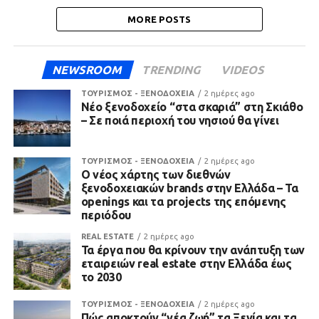
MORE POSTS
NEWSROOM
TRENDING
VIDEOS
ΤΟΥΡΙΣΜΟΣ - ΞΕΝΟΔΟΧΕΙΑ
2 ημέρες ago
Νέο ξενοδοχείο “στα σκαριά” στη Σκιάθο
– Σε ποιά περιοχή του νησιού θα γίνει
ΤΟΥΡΙΣΜΟΣ - ΞΕΝΟΔΟΧΕΙΑ
2 ημέρες ago
Ο νέος χάρτης των διεθνών
ξενοδοχειακών brands στην Ελλάδα – Τα
openings και τα projects της επόμενης
περιόδου
REAL ESTATE
2 ημέρες ago
Τα έργα που θα κρίνουν την ανάπτυξη των
εταιρειών real estate στην Ελλάδα έως
το 2030
ΤΟΥΡΙΣΜΟΣ - ΞΕΝΟΔΟΧΕΙΑ
2 ημέρες ago
Πώς αποκτούν “νέα ζωή” τα Ξενία και τα