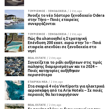
ΤΟΥΡΙΣΜΟΣ - ΞΕΝΟΔΟΧΕΙΑ
2 έτη ago
Άνοιξε το νέο 5άστερο ξενοδοχείο Odera
στην Τήνο – Ποιές εταιρείες
συνεργάζονται
ΤΟΥΡΙΣΜΟΣ - ΞΕΝΟΔΟΧΕΙΑ
2 έτη ago
Πώς θα υλοποιηθεί η Στρατηγική
Επένδυση 200 εκατ. ευρώ στην Ίο – Ποιά
εταιρεία επενδύει σε ξενοδοχεία στο
νησί
REAL ESTATE
2 έτη ago
Συνεχίζεται το ράλι αυξήσεων στις τιμές
πώλησης διαμερισμάτων και το 2024 –
Ποιές κατηγορίες αυξήθηκαν
περισσότερο
ΕΤΑΙΡΙΚΑ ΝΕΑ
2 έτη ago
Στα σκαριά 4 νέα Vertiports για ηλεκτρικά
αεροσκάφη από τα Aria Hotels – Σε ποιές
περιοχές θα λειτουργήσουν
REAL ESTATE
2 έτη ago