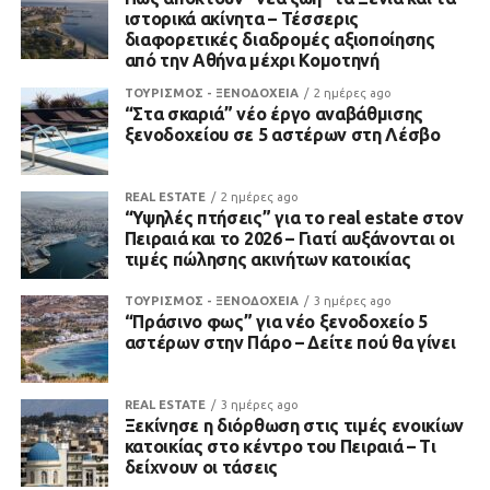
ιστορικά ακίνητα – Τέσσερις
διαφορετικές διαδρομές αξιοποίησης
από την Αθήνα μέχρι Κομοτηνή
ΤΟΥΡΙΣΜΟΣ - ΞΕΝΟΔΟΧΕΙΑ
2 ημέρες ago
“Στα σκαριά” νέο έργο αναβάθμισης
ξενοδοχείου σε 5 αστέρων στη Λέσβο
REAL ESTATE
2 ημέρες ago
“Υψηλές πτήσεις” για το real estate στον
Πειραιά και το 2026 – Γιατί αυξάνονται οι
τιμές πώλησης ακινήτων κατοικίας
ΤΟΥΡΙΣΜΟΣ - ΞΕΝΟΔΟΧΕΙΑ
3 ημέρες ago
“Πράσινο φως” για νέο ξενοδοχείο 5
αστέρων στην Πάρο – Δείτε πού θα γίνει
REAL ESTATE
3 ημέρες ago
Ξεκίνησε η διόρθωση στις τιμές ενοικίων
κατοικίας στο κέντρο του Πειραιά – Τι
δείχνουν οι τάσεις