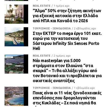
REAL ESTATE
1 ημέρα ago
“Άλμα” 50% στην ζήτηση ακινήτων
για εξοχική κατοικία στην Ελλάδα
από ΗΠΑ και Καναδά το 2026
ΤΟΥΡΙΣΜΟΣ - ΞΕΝΟΔΟΧΕΙΑ
2 εβδομάδες ago
Στην ΕΚΤΕΡ το mega έργο 101 εκατ.
ευρώ για την κατασκευή του
5άστερου Infinity Six Senses Porto
Heli
REAL ESTATE
2 ημέρες ago
Νέο masterplan για 5.000
στρέμματα στον Ελαιώνα “στα
σκαριά” – Τι θα αλλάξει γύρω από
τον Βοτανικό και τι προβλέπεται για
οικιστικές αναπτύξεις
ΤΟΥΡΙΣΜΟΣ - ΞΕΝΟΔΟΧΕΙΑ
1 εβδομάδα ago
Ποιες είναι οι 11 νέες ξενοδοχειακές
επενδύσεις που δρομολογούνται
στις Κυκλάδες – Σε ποιά νησιά θα