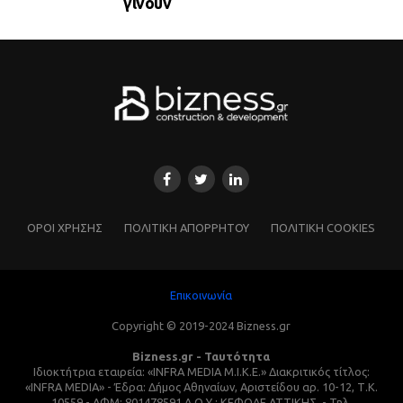
γίνουν
ΌΡΟΙ ΧΡΗΣΗΣ
ΠΟΛΙΤΙΚΗ ΑΠΟΡΡΗΤΟΥ
ΠΟΛΙΤΙΚΗ COOKIES
Επικοινωνία
Copyright © 2019-2024 Bizness.gr
Bizness.gr - Ταυτότητα
Ιδιοκτήτρια εταιρεία: «INFRA MEDIA M.I.K.E.» Διακριτικός τίτλος:
«INFRA MEDIA» - Έδρα: Δήμος Αθηναίων, Αριστείδου αρ. 10-12, Τ.Κ.
10559 - ΑΦΜ: 801478591 Δ.Ο.Υ.: ΚΕΦΟΔΕ ΑΤΤΙΚΗΣ. - Τηλ.