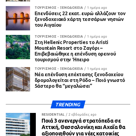
ΤΟΥΡΙΣΜΟΣ - ΞΕΝΟΔΟΧΕΙΑ
1 ημέρα ago
Επενδύσεις 22 εκατ. ευρώ αλλάζουν τον
ξενοδοχειακό χάρτη τεσσάρων νησιών
του Αιγαίου
ΤΟΥΡΙΣΜΟΣ - ΞΕΝΟΔΟΧΕΙΑ
1 ημέρα ago
Στη Hellenic Properties το Aristi
Mountain Resort στο Ζαγόρι –
Επιβεβαιώθηκε η επένδυση ορεινού
τουρισμού στην Ήπειρο
ΤΟΥΡΙΣΜΟΣ - ΞΕΝΟΔΟΧΕΙΑ
1 ημέρα ago
Νέα επένδυση επέκτασης ξενοδοχείου
δρομολογείται στη Ρόδο – Ποιό γνωστό
5άστερο θα “μεγαλώσει”
TRENDING
RESIDENTIAL
2 εβδομάδες ago
Ποιά 3 ανενεργά στρατόπεδα σε
Αττική, Θεσσαλονίκη και Αχαΐα θα
αξιοποιηθούν για νέες κατοικίες