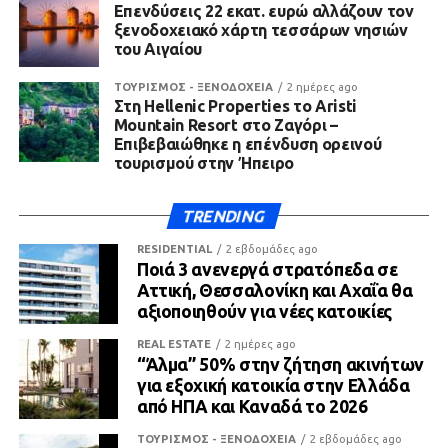
Επενδύσεις 22 εκατ. ευρώ αλλάζουν τον
ξενοδοχειακό χάρτη τεσσάρων νησιών
του Αιγαίου
ΤΟΥΡΙΣΜΟΣ - ΞΕΝΟΔΟΧΕΙΑ
2 ημέρες ago
Στη Hellenic Properties το Aristi
Mountain Resort στο Ζαγόρι –
Επιβεβαιώθηκε η επένδυση ορεινού
τουρισμού στην Ήπειρο
TRENDING
RESIDENTIAL
2 εβδομάδες ago
Ποιά 3 ανενεργά στρατόπεδα σε
Αττική, Θεσσαλονίκη και Αχαΐα θα
αξιοποιηθούν για νέες κατοικίες
REAL ESTATE
2 ημέρες ago
“Άλμα” 50% στην ζήτηση ακινήτων
για εξοχική κατοικία στην Ελλάδα
από ΗΠΑ και Καναδά το 2026
ΤΟΥΡΙΣΜΟΣ - ΞΕΝΟΔΟΧΕΙΑ
2 εβδομάδες ago