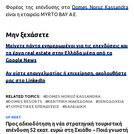
Φορέας της επένδυσης στο
Domes Noruz Kassandra
είναι η εταιρεία MYRTO BAY Α.Ε.
Μην ξεχάσετε
Μείνετε πάντα ενημερωμένοι για τις επενδύσεις και
τα έργα real estate στην Ελλάδα μέσα από τα
Google News
Αν είστε επαγγελματίας ή επιχείρηση, ακολουθήστε
μας στο LinkedIn
RELATED TOPICS:
DOMES NORUZ KASSANDRA
DOMES RESORTS
ΚΕΝΤΡΙΚΉ ΜΑΚΕΔΟΝΊΑ
ΞΕΝΟΔΟΧΕΊΑ
ΤΟΥΡΙΣΤΙΚΈΣ ΕΠΕΝΔΎΣΕΙΣ
ΧΑΛΚΙΔΙΚΉ
UP NEXT
Προς αδειοδότηση η νέα στρατηγική τουριστική
επένδυση 52 εκατ. ευρώ στη Σκιάθο – Ποιά γνωστή