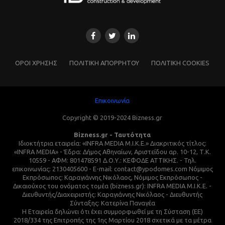
ΌΡΟΙ ΧΡΗΣΗΣ
ΠΟΛΙΤΙΚΗ ΑΠΟΡΡΗΤΟΥ
ΠΟΛΙΤΙΚΗ COOKIES
Επικοινωνία
Copyright © 2019-2024 Bizness.gr
Bizness.gr - Ταυτότητα
Ιδιοκτήτρια εταιρεία: «INFRA MEDIA M.I.K.E.» Διακριτικός τίτλος:
«INFRA MEDIA» - Έδρα: Δήμος Αθηναίων, Αριστείδου αρ. 10-12, Τ.Κ.
10559 - ΑΦΜ: 801478591 Δ.Ο.Υ.: ΚΕΦΟΔΕ ΑΤΤΙΚΗΣ. - Τηλ.
επικοινωνίας: 2130405600 - E-mail: contact@ypodomes.com Νόμιμος
Εκπρόσωπος: Καραγιάννης Νικόλαος, Νόμιμος Εκπρόσωπος -
Δικαιούχος του ονόματος τομέα (bizness.gr): INFRA MEDIA M.I.K.E. -
Διευθυντής/Διαχειριστής: Καραγιάννης Νικόλαος - Διευθυντής
Σύνταξης: Κατερίνα Παναγέα
Η Εταιρεία δηλώνει ότι έχει συμμορφωθεί με τη Σύσταση (ΕΕ)
2018/334 της Επιτροπής της 1ης Μαρτίου 2018 σχετικά με τα μέτρα