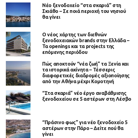
Νέο ξενοδοχείο “στα σκαριά” στη
Σκιάθο – Σε ποιά περιοχή του νησιού
θα γίνει
Ο νέος χάρτης των διεθνών
ξενοδοχειακών brands στην Ελλάδα –
Τα openings και τα projects της
επόμενης περιόδου
Πώς αποκτούν “νέα ζωή” τα Ξενία και
τα ιστορικά ακίνητα – Τέσσερις
διαφορετικές διαδρομές αξιοποίησης
από την Αθήνα μέχρι Κομοτηνή
“Στα σκαριά” νέο έργο αναβάθμισης
ξενοδοχείου σε 5 αστέρων στη Λέσβο
“Πράσινο φως” για νέο ξενοδοχείο 5
αστέρων στην Πάρο – Δείτε πού θα
γίνει