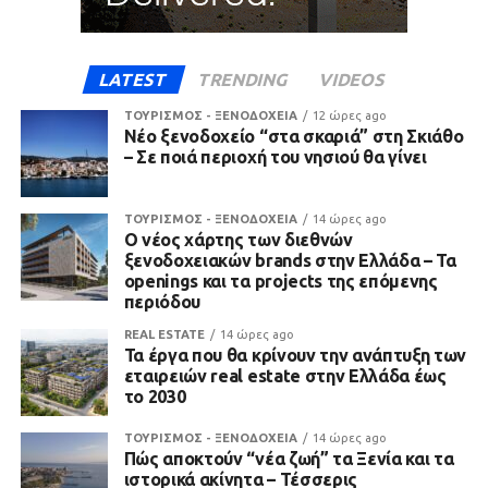
LATEST
TRENDING
VIDEOS
ΤΟΥΡΙΣΜΟΣ - ΞΕΝΟΔΟΧΕΙΑ
12 ώρες ago
Νέο ξενοδοχείο “στα σκαριά” στη Σκιάθο
– Σε ποιά περιοχή του νησιού θα γίνει
ΤΟΥΡΙΣΜΟΣ - ΞΕΝΟΔΟΧΕΙΑ
14 ώρες ago
Ο νέος χάρτης των διεθνών
ξενοδοχειακών brands στην Ελλάδα – Τα
openings και τα projects της επόμενης
περιόδου
REAL ESTATE
14 ώρες ago
Τα έργα που θα κρίνουν την ανάπτυξη των
εταιρειών real estate στην Ελλάδα έως
το 2030
ΤΟΥΡΙΣΜΟΣ - ΞΕΝΟΔΟΧΕΙΑ
14 ώρες ago
Πώς αποκτούν “νέα ζωή” τα Ξενία και τα
ιστορικά ακίνητα – Τέσσερις