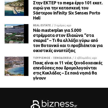
Στην ΕΚΤΕΡ το mega έργο 101 εκατ.
ευρώ για την κατασκευή του
5άστερου Infinity Six Senses Porto
Heli
REAL ESTATE
3 ημέρες ago
Νέο masterplan για 5.000
στρέμματα στον Ελαιώνα “στα
σκαριά” – Τι θα αλλάξει γύρω από
τον Βοτανικό και τι προβλέπεται για
οικιστικές αναπτύξεις
ΤΟΥΡΙΣΜΟΣ - ΞΕΝΟΔΟΧΕΙΑ
2 εβδομάδες ago
Ποιες είναι οι 11 νέες ξενοδοχειακές
επενδύσεις που δρομολογούνται
στις Κυκλάδες – Σε ποιά νησιά θα
γίνουν