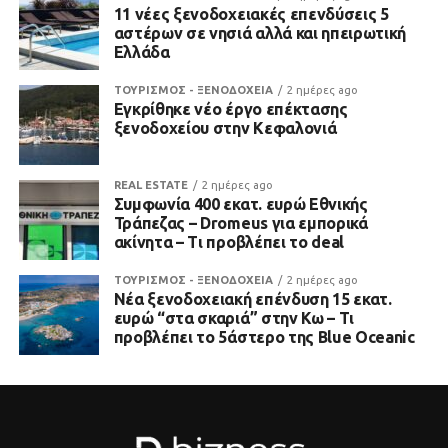
11 νέες ξενοδοχειακές επενδύσεις 5
αστέρων σε νησιά αλλά και ηπειρωτική
Ελλάδα
ΤΟΥΡΙΣΜΟΣ - ΞΕΝΟΔΟΧΕΙΑ
2 ημέρες ago
Εγκρίθηκε νέο έργο επέκτασης
ξενοδοχείου στην Κεφαλονιά
REAL ESTATE
2 ημέρες ago
Συμφωνία 400 εκατ. ευρώ Εθνικής
Τράπεζας – Dromeus για εμπορικά
ακίνητα – Τι προβλέπει το deal
ΤΟΥΡΙΣΜΟΣ - ΞΕΝΟΔΟΧΕΙΑ
2 ημέρες ago
Νέα ξενοδοχειακή επένδυση 15 εκατ.
ευρώ “στα σκαριά” στην Κω – Τι
προβλέπει το 5άστερο της Blue Oceanic