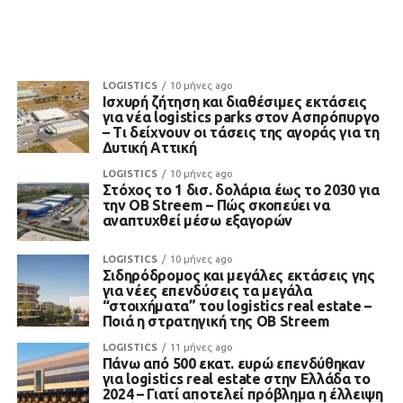
LOGISTICS
10 μήνες ago
Ισχυρή ζήτηση και διαθέσιμες εκτάσεις
για νέα logistics parks στον Ασπρόπυργο
– Τι δείχνουν οι τάσεις της αγοράς για τη
Δυτική Αττική
LOGISTICS
10 μήνες ago
Στόχος το 1 δισ. δολάρια έως το 2030 για
την OB Streem – Πώς σκοπεύει να
αναπτυχθεί μέσω εξαγορών
LOGISTICS
10 μήνες ago
Σιδηρόδρομος και μεγάλες εκτάσεις γης
για νέες επενδύσεις τα μεγάλα
“στοιχήματα” του logistics real estate –
Ποιά η στρατηγική της OB Streem
LOGISTICS
11 μήνες ago
Πάνω από 500 εκατ. ευρώ επενδύθηκαν
για logistics real estate στην Ελλάδα το
2024 – Γιατί αποτελεί πρόβλημα η έλλειψη