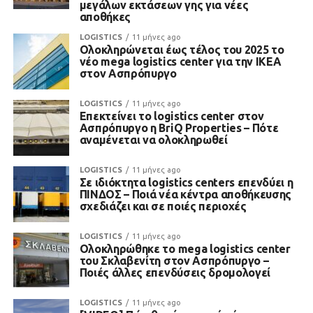
μεγάλων εκτάσεων γης για νέες
αποθήκες
LOGISTICS
11 μήνες ago
Ολοκληρώνεται έως τέλος του 2025 το
νέο mega logistics center για την IKEA
στον Ασπρόπυργο
LOGISTICS
11 μήνες ago
Επεκτείνει το logistics center στον
Ασπρόπυργο η BriQ Properties – Πότε
αναμένεται να ολοκληρωθεί
LOGISTICS
11 μήνες ago
Σε ιδιόκτητα logistics centers επενδύει η
ΠΙΝΔΟΣ – Ποιά νέα κέντρα αποθήκευσης
σχεδιάζει και σε ποιές περιοχές
LOGISTICS
11 μήνες ago
Ολοκληρώθηκε το mega logistics center
του Σκλαβενίτη στον Ασπρόπυργο –
Ποιές άλλες επενδύσεις δρομολογεί
LOGISTICS
11 μήνες ago