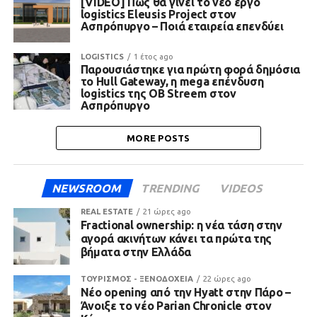
[VIDEO] Πώς θα γίνει το νέο έργο
logistics Eleusis Project στον
Ασπρόπυργο – Ποιά εταιρεία επενδύει
LOGISTICS
1 έτος ago
Παρουσιάστηκε για πρώτη φορά δημόσια
το Hull Gateway, η mega επένδυση
logistics της OB Streem στον
Ασπρόπυργο
MORE POSTS
NEWSROOM
TRENDING
VIDEOS
REAL ESTATE
21 ώρες ago
Fractional ownership: η νέα τάση στην
αγορά ακινήτων κάνει τα πρώτα της
βήματα στην Ελλάδα
ΤΟΥΡΙΣΜΟΣ - ΞΕΝΟΔΟΧΕΙΑ
22 ώρες ago
Νέο opening από την Hyatt στην Πάρο –
Άνοιξε το νέο Parian Chronicle στον