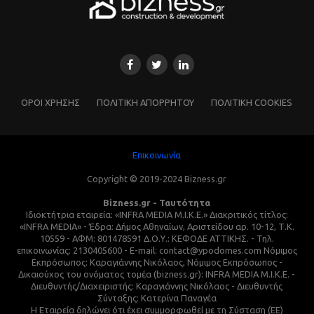
ΌΡΟΙ ΧΡΗΣΗΣ
ΠΟΛΙΤΙΚΗ ΑΠΟΡΡΗΤΟΥ
ΠΟΛΙΤΙΚΗ COOKIES
Επικοινωνία
Copyright © 2019-2024 Bizness.gr
Bizness.gr - Ταυτότητα
Ιδιοκτήτρια εταιρεία: «INFRA MEDIA M.I.K.E.» Διακριτικός τίτλος:
«INFRA MEDIA» - Έδρα: Δήμος Αθηναίων, Αριστείδου αρ. 10-12, Τ.Κ.
10559 - ΑΦΜ: 801478591 Δ.Ο.Υ.: ΚΕΦΟΔΕ ΑΤΤΙΚΗΣ. - Τηλ.
επικοινωνίας: 2130405600 - E-mail: contact@ypodomes.com Νόμιμος
Εκπρόσωπος: Καραγιάννης Νικόλαος, Νόμιμος Εκπρόσωπος -
Δικαιούχος του ονόματος τομέα (bizness.gr): INFRA MEDIA M.I.K.E. -
Διευθυντής/Διαχειριστής: Καραγιάννης Νικόλαος - Διευθυντής
Σύνταξης: Κατερίνα Παναγέα
Η Εταιρεία δηλώνει ότι έχει συμμορφωθεί με τη Σύσταση (ΕΕ)