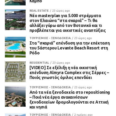
Κάμπο
REAL ESTATE
23 ώρες ago
Νέο masterplan για 5.000 στρέμματα
στον Ελαιώνα “στα σκαριά” – Τι θα
αλλάξει γύρω από τον Βοτανικό και τι
προβλέπεται για οικιστικές αναπτύξεις
ΤΟΥΡΙΣΜΟΣ - ΞΕΝΟΔΟΧΕΙΑ
23 ώρες ago
Στα “σκαριά” επένδυση για την επέκταση
του 5άστερου Levante Beach Resort στη
Ρόδο
RESIDENTIAL
23 ώρες ago
[VIDEO] Σε εξέλιξη η νέα οικιστική
επένδυση Almyra Complex στις Σέρρες –
Ποιός γνωστός όμιλος επενδύει
ΤΟΥΡΙΣΜΟΣ - ΞΕΝΟΔΟΧΕΙΑ
23 ώρες ago
Από τα νέα ξενοδοχεία στο repositioning
– Ποιά νέα έργα ανακαινίσεων
ξενοδοχείων δρομολογούνται σε Αττική
και νησιά
ΤΟΥΡΙΣΜΟΣ - ΞΕΝΟΔΟΧΕΙΑ
2 ημέρες ago