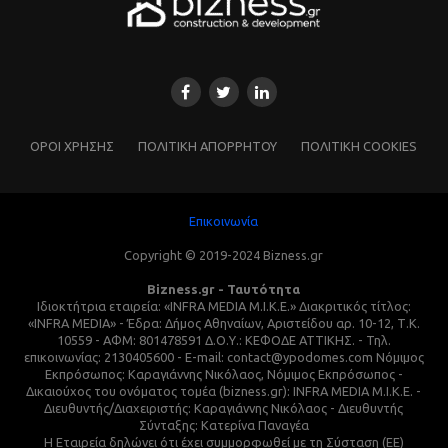
ΌΡΟΙ ΧΡΗΣΗΣ
ΠΟΛΙΤΙΚΗ ΑΠΟΡΡΗΤΟΥ
ΠΟΛΙΤΙΚΗ COOKIES
Επικοινωνία
Copyright © 2019-2024 Bizness.gr
Bizness.gr - Ταυτότητα
Ιδιοκτήτρια εταιρεία: «INFRA MEDIA M.I.K.E.» Διακριτικός τίτλος:
«INFRA MEDIA» - Έδρα: Δήμος Αθηναίων, Αριστείδου αρ. 10-12, Τ.Κ.
10559 - ΑΦΜ: 801478591 Δ.Ο.Υ.: ΚΕΦΟΔΕ ΑΤΤΙΚΗΣ. - Τηλ.
επικοινωνίας: 2130405600 - E-mail: contact@ypodomes.com Νόμιμος
Εκπρόσωπος: Καραγιάννης Νικόλαος, Νόμιμος Εκπρόσωπος -
Δικαιούχος του ονόματος τομέα (bizness.gr): INFRA MEDIA M.I.K.E. -
Διευθυντής/Διαχειριστής: Καραγιάννης Νικόλαος - Διευθυντής
Σύνταξης: Κατερίνα Παναγέα
Η Εταιρεία δηλώνει ότι έχει συμμορφωθεί με τη Σύσταση (ΕΕ)