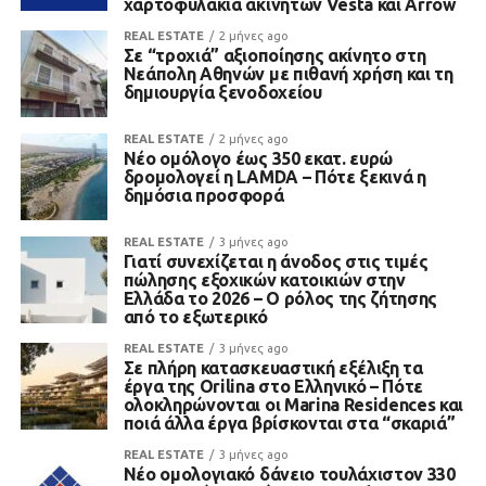
χαρτοφυλάκια ακινήτων Vesta και Arrow
REAL ESTATE
2 μήνες ago
Σε “τροχιά” αξιοποίησης ακίνητο στη
Νεάπολη Αθηνών με πιθανή χρήση και τη
δημιουργία ξενοδοχείου
REAL ESTATE
2 μήνες ago
Νέο ομόλογο έως 350 εκατ. ευρώ
δρομολογεί η LAMDA – Πότε ξεκινά η
δημόσια προσφορά
REAL ESTATE
3 μήνες ago
Γιατί συνεχίζεται η άνοδος στις τιμές
πώλησης εξοχικών κατοικιών στην
Ελλάδα το 2026 – Ο ρόλος της ζήτησης
από το εξωτερικό
REAL ESTATE
3 μήνες ago
Σε πλήρη κατασκευαστική εξέλιξη τα
έργα της Orilina στο Ελληνικό – Πότε
ολοκληρώνονται οι Marina Residences και
ποιά άλλα έργα βρίσκονται στα “σκαριά”
REAL ESTATE
3 μήνες ago
Νέο ομολογιακό δάνειο τουλάχιστον 330