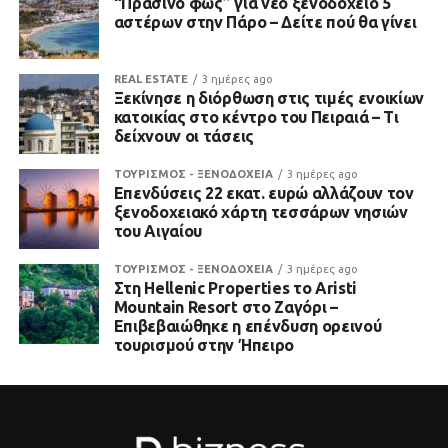
“Πράσινο φως” για νέο ξενοδοχείο 5
αστέρων στην Πάρο – Δείτε πού θα γίνει
REAL ESTATE
3 ημέρες ago
Ξεκίνησε η διόρθωση στις τιμές ενοικίων
κατοικίας στο κέντρο του Πειραιά – Τι
δείχνουν οι τάσεις
ΤΟΥΡΙΣΜΟΣ - ΞΕΝΟΔΟΧΕΙΑ
3 ημέρες ago
Επενδύσεις 22 εκατ. ευρώ αλλάζουν τον
ξενοδοχειακό χάρτη τεσσάρων νησιών
του Αιγαίου
ΤΟΥΡΙΣΜΟΣ - ΞΕΝΟΔΟΧΕΙΑ
3 ημέρες ago
Στη Hellenic Properties το Aristi
Mountain Resort στο Ζαγόρι –
Επιβεβαιώθηκε η επένδυση ορεινού
τουρισμού στην Ήπειρο