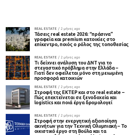
REAL ESTATE
2 μήνες ago
Τάσεις real estate 2026: “πράσινα”
γραφεία και premium κατοικίες στο
επίκεντρο, ποιός ο ρόλος της τοποθεσίας
REAL ESTATE
2 μήνες ago
Τι δείχνει ανάλυση του ΔΝΤ για το
στεγαστικό πρόβλημα στην Ελλάδα –
Γιατί δεν οφείλεται μόνο στη μειωμένη
προσφορά κατοικιών
REAL ESTATE
2 μήνες ago
Στροφή της ΕΚΤΕΡ και στο real estate –
Πώς επεκτείνεται σε ξενοδοχεία και
logistics και ποιά έργα δρομολογεί
REAL ESTATE
2 μήνες ago
Στροφή στην ενεργητική αξιοποίηση
ακινήτων για την Τεχνική Ολυμπιακή – Το
οικιστικό έργο στη Βούλα και τα