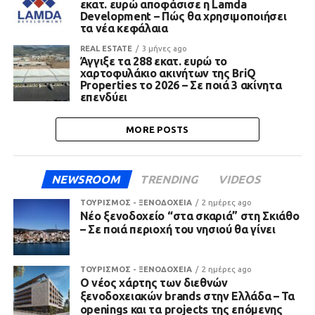
εκατ. ευρώ αποφάσισε η Lamda
Development – Πώς θα χρησιμοποιήσει
τα νέα κεφάλαια
REAL ESTATE
3 μήνες ago
Άγγιξε τα 288 εκατ. ευρώ το
χαρτοφυλάκιο ακινήτων της BriQ
Properties το 2026 – Σε ποιά 3 ακίνητα
επενδύει
MORE POSTS
NEWSROOM
TRENDING
VIDEOS
ΤΟΥΡΙΣΜΟΣ - ΞΕΝΟΔΟΧΕΙΑ
2 ημέρες ago
Νέο ξενοδοχείο “στα σκαριά” στη Σκιάθο
– Σε ποιά περιοχή του νησιού θα γίνει
ΤΟΥΡΙΣΜΟΣ - ΞΕΝΟΔΟΧΕΙΑ
2 ημέρες ago
Ο νέος χάρτης των διεθνών
ξενοδοχειακών brands στην Ελλάδα – Τα
openings και τα projects της επόμενης