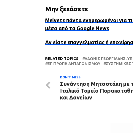
Μην ξεχάσετε
Μείνετε πάντα ενημερωμένοι για τι
μέσα από τα Google News
Αν είστε επαγγελματίας ή επιχείρη
RELATED TOPICS:
ΆΔΩΝΙΣ ΓΕΩΡΓΙΆΔΗΣ. Υ
ΕΠΙΤΡΟΠΉ ΑΝΤΑΓΩΝΙΣΜΟΎ
ΣΥΣΤΗΜΙΚΈΣ 
DON'T MISS
Συνάντηση Μητσοτάκη με 
Ιταλικό Ταμείο Παρακαταθ
και Δανείων