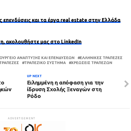
ς επενδύσεις και τα έργα real estate στην Ελλάδα
ση, ακολουθήστε μας στο LinkedIn
ΠΟΥΡΓΕΊΟ ΑΝΆΠΤΥΞΗΣ ΚΑΙ ΕΠΕΝΔΎΣΕΩΝ
ΕΛΛΗΝΙΚΈΣ ΤΡΆΠΕΖΕΣ
ΤΡΆΠΕΖΕΣ
ΤΡΑΠΕΖΙΚΌ ΣΎΣΤΗΜΑ
ΧΡΕΏΣΕΙΣ ΤΡΑΠΕΖΏΝ
UP NEXT
το
Ειλημμένη η απόφαση για την
ηκών
ίδρυση Σχολής Ξεναγών στη
Ρόδο
ADVERTISEMENT