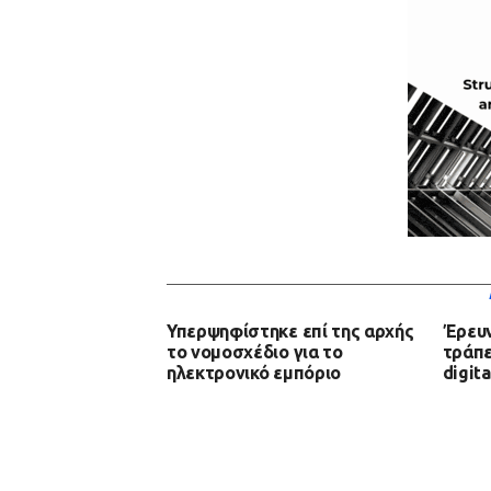
Υπερψηφίστηκε επί της αρχής
Έρευν
το νομοσχέδιο για το
τράπε
ηλεκτρονικό εμπόριο
digit