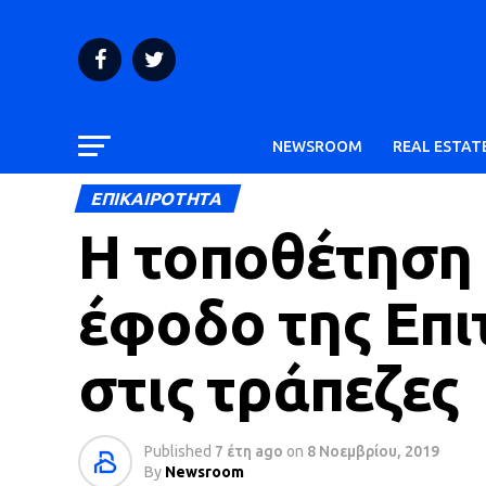
NEWSROOM
REAL ESTAT
ΕΠΙΚΑΙΡΟΤΗΤΑ
Η τοποθέτηση 
έφοδο της Επ
στις τράπεζες
Published
7 έτη ago
on
8 Νοεμβρίου, 2019
By
Newsroom