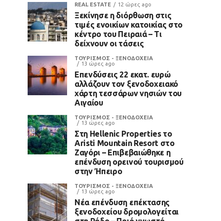
REAL ESTATE
12 ώρες ago
Ξεκίνησε η διόρθωση στις
τιμές ενοικίων κατοικίας στο
κέντρο του Πειραιά – Τι
δείχνουν οι τάσεις
ΤΟΥΡΙΣΜΟΣ - ΞΕΝΟΔΟΧΕΙΑ
13 ώρες ago
Επενδύσεις 22 εκατ. ευρώ
αλλάζουν τον ξενοδοχειακό
χάρτη τεσσάρων νησιών του
Αιγαίου
ΤΟΥΡΙΣΜΟΣ - ΞΕΝΟΔΟΧΕΙΑ
13 ώρες ago
Στη Hellenic Properties το
Aristi Mountain Resort στο
Ζαγόρι – Επιβεβαιώθηκε η
επένδυση ορεινού τουρισμού
στην Ήπειρο
ΤΟΥΡΙΣΜΟΣ - ΞΕΝΟΔΟΧΕΙΑ
13 ώρες ago
Νέα επένδυση επέκτασης
ξενοδοχείου δρομολογείται
στη Ρόδο – Ποιό γνωστό