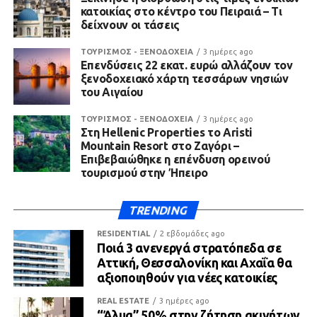
κατοικίας στο κέντρο του Πειραιά – Τι
δείχνουν οι τάσεις
ΤΟΥΡΙΣΜΟΣ - ΞΕΝΟΔΟΧΕΙΑ
3 ημέρες ago
Επενδύσεις 22 εκατ. ευρώ αλλάζουν τον
ξενοδοχειακό χάρτη τεσσάρων νησιών
του Αιγαίου
ΤΟΥΡΙΣΜΟΣ - ΞΕΝΟΔΟΧΕΙΑ
3 ημέρες ago
Στη Hellenic Properties το Aristi
Mountain Resort στο Ζαγόρι –
Επιβεβαιώθηκε η επένδυση ορεινού
τουρισμού στην Ήπειρο
TRENDING
RESIDENTIAL
2 εβδομάδες ago
Ποιά 3 ανενεργά στρατόπεδα σε
Αττική, Θεσσαλονίκη και Αχαΐα θα
αξιοποιηθούν για νέες κατοικίες
REAL ESTATE
3 ημέρες ago
“Άλμα” 50% στην ζήτηση ακινήτων