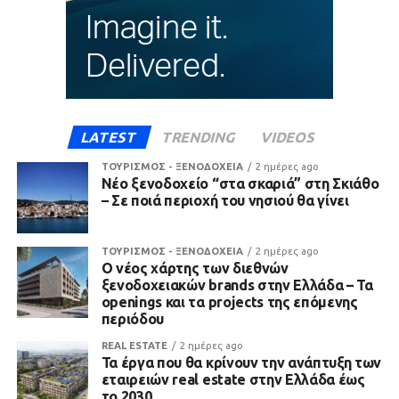
LATEST
TRENDING
VIDEOS
ΤΟΥΡΙΣΜΟΣ - ΞΕΝΟΔΟΧΕΙΑ
2 ημέρες ago
Νέο ξενοδοχείο “στα σκαριά” στη Σκιάθο
– Σε ποιά περιοχή του νησιού θα γίνει
ΤΟΥΡΙΣΜΟΣ - ΞΕΝΟΔΟΧΕΙΑ
2 ημέρες ago
Ο νέος χάρτης των διεθνών
ξενοδοχειακών brands στην Ελλάδα – Τα
openings και τα projects της επόμενης
περιόδου
REAL ESTATE
2 ημέρες ago
Τα έργα που θα κρίνουν την ανάπτυξη των
εταιρειών real estate στην Ελλάδα έως
το 2030