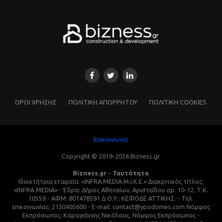
ΌΡΟΙ ΧΡΗΣΗΣ
ΠΟΛΙΤΙΚΗ ΑΠΟΡΡΗΤΟΥ
ΠΟΛΙΤΙΚΗ COOKIES
Επικοινωνία
Copyright © 2019-2024 Bizness.gr
Bizness.gr - Ταυτότητα
Ιδιοκτήτρια εταιρεία: «INFRA MEDIA M.I.K.E.» Διακριτικός τίτλος:
«INFRA MEDIA» - Έδρα: Δήμος Αθηναίων, Αριστείδου αρ. 10-12, Τ.Κ.
10559 - ΑΦΜ: 801478591 Δ.Ο.Υ.: ΚΕΦΟΔΕ ΑΤΤΙΚΗΣ. - Τηλ.
επικοινωνίας: 2130405600 - E-mail: contact@ypodomes.com Νόμιμος
Εκπρόσωπος: Καραγιάννης Νικόλαος, Νόμιμος Εκπρόσωπος -