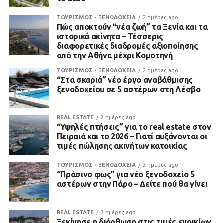
ΤΟΥΡΙΣΜΟΣ - ΞΕΝΟΔΟΧΕΙΑ
2 ημέρες ago
Πώς αποκτούν “νέα ζωή” τα Ξενία και τα
ιστορικά ακίνητα – Τέσσερις
διαφορετικές διαδρομές αξιοποίησης
από την Αθήνα μέχρι Κομοτηνή
ΤΟΥΡΙΣΜΟΣ - ΞΕΝΟΔΟΧΕΙΑ
2 ημέρες ago
“Στα σκαριά” νέο έργο αναβάθμισης
ξενοδοχείου σε 5 αστέρων στη Λέσβο
REAL ESTATE
2 ημέρες ago
“Υψηλές πτήσεις” για το real estate στον
Πειραιά και το 2026 – Γιατί αυξάνονται οι
τιμές πώλησης ακινήτων κατοικίας
ΤΟΥΡΙΣΜΟΣ - ΞΕΝΟΔΟΧΕΙΑ
3 ημέρες ago
“Πράσινο φως” για νέο ξενοδοχείο 5
αστέρων στην Πάρο – Δείτε πού θα γίνει
REAL ESTATE
3 ημέρες ago
Ξεκίνησε η διόρθωση στις τιμές ενοικίων