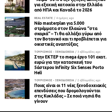
για εξοχική κατοικία στην Ελλάδα
από ΗΠΑ και Καναδά το 2026
REAL ESTATE
4 ημέρες ago
Νέο masterplan για 5.000
στρέμματα στον Ελαιώνα “στα
σκαριά” – Τι θα αλλάξει γύρω από
τον Βοτανικό και τι προβλέπεται για
οικιστικές αναπτύξεις
ΤΟΥΡΙΣΜΟΣ - ΞΕΝΟΔΟΧΕΙΑ
3 εβδομάδες ago
Στην ΕΚΤΕΡ το mega έργο 101 εκατ.
ευρώ για την κατασκευή του
5άστερου Infinity Six Senses Porto
Heli
ΤΟΥΡΙΣΜΟΣ - ΞΕΝΟΔΟΧΕΙΑ
2 εβδομάδες ago
Ποιες είναι οι 11 νέες ξενοδοχειακές
επενδύσεις που δρομολογούνται
στις Κυκλάδες – Σε ποιά νησιά θα
γίνουν