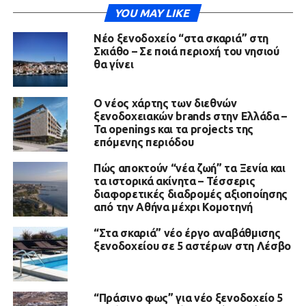
YOU MAY LIKE
Νέο ξενοδοχείο “στα σκαριά” στη
Σκιάθο – Σε ποιά περιοχή του νησιού
θα γίνει
Ο νέος χάρτης των διεθνών
ξενοδοχειακών brands στην Ελλάδα –
Τα openings και τα projects της
επόμενης περιόδου
Πώς αποκτούν “νέα ζωή” τα Ξενία και
τα ιστορικά ακίνητα – Τέσσερις
διαφορετικές διαδρομές αξιοποίησης
από την Αθήνα μέχρι Κομοτηνή
“Στα σκαριά” νέο έργο αναβάθμισης
ξενοδοχείου σε 5 αστέρων στη Λέσβο
“Πράσινο φως” για νέο ξενοδοχείο 5