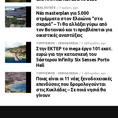
REAL ESTATE
3 ημέρες ago
Νέο masterplan για 5.000
στρέμματα στον Ελαιώνα “στα
σκαριά” – Τι θα αλλάξει γύρω από
τον Βοτανικό και τι προβλέπεται για
οικιστικές αναπτύξεις
ΤΟΥΡΙΣΜΟΣ - ΞΕΝΟΔΟΧΕΙΑ
2 εβδομάδες ago
Στην ΕΚΤΕΡ το mega έργο 101 εκατ.
ευρώ για την κατασκευή του
5άστερου Infinity Six Senses Porto
Heli
ΤΟΥΡΙΣΜΟΣ - ΞΕΝΟΔΟΧΕΙΑ
2 εβδομάδες ago
Ποιες είναι οι 11 νέες ξενοδοχειακές
επενδύσεις που δρομολογούνται
στις Κυκλάδες – Σε ποιά νησιά θα
γίνουν