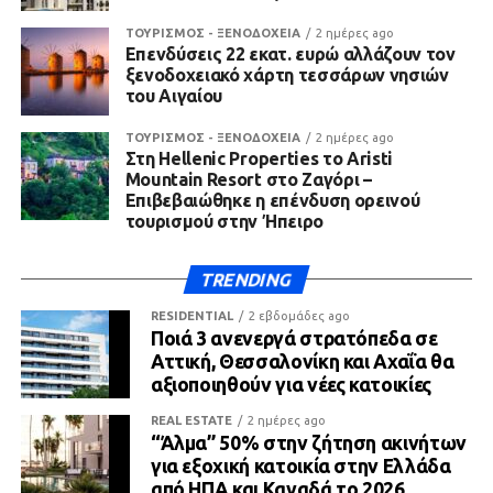
ΤΟΥΡΙΣΜΟΣ - ΞΕΝΟΔΟΧΕΙΑ
2 ημέρες ago
Επενδύσεις 22 εκατ. ευρώ αλλάζουν τον
ξενοδοχειακό χάρτη τεσσάρων νησιών
του Αιγαίου
ΤΟΥΡΙΣΜΟΣ - ΞΕΝΟΔΟΧΕΙΑ
2 ημέρες ago
Στη Hellenic Properties το Aristi
Mountain Resort στο Ζαγόρι –
Επιβεβαιώθηκε η επένδυση ορεινού
τουρισμού στην Ήπειρο
TRENDING
RESIDENTIAL
2 εβδομάδες ago
Ποιά 3 ανενεργά στρατόπεδα σε
Αττική, Θεσσαλονίκη και Αχαΐα θα
αξιοποιηθούν για νέες κατοικίες
REAL ESTATE
2 ημέρες ago
“Άλμα” 50% στην ζήτηση ακινήτων
για εξοχική κατοικία στην Ελλάδα
από ΗΠΑ και Καναδά το 2026