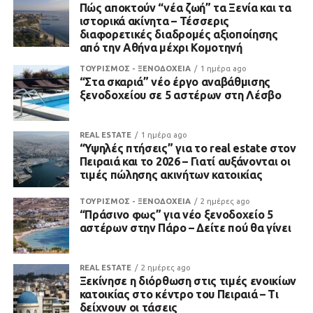
Πώς αποκτούν “νέα ζωή” τα Ξενία και τα
ιστορικά ακίνητα – Τέσσερις
διαφορετικές διαδρομές αξιοποίησης
από την Αθήνα μέχρι Κομοτηνή
ΤΟΥΡΙΣΜΟΣ - ΞΕΝΟΔΟΧΕΙΑ
1 ημέρα ago
“Στα σκαριά” νέο έργο αναβάθμισης
ξενοδοχείου σε 5 αστέρων στη Λέσβο
REAL ESTATE
1 ημέρα ago
“Υψηλές πτήσεις” για το real estate στον
Πειραιά και το 2026 – Γιατί αυξάνονται οι
τιμές πώλησης ακινήτων κατοικίας
ΤΟΥΡΙΣΜΟΣ - ΞΕΝΟΔΟΧΕΙΑ
2 ημέρες ago
“Πράσινο φως” για νέο ξενοδοχείο 5
αστέρων στην Πάρο – Δείτε πού θα γίνει
REAL ESTATE
2 ημέρες ago
Ξεκίνησε η διόρθωση στις τιμές ενοικίων
κατοικίας στο κέντρο του Πειραιά – Τι
δείχνουν οι τάσεις