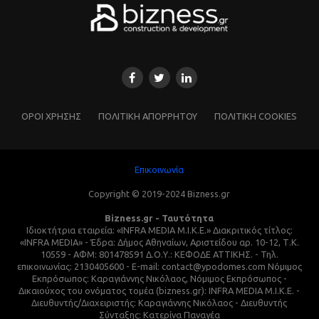
ΌΡΟΙ ΧΡΗΣΗΣ
ΠΟΛΙΤΙΚΗ ΑΠΟΡΡΗΤΟΥ
ΠΟΛΙΤΙΚΗ COOKIES
Επικοινωνία
Copyright © 2019-2024 Bizness.gr
Bizness.gr - Ταυτότητα
Ιδιοκτήτρια εταιρεία: «INFRA MEDIA M.I.K.E.» Διακριτικός τίτλος:
«INFRA MEDIA» - Έδρα: Δήμος Αθηναίων, Αριστείδου αρ. 10-12, Τ.Κ.
10559 - ΑΦΜ: 801478591 Δ.Ο.Υ.: ΚΕΦΟΔΕ ΑΤΤΙΚΗΣ. - Τηλ.
επικοινωνίας: 2130405600 - E-mail: contact@ypodomes.com Νόμιμος
Εκπρόσωπος: Καραγιάννης Νικόλαος, Νόμιμος Εκπρόσωπος -
Δικαιούχος του ονόματος τομέα (bizness.gr): INFRA MEDIA M.I.K.E. -
Διευθυντής/Διαχειριστής: Καραγιάννης Νικόλαος - Διευθυντής
Σύνταξης: Κατερίνα Παναγέα