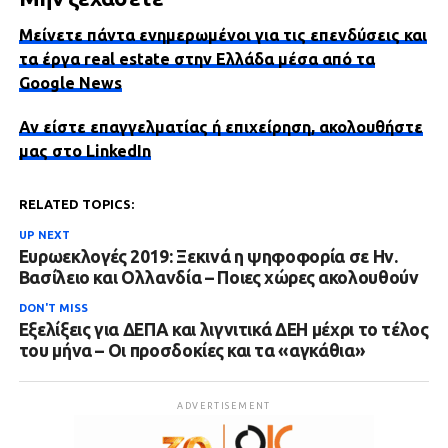
Μείνετε πάντα ενημερωμένοι για τις επενδύσεις και
τα έργα real estate στην Ελλάδα μέσα από τα
Google News
Αν είστε επαγγελματίας ή επιχείρηση, ακολουθήστε
μας στο LinkedIn
RELATED TOPICS:
UP NEXT
Ευρωεκλογές 2019: Ξεκινά η ψηφοφορία σε Ην.
Βασίλειο και Ολλανδία – Ποιες χώρες ακολουθούν
DON'T MISS
Εξελίξεις για ΔΕΠΑ και λιγνιτικά ΔΕΗ μέχρι το τέλος
του μήνα – Οι προσδοκίες και τα «αγκάθια»
ADVERTISEMENT