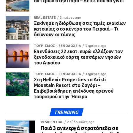
αστέρων στην Πάρο – Δείτε πού θα γίνει
REAL ESTATE
3 ημέρες ago
Ξεκίνησε η διόρθωση στις τιμές ενοικίων
κατοικίας στο κέντρο του Πειραιά – Τι
δείχνουν οι τάσεις
ΤΟΥΡΙΣΜΟΣ - ΞΕΝΟΔΟΧΕΙΑ
3 ημέρες ago
Επενδύσεις 22 εκατ. ευρώ αλλάζουν τον
ξενοδοχειακό χάρτη τεσσάρων νησιών
του Αιγαίου
ΤΟΥΡΙΣΜΟΣ - ΞΕΝΟΔΟΧΕΙΑ
3 ημέρες ago
Στη Hellenic Properties το Aristi
Mountain Resort στο Ζαγόρι –
Επιβεβαιώθηκε η επένδυση ορεινού
τουρισμού στην Ήπειρο
TRENDING
RESIDENTIAL
2 εβδομάδες ago
Ποιά 3 ανενεργά στρατόπεδα σε