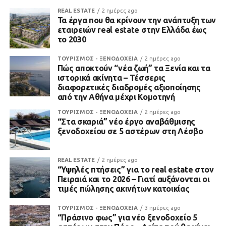
REAL ESTATE
2 ημέρες ago
Τα έργα που θα κρίνουν την ανάπτυξη των
εταιρειών real estate στην Ελλάδα έως
το 2030
ΤΟΥΡΙΣΜΟΣ - ΞΕΝΟΔΟΧΕΙΑ
2 ημέρες ago
Πώς αποκτούν “νέα ζωή” τα Ξενία και τα
ιστορικά ακίνητα – Τέσσερις
διαφορετικές διαδρομές αξιοποίησης
από την Αθήνα μέχρι Κομοτηνή
ΤΟΥΡΙΣΜΟΣ - ΞΕΝΟΔΟΧΕΙΑ
2 ημέρες ago
“Στα σκαριά” νέο έργο αναβάθμισης
ξενοδοχείου σε 5 αστέρων στη Λέσβο
REAL ESTATE
2 ημέρες ago
“Υψηλές πτήσεις” για το real estate στον
Πειραιά και το 2026 – Γιατί αυξάνονται οι
τιμές πώλησης ακινήτων κατοικίας
ΤΟΥΡΙΣΜΟΣ - ΞΕΝΟΔΟΧΕΙΑ
3 ημέρες ago
“Πράσινο φως” για νέο ξενοδοχείο 5