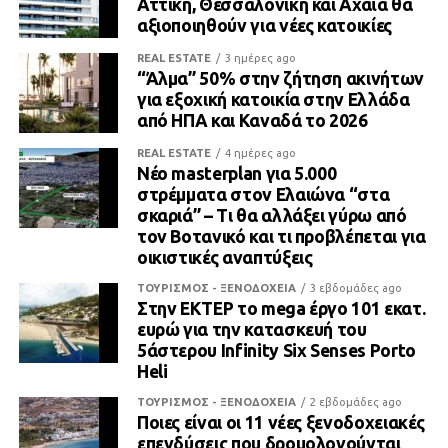
Αττική, Θεσσαλονίκη και Αχαΐα θα
αξιοποιηθούν για νέες κατοικίες
REAL ESTATE
3 ημέρες ago
“Άλμα” 50% στην ζήτηση ακινήτων
για εξοχική κατοικία στην Ελλάδα
από ΗΠΑ και Καναδά το 2026
REAL ESTATE
4 ημέρες ago
Νέο masterplan για 5.000
στρέμματα στον Ελαιώνα “στα
σκαριά” – Τι θα αλλάξει γύρω από
τον Βοτανικό και τι προβλέπεται για
οικιστικές αναπτύξεις
ΤΟΥΡΙΣΜΟΣ - ΞΕΝΟΔΟΧΕΙΑ
3 εβδομάδες ago
Στην ΕΚΤΕΡ το mega έργο 101 εκατ.
ευρώ για την κατασκευή του
5άστερου Infinity Six Senses Porto
Heli
ΤΟΥΡΙΣΜΟΣ - ΞΕΝΟΔΟΧΕΙΑ
2 εβδομάδες ago
Ποιες είναι οι 11 νέες ξενοδοχειακές
επενδύσεις που δρομολογούνται