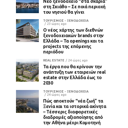
Νέο ξενοδοχείο “στα σκαριά”
στη Σκιάθο – Σε ποιά περιοχή
του νησιού θα γίνει
ΤΟΥΡΙΣΜΟΣ - ΞΕΝΟΔΟΧΕΙΑ
23 ώρες ago
Ο νέος χάρτης των διεθνών
ξενοδοχειακών brands στην
Ελλάδα – Τα openings και τα
projects της επόμενης
περιόδου
REAL ESTATE
24 ώρες ago
Τα έργα που θα κρίνουν την
ανάπτυξη των εταιρειών real
estate στην Ελλάδα έως το
2030
ΤΟΥΡΙΣΜΟΣ - ΞΕΝΟΔΟΧΕΙΑ
24 ώρες ago
Πώς αποκτούν “νέα ζωή” τα
Ξενία και τα ιστορικά ακίνητα
– Τέσσερις διαφορετικές
διαδρομές αξιοποίησης από
την Αθήνα μέχρι Κομοτηνή