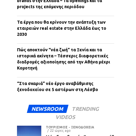
brands στην Ελλάδα – Τα openings και τα
projects της επόμενης περιόδου
Τα έργα που θα κρίνουν την ανάπτυξη των
εταιρειών real estate στην Ελλάδα έως το
2030
Πώς αποκτούν “νέα ζωή” τα Ξενία και τα
ιστορικά ακίνητα – Τέσσερις διαφορετικές
διαδρομές αξιοποίησης από την Αθήνα μέχρι
Κομοτηνή
“Στα σκαριά” νέο έργο αναβάθμισης
ξενοδοχείου σε 5 αστέρων στη Λέσβο
NEWSROOM
TRENDING
VIDEOS
ΤΟΥΡΙΣΜΟΣ - ΞΕΝΟΔΟΧΕΙΑ
22 ώρες ago