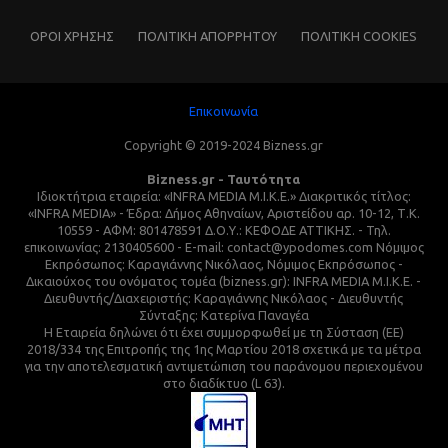
ΌΡΟΙ ΧΡΗΣΗΣ
ΠΟΛΙΤΙΚΗ ΑΠΟΡΡΗΤΟΥ
ΠΟΛΙΤΙΚΗ COOKIES
Επικοινωνία
Copyright © 2019-2024 Bizness.gr
Bizness.gr - Ταυτότητα
Ιδιοκτήτρια εταιρεία: «INFRA MEDIA M.I.K.E.» Διακριτικός τίτλος:
«INFRA MEDIA» - Έδρα: Δήμος Αθηναίων, Αριστείδου αρ. 10-12, Τ.Κ.
10559 - ΑΦΜ: 801478591 Δ.Ο.Υ.: ΚΕΦΟΔΕ ΑΤΤΙΚΗΣ. - Τηλ.
επικοινωνίας: 2130405600 - E-mail: contact@ypodomes.com Νόμιμος
Εκπρόσωπος: Καραγιάννης Νικόλαος, Νόμιμος Εκπρόσωπος -
Δικαιούχος του ονόματος τομέα (bizness.gr): INFRA MEDIA M.I.K.E. -
Διευθυντής/Διαχειριστής: Καραγιάννης Νικόλαος - Διευθυντής
Σύνταξης: Κατερίνα Παναγέα
Η Εταιρεία δηλώνει ότι έχει συμμορφωθεί με τη Σύσταση (ΕΕ)
2018/334 της Επιτροπής της 1ης Μαρτίου 2018 σχετικά με τα μέτρα
για την αποτελεσματική αντιμετώπιση του παράνομου περιεχομένου
στο διαδίκτυο (L 63).