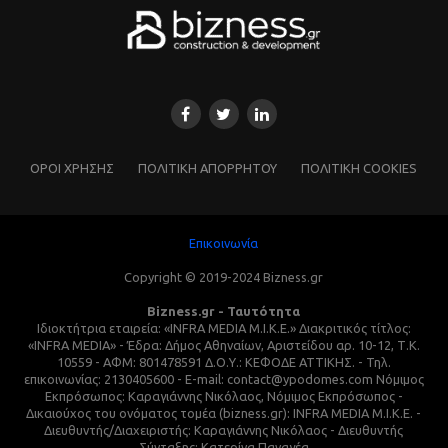
ΌΡΟΙ ΧΡΗΣΗΣ
ΠΟΛΙΤΙΚΗ ΑΠΟΡΡΗΤΟΥ
ΠΟΛΙΤΙΚΗ COOKIES
Επικοινωνία
Copyright © 2019-2024 Bizness.gr
Bizness.gr - Ταυτότητα
Ιδιοκτήτρια εταιρεία: «INFRA MEDIA M.I.K.E.» Διακριτικός τίτλος:
«INFRA MEDIA» - Έδρα: Δήμος Αθηναίων, Αριστείδου αρ. 10-12, Τ.Κ.
10559 - ΑΦΜ: 801478591 Δ.Ο.Υ.: ΚΕΦΟΔΕ ΑΤΤΙΚΗΣ. - Τηλ.
επικοινωνίας: 2130405600 - E-mail: contact@ypodomes.com Νόμιμος
Εκπρόσωπος: Καραγιάννης Νικόλαος, Νόμιμος Εκπρόσωπος -
Δικαιούχος του ονόματος τομέα (bizness.gr): INFRA MEDIA M.I.K.E. -
Διευθυντής/Διαχειριστής: Καραγιάννης Νικόλαος - Διευθυντής
Σύνταξης: Κατερίνα Παναγέα