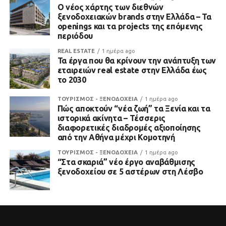
Ο νέος χάρτης των διεθνών
ξενοδοχειακών brands στην Ελλάδα – Τα
openings και τα projects της επόμενης
περιόδου
REAL ESTATE
1 ημέρα ago
Τα έργα που θα κρίνουν την ανάπτυξη των
εταιρειών real estate στην Ελλάδα έως
το 2030
ΤΟΥΡΙΣΜΟΣ - ΞΕΝΟΔΟΧΕΙΑ
1 ημέρα ago
Πώς αποκτούν “νέα ζωή” τα Ξενία και τα
ιστορικά ακίνητα – Τέσσερις
διαφορετικές διαδρομές αξιοποίησης
από την Αθήνα μέχρι Κομοτηνή
ΤΟΥΡΙΣΜΟΣ - ΞΕΝΟΔΟΧΕΙΑ
1 ημέρα ago
“Στα σκαριά” νέο έργο αναβάθμισης
ξενοδοχείου σε 5 αστέρων στη Λέσβο