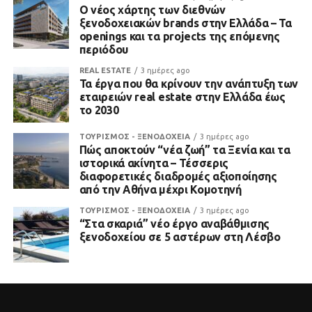
Ο νέος χάρτης των διεθνών
ξενοδοχειακών brands στην Ελλάδα – Τα
openings και τα projects της επόμενης
περιόδου
REAL ESTATE
3 ημέρες ago
Τα έργα που θα κρίνουν την ανάπτυξη των
εταιρειών real estate στην Ελλάδα έως
το 2030
ΤΟΥΡΙΣΜΟΣ - ΞΕΝΟΔΟΧΕΙΑ
3 ημέρες ago
Πώς αποκτούν “νέα ζωή” τα Ξενία και τα
ιστορικά ακίνητα – Τέσσερις
διαφορετικές διαδρομές αξιοποίησης
από την Αθήνα μέχρι Κομοτηνή
ΤΟΥΡΙΣΜΟΣ - ΞΕΝΟΔΟΧΕΙΑ
3 ημέρες ago
“Στα σκαριά” νέο έργο αναβάθμισης
ξενοδοχείου σε 5 αστέρων στη Λέσβο