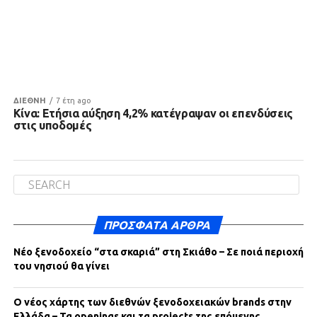
ΔΙΕΘΝΗ
7 έτη ago
Κίνα: Ετήσια αύξηση 4,2% κατέγραψαν οι επενδύσεις
στις υποδομές
ΠΡΌΣΦΑΤΑ ΆΡΘΡΑ
Νέο ξενοδοχείο “στα σκαριά” στη Σκιάθο – Σε ποιά περιοχή
του νησιού θα γίνει
Ο νέος χάρτης των διεθνών ξενοδοχειακών brands στην
Ελλάδα – Τα openings και τα projects της επόμενης