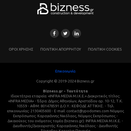
ΌΡΟΙ ΧΡΗΣΗΣ
ΠΟΛΙΤΙΚΗ ΑΠΟΡΡΗΤΟΥ
ΠΟΛΙΤΙΚΗ COOKIES
Επικοινωνία
Copyright © 2019-2024 Bizness.gr
Bizness.gr - Ταυτότητα
Ιδιοκτήτρια εταιρεία: «INFRA MEDIA M.I.K.E.» Διακριτικός τίτλος:
«INFRA MEDIA» - Έδρα: Δήμος Αθηναίων, Αριστείδου αρ. 10-12, Τ.Κ.
10559 - ΑΦΜ: 801478591 Δ.Ο.Υ.: ΚΕΦΟΔΕ ΑΤΤΙΚΗΣ. - Τηλ.
επικοινωνίας: 2130405600 - E-mail: contact@ypodomes.com Νόμιμος
Εκπρόσωπος: Καραγιάννης Νικόλαος, Νόμιμος Εκπρόσωπος -
Δικαιούχος του ονόματος τομέα (bizness.gr): INFRA MEDIA M.I.K.E. -
Διευθυντής/Διαχειριστής: Καραγιάννης Νικόλαος - Διευθυντής
Σύνταξης: Κατερίνα Παναγέα