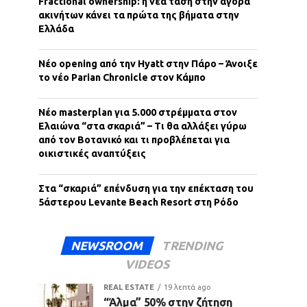
Fractional ownership: η νέα τάση στην αγορά
ακινήτων κάνει τα πρώτα της βήματα στην
Ελλάδα
Νέο opening από την Hyatt στην Πάρο – Άνοιξε
το νέο Parian Chronicle στον Κάμπο
Νέο masterplan για 5.000 στρέμματα στον
Ελαιώνα “στα σκαριά” – Τι θα αλλάξει γύρω
από τον Βοτανικό και τι προβλέπεται για
οικιστικές αναπτύξεις
Στα “σκαριά” επένδυση για την επέκταση του
5άστερου Levante Beach Resort στη Ρόδο
NEWSROOM
TRENDING
VIDEOS
REAL ESTATE
19 λεπτά ago
“Άλμα” 50% στην ζήτηση