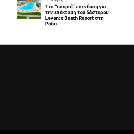
24 ώρες ago
Στα “σκαριά” επένδυση για
την επέκταση του 5άστερου
Levante Beach Resort στη
Ρόδο