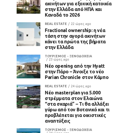
ακινήτων για εξοχική κατοικία
στην Ελλάδα από ΗΠΑ και
Καναδά το 2026
REAL ESTATE
22 ώρες ago
Fractional ownership: η νέα
τάση στην αγορά ακινήτων
κάνει τα πρώτα της βήματα
στην Ελλάδα
ΤΟΥΡΙΣΜΟΣ - ΞΕΝΟΔΟΧΕΙΑ
23 ώρες ago
Νέο opening από την Hyatt
στην Πάρο – Άνοιξε το νέο
Parian Chronicle στον Κάμπο
REAL ESTATE
24 ώρες ago
Νέο masterplan για 5.000
στρέμματα στον Ελαιώνα
“στα σκαριά” – Τι θα αλλάξει
γύρω από τον Βοτανικό και τι
προβλέπεται για οικιστικές
αναπτύξεις
ΤΟΥΡΙΣΜΟΣ - ΞΕΝΟΔΟΧΕΙΑ