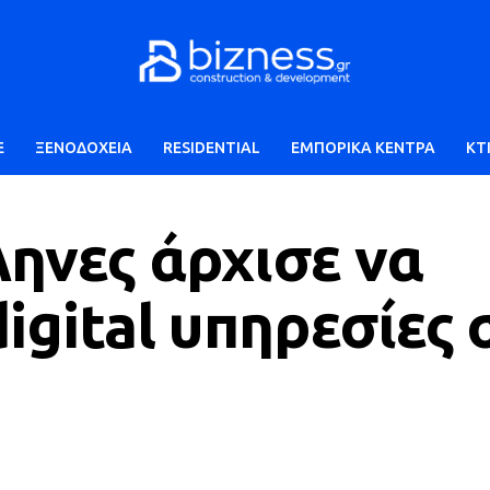
E
ΞΕΝΟΔΟΧΕΙΑ
RESIDENTIAL
ΕΜΠΟΡΙΚΑ ΚΕΝΤΡΑ
ΚΤ
ληνες άρχισε να
igital υπηρεσίες 