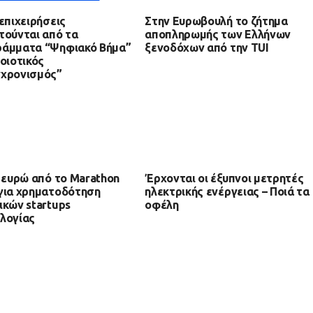
 επιχειρήσεις
Στην Ευρωβουλή το ζήτημα
τούνται από τα
αποπληρωμής των Ελλήνων
ράμματα “Ψηφιακό Βήμα”
ξενοδόχων από την TUI
Ποιοτικός
γχρονισμός”
. ευρώ από το Marathon
Έρχονται οι έξυπνοι μετρητές
για χρηματοδότηση
ηλεκτρικής ενέργειας – Ποιά τα
ικών startups
οφέλη
λογίας