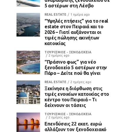
5 αστέρων στη Λέσβο
REAL ESTATE
1 ημέρα ago
“Υψηλές πτήσεις” για το real
estate στον Πειραιά και το
2026 – Γιατί αυξάνονται οι
τιμές πώλησης ακινήτων
κατοικίας
ΤΟΥΡΙΣΜΟΣ - ΞΕΝΟΔΟΧΕΙΑ
2 ημέρες ago
“Πράσινο φως” για νέο
ξενοδοχείο 5 αστέρων στην
Πάρο – Δείτε πού θα γίνει
REAL ESTATE
2 ημέρες ago
Ξεκίνησε η διόρθωση στις
τιμές ενοικίων κατοικίας στο
κέντρο του Πειραιά – Τι
δείχνουν οι τάσεις
ΤΟΥΡΙΣΜΟΣ - ΞΕΝΟΔΟΧΕΙΑ
2 ημέρες ago
Επενδύσεις 22 εκατ. ευρώ
αλλάζουν τον ξενοδοχειακό