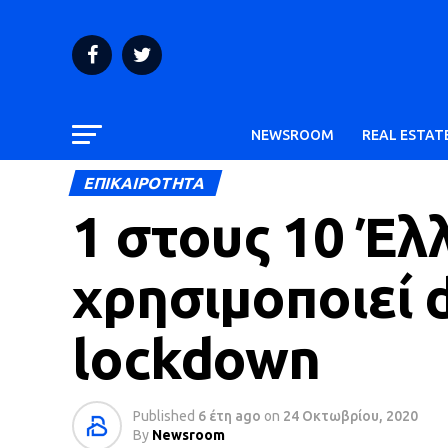
NEWSROOM
REAL ESTAT
ΕΠΙΚΑΙΡΟΤΗΤΑ
1 στους 10 Έλ
χρησιμοποιεί d
lockdown
Published
6 έτη ago
on
24 Οκτωβρίου, 2020
By
Newsroom