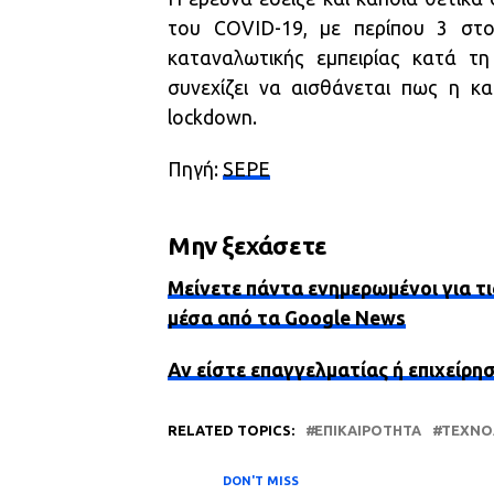
του COVID-19, με περίπου 3 στ
καταναλωτικής εμπειρίας κατά τ
συνεχίζει να αισθάνεται πως η κα
lockdown.
Πηγή:
SEPE
Μην ξεχάσετε
Μείνετε πάντα ενημερωμένοι για τι
μέσα από τα Google News
Αν είστε επαγγελματίας ή επιχείρη
RELATED TOPICS:
ΕΠΙΚΑΙΡΌΤΗΤΑ
ΤΕΧΝΟ
DON'T MISS