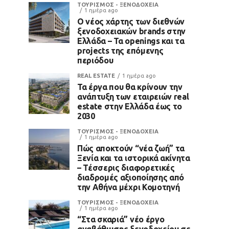
ΤΟΥΡΙΣΜΟΣ - ΞΕΝΟΔΟΧΕΙΑ
1 ημέρα ago
Ο νέος χάρτης των διεθνών
ξενοδοχειακών brands στην
Ελλάδα – Τα openings και τα
projects της επόμενης
περιόδου
REAL ESTATE
1 ημέρα ago
Τα έργα που θα κρίνουν την
ανάπτυξη των εταιρειών real
estate στην Ελλάδα έως το
2030
ΤΟΥΡΙΣΜΟΣ - ΞΕΝΟΔΟΧΕΙΑ
1 ημέρα ago
Πώς αποκτούν “νέα ζωή” τα
Ξενία και τα ιστορικά ακίνητα
– Τέσσερις διαφορετικές
διαδρομές αξιοποίησης από
την Αθήνα μέχρι Κομοτηνή
ΤΟΥΡΙΣΜΟΣ - ΞΕΝΟΔΟΧΕΙΑ
1 ημέρα ago
“Στα σκαριά” νέο έργο
αναβάθμισης ξενοδοχείου σε