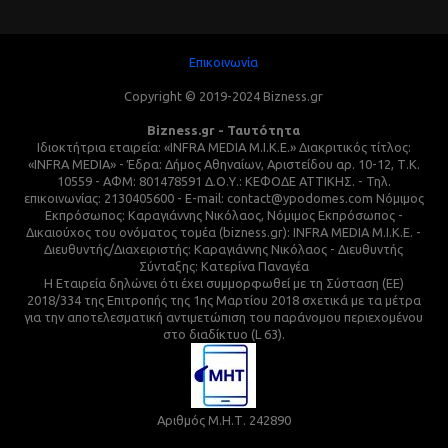
Επικοινωνία
Copyright © 2019-2024 Bizness.gr
Bizness.gr - Ταυτότητα
Ιδιοκτήτρια εταιρεία: «INFRA MEDIA M.I.K.E.» Διακριτικός τίτλος:
«INFRA MEDIA» - Έδρα: Δήμος Αθηναίων, Αριστείδου αρ. 10-12, Τ.Κ.
10559 - ΑΦΜ: 801478591 Δ.Ο.Υ.: ΚΕΦΟΔΕ ΑΤΤΙΚΗΣ. - Τηλ.
επικοινωνίας: 2130405600 - E-mail: contact@ypodomes.com Νόμιμος
Εκπρόσωπος: Καραγιάννης Νικόλαος, Νόμιμος Εκπρόσωπος -
Δικαιούχος του ονόματος τομέα (bizness.gr): INFRA MEDIA M.I.K.E. -
Διευθυντής/Διαχειριστής: Καραγιάννης Νικόλαος - Διευθυντής
Σύνταξης: Κατερίνα Παναγέα
Η Εταιρεία δηλώνει ότι έχει συμμορφωθεί με τη Σύσταση (ΕΕ)
2018/334 της Επιτροπής της 1ης Μαρτίου 2018 σχετικά με τα μέτρα
για την αποτελεσματική αντιμετώπιση του παράνομου περιεχομένου
στο διαδίκτυο (L 63).
Αριθμός Μ.Η.Τ. 242890