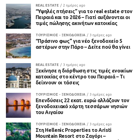
REAL ESTATE
2 ημέρες ago
“Υψηλές πτήσεις” για το real estate στον
Πειραιά και το 2026 – Γιατί αυξάνονται οι
τιμές πώλησης ακινήτων κατοικίας
ΤΟΥΡΙΣΜΟΣ - ΞΕΝΟΔΟΧΕΙΑ
3 ημέρες ago
“Πράσινο φως” για νέο ξενοδοχείο 5
αστέρων στην Πάρο – Δείτε πού θα γίνει
REAL ESTATE
3 ημέρες ago
Ξεκίνησε η διόρθωση στις τιμές ενοικίων
κατοικίας στο κέντρο του Πειραιά – Τι
δείχνουν οι τάσεις
ΤΟΥΡΙΣΜΟΣ - ΞΕΝΟΔΟΧΕΙΑ
3 ημέρες ago
Επενδύσεις 22 εκατ. ευρώ αλλάζουν τον
ξενοδοχειακό χάρτη τεσσάρων νησιών
του Αιγαίου
ΤΟΥΡΙΣΜΟΣ - ΞΕΝΟΔΟΧΕΙΑ
3 ημέρες ago
Στη Hellenic Properties το Aristi
Mountain Resort στο Ζαγόρι –