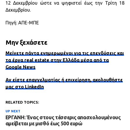
12 Δεκεμβρίου ώστε να ψηφιστεί έως την Τρίτη 18
Δεκεμβρίου.
Πηγή: AΠΕ-ΜΠΕ
Μην ξεχάσετε
Μείνετε πάντα ενημερωμένοι για τις επενδύσεις και
τα έργα real estate στην Ελλάδα μέσα από τα
Google News
Αν είστε επαγγελματίας ή επιχείρηση, ακολουθήστε
μας στο LinkedIn
RELATED TOPICS:
UP NEXT
ΕΡΓΑΝΗ: Ένας στους τέσσερις απασχολουμένους
αμείβεται με μισθό έως 500 ευρώ