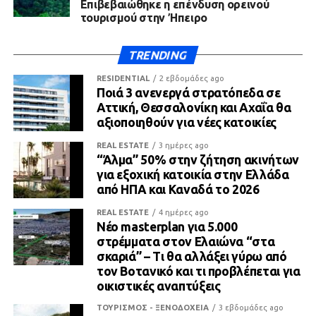
Επιβεβαιώθηκε η επένδυση ορεινού
τουρισμού στην Ήπειρο
TRENDING
RESIDENTIAL
2 εβδομάδες ago
Ποιά 3 ανενεργά στρατόπεδα σε
Αττική, Θεσσαλονίκη και Αχαΐα θα
αξιοποιηθούν για νέες κατοικίες
REAL ESTATE
3 ημέρες ago
“Άλμα” 50% στην ζήτηση ακινήτων
για εξοχική κατοικία στην Ελλάδα
από ΗΠΑ και Καναδά το 2026
REAL ESTATE
4 ημέρες ago
Νέο masterplan για 5.000
στρέμματα στον Ελαιώνα “στα
σκαριά” – Τι θα αλλάξει γύρω από
τον Βοτανικό και τι προβλέπεται για
οικιστικές αναπτύξεις
ΤΟΥΡΙΣΜΟΣ - ΞΕΝΟΔΟΧΕΙΑ
3 εβδομάδες ago