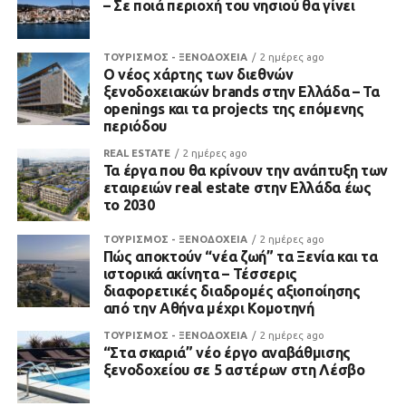
– Σε ποιά περιοχή του νησιού θα γίνει
ΤΟΥΡΙΣΜΟΣ - ΞΕΝΟΔΟΧΕΙΑ
2 ημέρες ago
Ο νέος χάρτης των διεθνών
ξενοδοχειακών brands στην Ελλάδα – Τα
openings και τα projects της επόμενης
περιόδου
REAL ESTATE
2 ημέρες ago
Τα έργα που θα κρίνουν την ανάπτυξη των
εταιρειών real estate στην Ελλάδα έως
το 2030
ΤΟΥΡΙΣΜΟΣ - ΞΕΝΟΔΟΧΕΙΑ
2 ημέρες ago
Πώς αποκτούν “νέα ζωή” τα Ξενία και τα
ιστορικά ακίνητα – Τέσσερις
διαφορετικές διαδρομές αξιοποίησης
από την Αθήνα μέχρι Κομοτηνή
ΤΟΥΡΙΣΜΟΣ - ΞΕΝΟΔΟΧΕΙΑ
2 ημέρες ago
“Στα σκαριά” νέο έργο αναβάθμισης
ξενοδοχείου σε 5 αστέρων στη Λέσβο