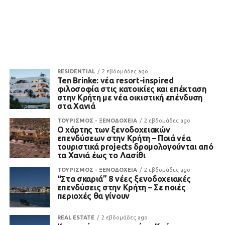
RESIDENTIAL
2 εβδομάδες ago
Ten Brinke: νέα resort-inspired
φιλοσοφία στις κατοικίες και επέκταση
στην Κρήτη με νέα οικιστική επένδυση
στα Χανιά
ΤΟΥΡΙΣΜΟΣ - ΞΕΝΟΔΟΧΕΙΑ
2 εβδομάδες ago
Ο χάρτης των ξενοδοχειακών
επενδύσεων στην Κρήτη – Ποιά νέα
τουριστικά projects δρομολογούνται από
τα Χανιά έως το Λασίθι
ΤΟΥΡΙΣΜΟΣ - ΞΕΝΟΔΟΧΕΙΑ
2 εβδομάδες ago
“Στα σκαριά” 8 νέες ξενοδοχειακές
επενδύσεις στην Κρήτη – Σε ποιές
περιοχές θα γίνουν
REAL ESTATE
2 εβδομάδες ago