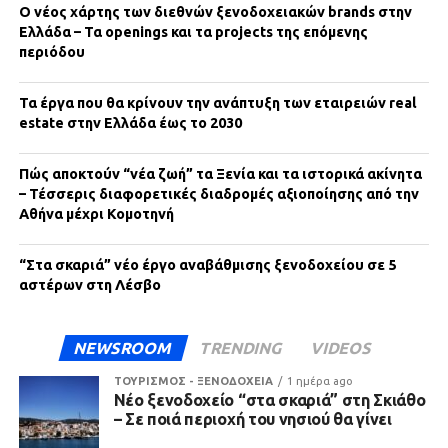
Ο νέος χάρτης των διεθνών ξενοδοχειακών brands στην
Ελλάδα – Τα openings και τα projects της επόμενης
περιόδου
Τα έργα που θα κρίνουν την ανάπτυξη των εταιρειών real
estate στην Ελλάδα έως το 2030
Πώς αποκτούν “νέα ζωή” τα Ξενία και τα ιστορικά ακίνητα
– Τέσσερις διαφορετικές διαδρομές αξιοποίησης από την
Αθήνα μέχρι Κομοτηνή
“Στα σκαριά” νέο έργο αναβάθμισης ξενοδοχείου σε 5
αστέρων στη Λέσβο
NEWSROOM
TRENDING
VIDEOS
ΤΟΥΡΙΣΜΟΣ - ΞΕΝΟΔΟΧΕΙΑ
1 ημέρα ago
Νέο ξενοδοχείο “στα σκαριά” στη Σκιάθο
– Σε ποιά περιοχή του νησιού θα γίνει