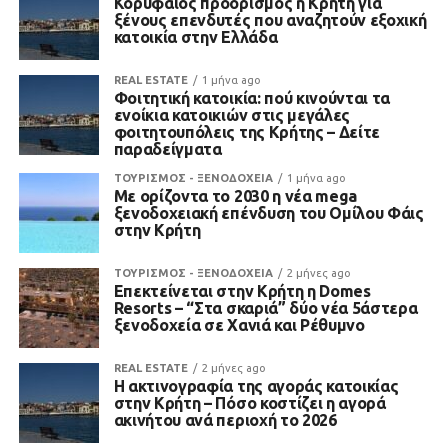
Κορυφαίος προορισμός η Κρήτη για
ξένους επενδυτές που αναζητούν εξοχική
κατοικία στην Ελλάδα
REAL ESTATE
1 μήνα ago
Φοιτητική κατοικία: πού κινούνται τα
ενοίκια κατοικιών στις μεγάλες
φοιτητουπόλεις της Κρήτης – Δείτε
παραδείγματα
ΤΟΥΡΙΣΜΟΣ - ΞΕΝΟΔΟΧΕΙΑ
1 μήνα ago
Με ορίζοντα το 2030 η νέα mega
ξενοδοχειακή επένδυση του Ομίλου Φάις
στην Κρήτη
ΤΟΥΡΙΣΜΟΣ - ΞΕΝΟΔΟΧΕΙΑ
2 μήνες ago
Επεκτείνεται στην Κρήτη η Domes
Resorts – “Στα σκαριά” δύο νέα 5άστερα
ξενοδοχεία σε Χανιά και Ρέθυμνο
REAL ESTATE
2 μήνες ago
Η ακτινογραφία της αγοράς κατοικίας
στην Κρήτη – Πόσο κοστίζει η αγορά
ακινήτου ανά περιοχή το 2026