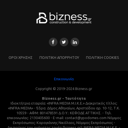
ΌΡΟΙ ΧΡΗΣΗΣ
ΠΟΛΙΤΙΚΗ ΑΠΟΡΡΗΤΟΥ
ΠΟΛΙΤΙΚΗ COOKIES
Επικοινωνία
Copyright © 2019-2024 Bizness.gr
Bizness.gr - Ταυτότητα
Ιδιοκτήτρια εταιρεία: «INFRA MEDIA M.I.K.E.» Διακριτικός τίτλος:
«INFRA MEDIA» - Έδρα: Δήμος Αθηναίων, Αριστείδου αρ. 10-12, Τ.Κ.
10559 - ΑΦΜ: 801478591 Δ.Ο.Υ.: ΚΕΦΟΔΕ ΑΤΤΙΚΗΣ. - Τηλ.
επικοινωνίας: 2130405600 - E-mail: contact@ypodomes.com Νόμιμος
Εκπρόσωπος: Καραγιάννης Νικόλαος, Νόμιμος Εκπρόσωπος -
Δικαιούχος του ονόματος τομέα (bizness.gr): INFRA MEDIA M.I.K.E. -