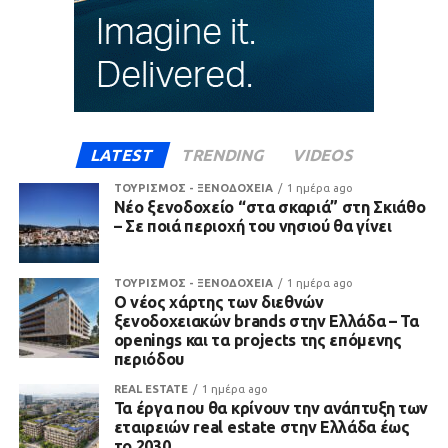
LATEST
TRENDING
VIDEOS
ΤΟΥΡΙΣΜΟΣ - ΞΕΝΟΔΟΧΕΙΑ
1 ημέρα ago
Νέο ξενοδοχείο “στα σκαριά” στη Σκιάθο
– Σε ποιά περιοχή του νησιού θα γίνει
ΤΟΥΡΙΣΜΟΣ - ΞΕΝΟΔΟΧΕΙΑ
1 ημέρα ago
Ο νέος χάρτης των διεθνών
ξενοδοχειακών brands στην Ελλάδα – Τα
openings και τα projects της επόμενης
περιόδου
REAL ESTATE
1 ημέρα ago
Τα έργα που θα κρίνουν την ανάπτυξη των
εταιρειών real estate στην Ελλάδα έως
το 2030