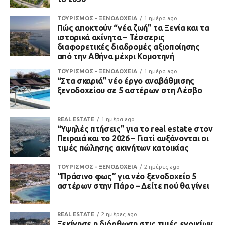
ΤΟΥΡΙΣΜΟΣ - ΞΕΝΟΔΟΧΕΙΑ
1 ημέρα ago
Πώς αποκτούν “νέα ζωή” τα Ξενία και τα
ιστορικά ακίνητα – Τέσσερις
διαφορετικές διαδρομές αξιοποίησης
από την Αθήνα μέχρι Κομοτηνή
ΤΟΥΡΙΣΜΟΣ - ΞΕΝΟΔΟΧΕΙΑ
1 ημέρα ago
“Στα σκαριά” νέο έργο αναβάθμισης
ξενοδοχείου σε 5 αστέρων στη Λέσβο
REAL ESTATE
1 ημέρα ago
“Υψηλές πτήσεις” για το real estate στον
Πειραιά και το 2026 – Γιατί αυξάνονται οι
τιμές πώλησης ακινήτων κατοικίας
ΤΟΥΡΙΣΜΟΣ - ΞΕΝΟΔΟΧΕΙΑ
2 ημέρες ago
“Πράσινο φως” για νέο ξενοδοχείο 5
αστέρων στην Πάρο – Δείτε πού θα γίνει
REAL ESTATE
2 ημέρες ago
Ξεκίνησε η διόρθωση στις τιμές ενοικίων