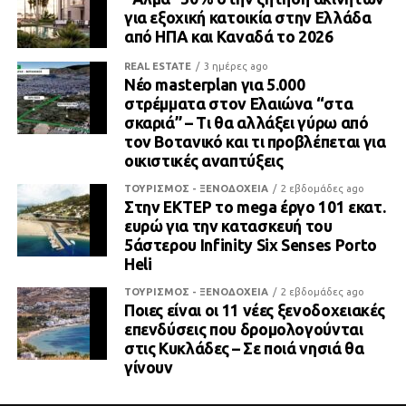
για εξοχική κατοικία στην Ελλάδα
από ΗΠΑ και Καναδά το 2026
REAL ESTATE
3 ημέρες ago
Νέο masterplan για 5.000
στρέμματα στον Ελαιώνα “στα
σκαριά” – Τι θα αλλάξει γύρω από
τον Βοτανικό και τι προβλέπεται για
οικιστικές αναπτύξεις
ΤΟΥΡΙΣΜΟΣ - ΞΕΝΟΔΟΧΕΙΑ
2 εβδομάδες ago
Στην ΕΚΤΕΡ το mega έργο 101 εκατ.
ευρώ για την κατασκευή του
5άστερου Infinity Six Senses Porto
Heli
ΤΟΥΡΙΣΜΟΣ - ΞΕΝΟΔΟΧΕΙΑ
2 εβδομάδες ago
Ποιες είναι οι 11 νέες ξενοδοχειακές
επενδύσεις που δρομολογούνται
στις Κυκλάδες – Σε ποιά νησιά θα
γίνουν