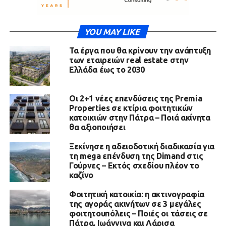
YOU MAY LIKE
Τα έργα που θα κρίνουν την ανάπτυξη
των εταιρειών real estate στην
Ελλάδα έως το 2030
Οι 2+1 νέες επενδύσεις της Premia
Properties σε κτίρια φοιτητικών
κατοικιών στην Πάτρα – Ποιά ακίνητα
θα αξιοποιήσει
Ξεκίνησε η αδειοδοτική διαδικασία για
τη mega επένδυση της Dimand στις
Γούρνες – Εκτός σχεδίου πλέον το
καζίνο
Φοιτητική κατοικία: η ακτινογραφία
της αγοράς ακινήτων σε 3 μεγάλες
φοιτητουπόλεις – Ποιές οι τάσεις σε
Πάτρα, Ιωάννινα και Λάρισα