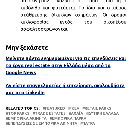
αυτοκινήτων καλύπτεται από διάτρητο
κυβόλιθο και φυτεύεται. Το ίδιο και ο χώρος
στάθμευσης δίκυκλων οχημάτων. Οι δρόμοι
κυκλοφορίας εντός του οικοπέδου
ασφαλτοστρώνονται.
Μην ξεχάσετε
Μείνετε πάντα ενημερωμένοι για τις επενδύσεις και
τα έργα real estate στην Ελλάδα μέσα από τα
Google News
Αν είστε επαγγελματίας ή επιχείρηση, ακολουθήστε
μας στο LinkedIn
RELATED TOPICS:
FEATURED
IKEA
RETAIL PARKS
TOP PARKS
TRADE ESTATES
ΑΧΑΪ́Α
ΔΥΤΙΚΗ ΕΛΛΑΔΑ
ΕΜΠΟΡΙΚΆ ΑΚΊΝΗΤΑ
ΕΜΠΟΡΙΚΆ ΠΆΡΚΑ
ΕΠΕΝΔΎΣΕΙΣ ΣΕ ΕΜΠΟΡΙΚΆ ΑΚΊΝΗΤΑ
ΠΆΤΡΑ