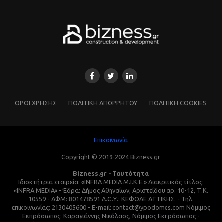
ΌΡΟΙ ΧΡΗΣΗΣ
ΠΟΛΙΤΙΚΗ ΑΠΟΡΡΗΤΟΥ
ΠΟΛΙΤΙΚΗ COOKIES
Επικοινωνία
Copyright © 2019-2024 Bizness.gr
Bizness.gr - Ταυτότητα
Ιδιοκτήτρια εταιρεία: «INFRA MEDIA M.I.K.E.» Διακριτικός τίτλος:
«INFRA MEDIA» - Έδρα: Δήμος Αθηναίων, Αριστείδου αρ. 10-12, Τ.Κ.
10559 - ΑΦΜ: 801478591 Δ.Ο.Υ.: ΚΕΦΟΔΕ ΑΤΤΙΚΗΣ. - Τηλ.
επικοινωνίας: 2130405600 - E-mail: contact@ypodomes.com Νόμιμος
Εκπρόσωπος: Καραγιάννης Νικόλαος, Νόμιμος Εκπρόσωπος -