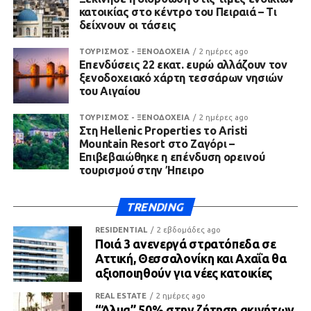
κατοικίας στο κέντρο του Πειραιά – Τι
δείχνουν οι τάσεις
ΤΟΥΡΙΣΜΟΣ - ΞΕΝΟΔΟΧΕΙΑ
2 ημέρες ago
Επενδύσεις 22 εκατ. ευρώ αλλάζουν τον
ξενοδοχειακό χάρτη τεσσάρων νησιών
του Αιγαίου
ΤΟΥΡΙΣΜΟΣ - ΞΕΝΟΔΟΧΕΙΑ
2 ημέρες ago
Στη Hellenic Properties το Aristi
Mountain Resort στο Ζαγόρι –
Επιβεβαιώθηκε η επένδυση ορεινού
τουρισμού στην Ήπειρο
TRENDING
RESIDENTIAL
2 εβδομάδες ago
Ποιά 3 ανενεργά στρατόπεδα σε
Αττική, Θεσσαλονίκη και Αχαΐα θα
αξιοποιηθούν για νέες κατοικίες
REAL ESTATE
2 ημέρες ago
“Άλμα” 50% στην ζήτηση ακινήτων