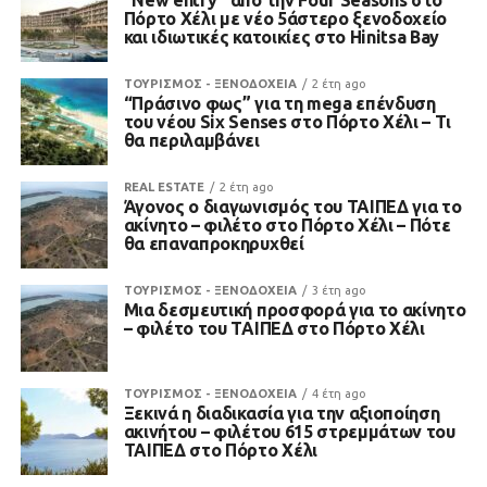
“New entry” από την Four Seasons στο
Πόρτο Χέλι με νέο 5άστερο ξενοδοχείο
και ιδιωτικές κατοικίες στο Hinitsa Bay
ΤΟΥΡΙΣΜΟΣ - ΞΕΝΟΔΟΧΕΙΑ
2 έτη ago
“Πράσινο φως” για τη mega επένδυση
του νέου Six Senses στο Πόρτο Χέλι – Τι
θα περιλαμβάνει
REAL ESTATE
2 έτη ago
Άγονος ο διαγωνισμός του ΤΑΙΠΕΔ για το
ακίνητο – φιλέτο στο Πόρτο Χέλι – Πότε
θα επαναπροκηρυχθεί
ΤΟΥΡΙΣΜΟΣ - ΞΕΝΟΔΟΧΕΙΑ
3 έτη ago
Μια δεσμευτική προσφορά για το ακίνητο
– φιλέτο του ΤΑΙΠΕΔ στο Πόρτο Χέλι
ΤΟΥΡΙΣΜΟΣ - ΞΕΝΟΔΟΧΕΙΑ
4 έτη ago
Ξεκινά η διαδικασία για την αξιοποίηση
ακινήτου – φιλέτου 615 στρεμμάτων του
ΤΑΙΠΕΔ στο Πόρτο Χέλι