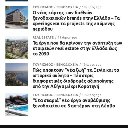
ΤΟΥΡΙΣΜΟΣ - ΞΕΝΟΔΟΧΕΙΑ
18 ώρες ago
Ο νέος χάρτης των διεθνών
ξενοδοχειακών brands στην Ελλάδα – Τα
openings και τα projects της επόμενης
περιόδου
REAL ESTATE
19 ώρες ago
Τα έργα που θα κρίνουν την ανάπτυξη των
εταιρειών real estate στην Ελλάδα έως
το 2030
ΤΟΥΡΙΣΜΟΣ - ΞΕΝΟΔΟΧΕΙΑ
19 ώρες ago
Πώς αποκτούν “νέα ζωή” τα Ξενία και τα
ιστορικά ακίνητα – Τέσσερις
διαφορετικές διαδρομές αξιοποίησης
από την Αθήνα μέχρι Κομοτηνή
ΤΟΥΡΙΣΜΟΣ - ΞΕΝΟΔΟΧΕΙΑ
19 ώρες ago
“Στα σκαριά” νέο έργο αναβάθμισης
ξενοδοχείου σε 5 αστέρων στη Λέσβο