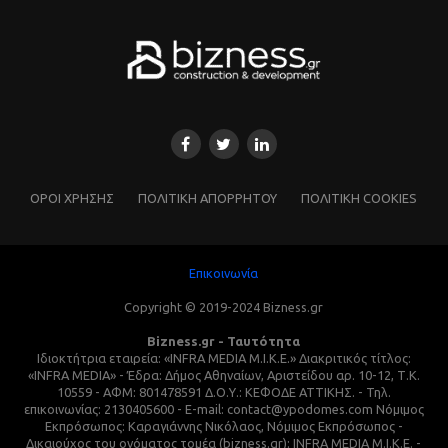
ΌΡΟΙ ΧΡΗΣΗΣ
ΠΟΛΙΤΙΚΗ ΑΠΟΡΡΗΤΟΥ
ΠΟΛΙΤΙΚΗ COOKIES
Επικοινωνία
Copyright © 2019-2024 Bizness.gr
Bizness.gr - Ταυτότητα
Ιδιοκτήτρια εταιρεία: «INFRA MEDIA M.I.K.E.» Διακριτικός τίτλος:
«INFRA MEDIA» - Έδρα: Δήμος Αθηναίων, Αριστείδου αρ. 10-12, Τ.Κ.
10559 - ΑΦΜ: 801478591 Δ.Ο.Υ.: ΚΕΦΟΔΕ ΑΤΤΙΚΗΣ. - Τηλ.
επικοινωνίας: 2130405600 - E-mail: contact@ypodomes.com Νόμιμος
Εκπρόσωπος: Καραγιάννης Νικόλαος, Νόμιμος Εκπρόσωπος -
Δικαιούχος του ονόματος τομέα (bizness.gr): INFRA MEDIA M.I.K.E. -