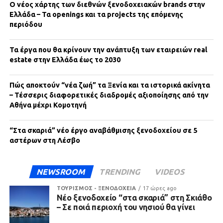
Ο νέος χάρτης των διεθνών ξενοδοχειακών brands στην
Ελλάδα – Τα openings και τα projects της επόμενης
περιόδου
Τα έργα που θα κρίνουν την ανάπτυξη των εταιρειών real
estate στην Ελλάδα έως το 2030
Πώς αποκτούν “νέα ζωή” τα Ξενία και τα ιστορικά ακίνητα
– Τέσσερις διαφορετικές διαδρομές αξιοποίησης από την
Αθήνα μέχρι Κομοτηνή
“Στα σκαριά” νέο έργο αναβάθμισης ξενοδοχείου σε 5
αστέρων στη Λέσβο
NEWSROOM
TRENDING
VIDEOS
ΤΟΥΡΙΣΜΟΣ - ΞΕΝΟΔΟΧΕΙΑ
17 ώρες ago
Νέο ξενοδοχείο “στα σκαριά” στη Σκιάθο
– Σε ποιά περιοχή του νησιού θα γίνει