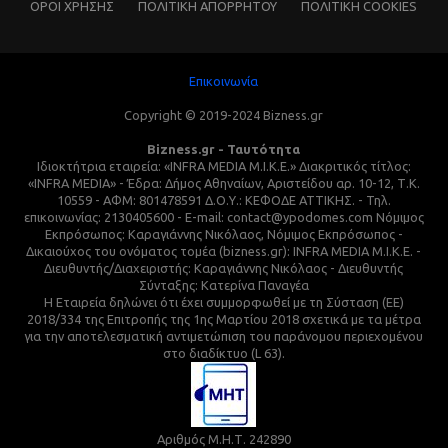
ΌΡΟΙ ΧΡΗΣΗΣ
ΠΟΛΙΤΙΚΗ ΑΠΟΡΡΗΤΟΥ
ΠΟΛΙΤΙΚΗ COOKIES
Επικοινωνία
Copyright © 2019-2024 Bizness.gr
Bizness.gr - Ταυτότητα
Ιδιοκτήτρια εταιρεία: «INFRA MEDIA M.I.K.E.» Διακριτικός τίτλος:
«INFRA MEDIA» - Έδρα: Δήμος Αθηναίων, Αριστείδου αρ. 10-12, Τ.Κ.
10559 - ΑΦΜ: 801478591 Δ.Ο.Υ.: ΚΕΦΟΔΕ ΑΤΤΙΚΗΣ. - Τηλ.
επικοινωνίας: 2130405600 - E-mail: contact@ypodomes.com Νόμιμος
Εκπρόσωπος: Καραγιάννης Νικόλαος, Νόμιμος Εκπρόσωπος -
Δικαιούχος του ονόματος τομέα (bizness.gr): INFRA MEDIA M.I.K.E. -
Διευθυντής/Διαχειριστής: Καραγιάννης Νικόλαος - Διευθυντής
Σύνταξης: Κατερίνα Παναγέα
Η Εταιρεία δηλώνει ότι έχει συμμορφωθεί με τη Σύσταση (ΕΕ)
2018/334 της Επιτροπής της 1ης Μαρτίου 2018 σχετικά με τα μέτρα
για την αποτελεσματική αντιμετώπιση του παράνομου περιεχομένου
στο διαδίκτυο (L 63).
Αριθμός Μ.Η.Τ. 242890