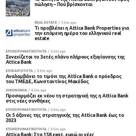
πώληση – Πού βρίσκονται
REAL ESTATE
5 έτη ago
Τι προβλέπει η Attica Bank Properties για
την επόμενη ημέρα του ελληνικού real
estate
ΕΠΙΧΕΙΡΗΜΑΤΙΚΟΤΗΤΑ
6 έτη ago
Συνεχίζεται το 3ετές πλάνο πλήρους εξυγίανσης της
Attica Bank
ΕΠΙΚΑΙΡΟΤΗΤΑ
6 έτη ago
Αναλαμβάνει το τιμόνι της Attica Bank ο πρόεδρος
του ΤΜΕΔΕ, Κωνσταντίνος Μακέδος
ΟΙΚΟΝΟΜΙΑ
6 έτη ago
Προσαρμόζει εκ νέου τη στρατηγική της η Attica Bank
στις νέες συνθήκες
ΕΠΙΧΕΙΡΗΜΑΤΙΚΟΤΗΤΑ
6 έτη ago
Οι 5 άξονες της στρατηγικής της Attica Bank έως το
2023
ΕΠΙΧΕΙΡΗΜΑΤΙΚΟΤΗΤΑ
6 έτη ago
Attica Bank: Στα 158 εκατ. ευρώ οι νέες