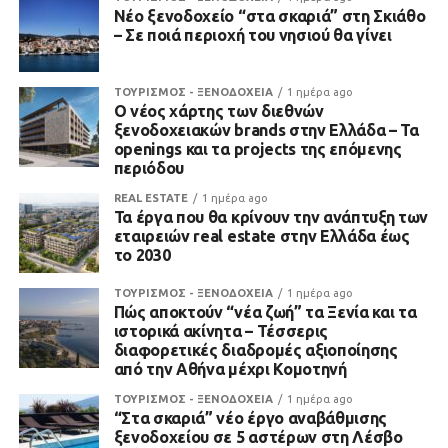
Νέο ξενοδοχείο “στα σκαριά” στη Σκιάθο
– Σε ποιά περιοχή του νησιού θα γίνει
ΤΟΥΡΙΣΜΟΣ - ΞΕΝΟΔΟΧΕΙΑ
1 ημέρα ago
Ο νέος χάρτης των διεθνών
ξενοδοχειακών brands στην Ελλάδα – Τα
openings και τα projects της επόμενης
περιόδου
REAL ESTATE
1 ημέρα ago
Τα έργα που θα κρίνουν την ανάπτυξη των
εταιρειών real estate στην Ελλάδα έως
το 2030
ΤΟΥΡΙΣΜΟΣ - ΞΕΝΟΔΟΧΕΙΑ
1 ημέρα ago
Πώς αποκτούν “νέα ζωή” τα Ξενία και τα
ιστορικά ακίνητα – Τέσσερις
διαφορετικές διαδρομές αξιοποίησης
από την Αθήνα μέχρι Κομοτηνή
ΤΟΥΡΙΣΜΟΣ - ΞΕΝΟΔΟΧΕΙΑ
1 ημέρα ago
“Στα σκαριά” νέο έργο αναβάθμισης
ξενοδοχείου σε 5 αστέρων στη Λέσβο