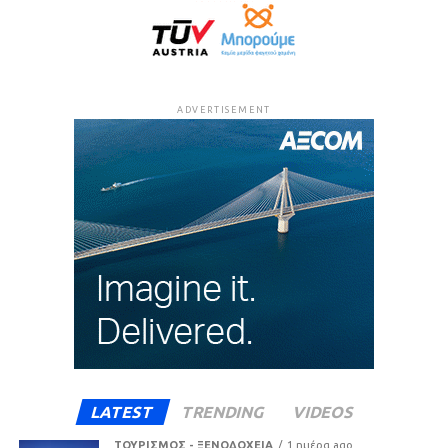
ADVERTISEMENT
LATEST
TRENDING
VIDEOS
ΤΟΥΡΙΣΜΟΣ - ΞΕΝΟΔΟΧΕΙΑ
1 ημέρα ago