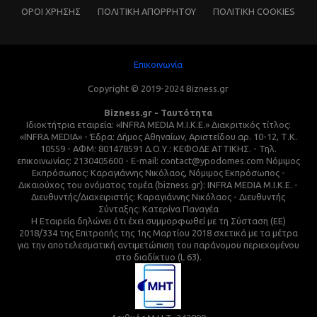
ΌΡΟΙ ΧΡΗΣΗΣ
ΠΟΛΙΤΙΚΗ ΑΠΟΡΡΗΤΟΥ
ΠΟΛΙΤΙΚΗ COOKIES
Επικοινωνία
Copyright © 2019-2024 Bizness.gr
Bizness.gr - Ταυτότητα
Ιδιοκτήτρια εταιρεία: «INFRA MEDIA M.I.K.E.» Διακριτικός τίτλος:
«INFRA MEDIA» - Έδρα: Δήμος Αθηναίων, Αριστείδου αρ. 10-12, Τ.Κ.
10559 - ΑΦΜ: 801478591 Δ.Ο.Υ.: ΚΕΦΟΔΕ ΑΤΤΙΚΗΣ. - Τηλ.
επικοινωνίας: 2130405600 - E-mail: contact@ypodomes.com Νόμιμος
Εκπρόσωπος: Καραγιάννης Νικόλαος, Νόμιμος Εκπρόσωπος -
Δικαιούχος του ονόματος τομέα (bizness.gr): INFRA MEDIA M.I.K.E. -
Διευθυντής/Διαχειριστής: Καραγιάννης Νικόλαος - Διευθυντής
Σύνταξης: Κατερίνα Παναγέα
Η Εταιρεία δηλώνει ότι έχει συμμορφωθεί με τη Σύσταση (ΕΕ)
2018/334 της Επιτροπής της 1ης Μαρτίου 2018 σχετικά με τα μέτρα
για την αποτελεσματική αντιμετώπιση του παράνομου περιεχομένου
στο διαδίκτυο (L 63).