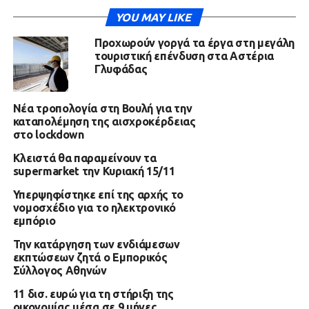
YOU MAY LIKE
Προχωρούν γοργά τα έργα στη μεγάλη
τουριστική επένδυση στα Αστέρια
Γλυφάδας
Νέα τροπολογία στη Βουλή για την
καταπολέμηση της αισχροκέρδειας
στο lockdown
Κλειστά θα παραμείνουν τα
supermarket την Κυριακή 15/11
Υπερψηφίστηκε επί της αρχής το
νομοσχέδιο για το ηλεκτρονικό
εμπόριο
Την κατάργηση των ενδιάμεσων
εκπτώσεων ζητά ο Εμπορικός
Σύλλογος Αθηνών
11 δισ. ευρώ για τη στήριξη της
οικονομίας μέσα σε 9 μήνες