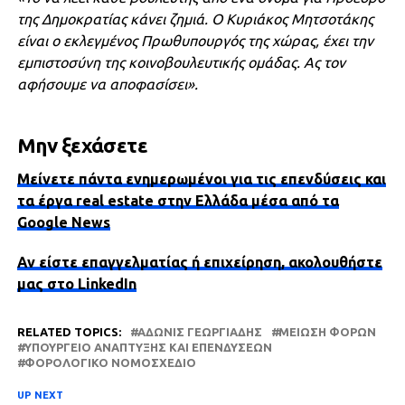
της Δημοκρατίας κάνει ζημιά. Ο Κυριάκος Μητσοτάκης
είναι ο εκλεγμένος Πρωθυπουργός της χώρας, έχει την
εμπιστοσύνη της κοινοβουλευτικής ομάδας. Ας τον
αφήσουμε να αποφασίσει».
Μην ξεχάσετε
Μείνετε πάντα ενημερωμένοι για τις επενδύσεις και
τα έργα real estate στην Ελλάδα μέσα από τα
Google News
Αν είστε επαγγελματίας ή επιχείρηση, ακολουθήστε
μας στο LinkedIn
RELATED TOPICS:
ΆΔΩΝΙΣ ΓΕΩΡΓΙΆΔΗΣ
ΜΕΊΩΣΗ ΦΌΡΩΝ
ΥΠΟΥΡΓΕΊΟ ΑΝΆΠΤΥΞΗΣ ΚΑΙ ΕΠΕΝΔΎΣΕΩΝ
ΦΟΡΟΛΟΓΙΚΌ ΝΟΜΟΣΧΈΔΙΟ
UP NEXT