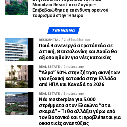
Mountain Resort στο Ζαγόρι –
Επιβεβαιώθηκε η επένδυση ορεινού
τουρισμού στην Ήπειρο
TRENDING
RESIDENTIAL
2 εβδομάδες ago
Ποιά 3 ανενεργά στρατόπεδα σε
Αττική, Θεσσαλονίκη και Αχαΐα θα
αξιοποιηθούν για νέες κατοικίες
REAL ESTATE
2 ημέρες ago
“Άλμα” 50% στην ζήτηση ακινήτων
για εξοχική κατοικία στην Ελλάδα
από ΗΠΑ και Καναδά το 2026
REAL ESTATE
3 ημέρες ago
Νέο masterplan για 5.000
στρέμματα στον Ελαιώνα “στα
σκαριά” – Τι θα αλλάξει γύρω από
τον Βοτανικό και τι προβλέπεται για
οικιστικές αναπτύξεις