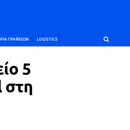
ΙΡΙΑ ΓΡΑΦΕΙΩΝ
LOGISTICS
είο 5
l στη