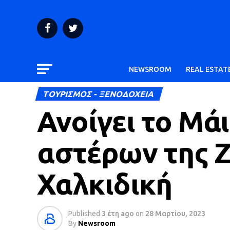
NEWSROOM
REAL ESTAT
ΤΟΥΡΙΣΜΟΣ - ΞΕΝΟΔΟΧΕΙΑ
Ανοίγει το Μάι
αστέρων της Z
Χαλκιδική
Published
3 έτη ago
on
28 Μαρτίου, 2023
By
Newsroom