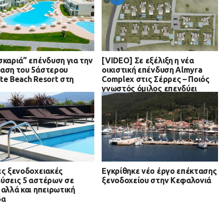
σκαριά” επένδυση για την
[VIDEO] Σε εξέλιξη η νέα
αση του 5άστερου
οικιστική επένδυση Almyra
te Beach Resort στη
Complex στις Σέρρες – Ποιός
γνωστός όμιλος επενδύει
ες ξενοδοχειακές
Εγκρίθηκε νέο έργο επέκτασης
ύσεις 5 αστέρων σε
ξενοδοχείου στην Κεφαλονιά
 αλλά και ηπειρωτική
δα