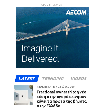
ADVERTISEMENT
LATEST
TRENDING
VIDEOS
REAL ESTATE
21 ώρες ago
Fractional ownership: η νέα
τάση στην αγορά ακινήτων
κάνει τα πρώτα της βήματα
στην Ελλάδα