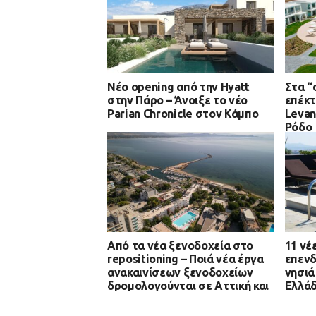
Νέο opening από την Hyatt
Στα “
στην Πάρο – Άνοιξε το νέο
επέκτ
Parian Chronicle στον Κάμπο
Levan
Ρόδο
Από τα νέα ξενοδοχεία στο
11 νέ
repositioning – Ποιά νέα έργα
επενδ
ανακαινίσεων ξενοδοχείων
νησιά
δρομολογούνται σε Αττική και
Ελλά
νησιά