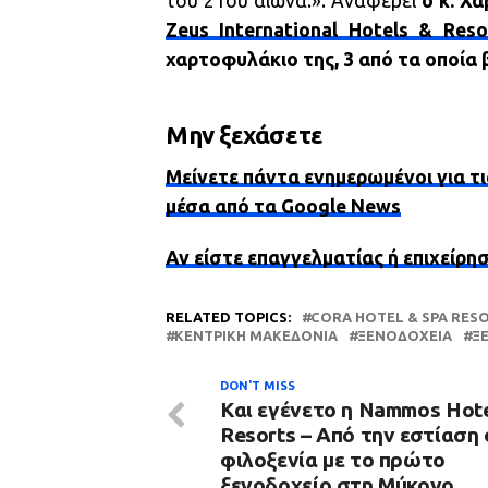
του 21ου αιώνα.». Αναφέρει
ο κ. Χ
Zeus International Hotels & Reso
χαρτοφυλάκιο της, 3 από τα οποία 
Μην ξεχάσετε
Μείνετε πάντα ενημερωμένοι για τι
μέσα από τα Google News
Αν είστε επαγγελματίας ή επιχείρη
RELATED TOPICS:
CORA HOTEL & SPA RES
ΚΕΝΤΡΙΚΉ ΜΑΚΕΔΟΝΊΑ
ΞΕΝΟΔΟΧΕΊΑ
Ξ
DON'T MISS
Και εγένετο η Nammos Hote
Resorts – Από την εστίαση
φιλοξενία με το πρώτο
ξενοδοχείο στη Μύκονο