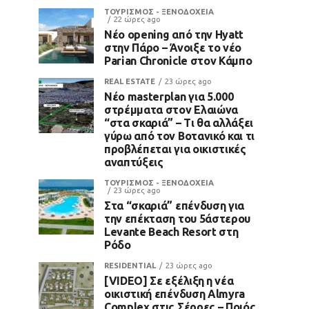
ΤΟΥΡΙΣΜΟΣ - ΞΕΝΟΔΟΧΕΙΑ
22 ώρες ago
Νέο opening από την Hyatt
στην Πάρο – Άνοιξε το νέο
Parian Chronicle στον Κάμπο
REAL ESTATE
23 ώρες ago
Νέο masterplan για 5.000
στρέμματα στον Ελαιώνα
“στα σκαριά” – Τι θα αλλάξει
γύρω από τον Βοτανικό και τι
προβλέπεται για οικιστικές
αναπτύξεις
ΤΟΥΡΙΣΜΟΣ - ΞΕΝΟΔΟΧΕΙΑ
23 ώρες ago
Στα “σκαριά” επένδυση για
την επέκταση του 5άστερου
Levante Beach Resort στη
Ρόδο
RESIDENTIAL
23 ώρες ago
[VIDEO] Σε εξέλιξη η νέα
οικιστική επένδυση Almyra
Complex στις Σέρρες – Ποιός