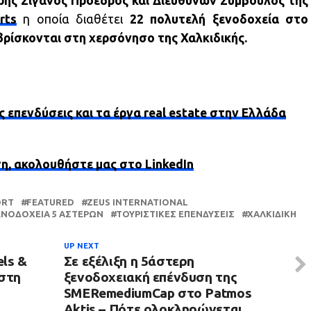
άρης Σιγανός Πρόεδρος και Διευθύνων Σύμβουλος της
rts
η οποία διαθέτει
22 πολυτελή ξενοδοχεία στο
βρίσκονται στη χερσόνησο της Χαλκιδικής.
ς επενδύσεις και τα έργα real estate στην Ελλάδα
ση, ακολουθήστε μας στο LinkedIn
ORT
FEATURED
ZEUS INTERNATIONAL
ΕΝΟΔΟΧΕΊΑ 5 ΑΣΤΈΡΩΝ
ΤΟΥΡΙΣΤΙΚΈΣ ΕΠΕΝΔΎΣΕΙΣ
ΧΑΛΚΙΔΙΚΉ
UP NEXT
ls &
Σε εξέλιξη η 5άστερη
 στη
ξενοδοχειακή επένδυση της
SMERemediumCap στο Patmos
Aktis – Πότε ολοκληρώνεται