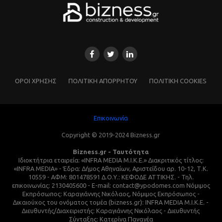
ΌΡΟΙ ΧΡΗΣΗΣ
ΠΟΛΙΤΙΚΗ ΑΠΟΡΡΗΤΟΥ
ΠΟΛΙΤΙΚΗ COOKIES
Επικοινωνία
Copyright © 2019-2024 Bizness.gr
Bizness.gr - Ταυτότητα
Ιδιοκτήτρια εταιρεία: «INFRA MEDIA M.I.K.E.» Διακριτικός τίτλος:
«INFRA MEDIA» - Έδρα: Δήμος Αθηναίων, Αριστείδου αρ. 10-12, Τ.Κ.
10559 - ΑΦΜ: 801478591 Δ.Ο.Υ.: ΚΕΦΟΔΕ ΑΤΤΙΚΗΣ. - Τηλ.
επικοινωνίας: 2130405600 - E-mail: contact@ypodomes.com Νόμιμος
Εκπρόσωπος: Καραγιάννης Νικόλαος, Νόμιμος Εκπρόσωπος -
Δικαιούχος του ονόματος τομέα (bizness.gr): INFRA MEDIA M.I.K.E. -
Διευθυντής/Διαχειριστής: Καραγιάννης Νικόλαος - Διευθυντής
Σύνταξης: Κατερίνα Παναγέα