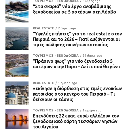
ΤΟΥΡΙΣΜΟΣ - ΞΕΝΟΔΟΧΕΙΑ
2 ώρες ago
“Στα σκαριά” νέο έργο αναβάθμισης
ξενοδοχείου σε 5 αστέρων στη Λέσβο
REAL ESTATE
2 ώρες ago
“Υψηλές πτήσεις” για το real estate στον
Πειραιά και το 2026 – Γιατί αυξάνονται οι
τιμές πώλησης ακινήτων κατοικίας
ΤΟΥΡΙΣΜΟΣ - ΞΕΝΟΔΟΧΕΙΑ
24 ώρες ago
“Πράσινο φως” για νέο ξενοδοχείο 5
αστέρων στην Πάρο – Δείτε πού θα γίνει
REAL ESTATE
1 ημέρα ago
Ξεκίνησε η διόρθωση στις τιμές ενοικίων
κατοικίας στο κέντρο του Πειραιά – Τι
δείχνουν οι τάσεις
ΤΟΥΡΙΣΜΟΣ - ΞΕΝΟΔΟΧΕΙΑ
1 ημέρα ago
Επενδύσεις 22 εκατ. ευρώ αλλάζουν τον
ξενοδοχειακό χάρτη τεσσάρων νησιών
του Αιγαίου