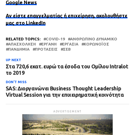
Google News
Αν είστε επαγγελματίας ή επιχείρηση, ακολουθήστε
μας στο LinkedIn
RELATED TOPICS:
COVID-19
ΑΝΘΡΏΠΙΝΟ ΔΥΝΑΜΙΚΌ
ΑΠΑΣΧΌΛΗΣΗ
ΕΡΓΑΝΗ
ΕΡΓΑΣΊΑ
ΚΟΡΩΝΟΪΌΣ
ΠΑΝΔΗΜΊΑ
ΠΡΟΤΆΣΕΙΣ
ΣΕΒ
UP NEXT
Στα 720,6 εκατ. ευρώ τα έσοδα του Ομίλου Intralot
το 2019
DON'T MISS
SAS: Διοργανώνει Business Thought Leadership
Virtual Session για την επιχειρηματική κοινότητα
ADVERTISEMENT