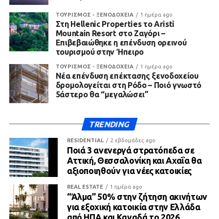
ΤΟΥΡΙΣΜΟΣ - ΞΕΝΟΔΟΧΕΙΑ
1 ημέρα ago
Στη Hellenic Properties το Aristi
Mountain Resort στο Ζαγόρι –
Επιβεβαιώθηκε η επένδυση ορεινού
τουρισμού στην Ήπειρο
ΤΟΥΡΙΣΜΟΣ - ΞΕΝΟΔΟΧΕΙΑ
1 ημέρα ago
Νέα επένδυση επέκτασης ξενοδοχείου
δρομολογείται στη Ρόδο – Ποιό γνωστό
5άστερο θα “μεγαλώσει”
TRENDING
RESIDENTIAL
2 εβδομάδες ago
Ποιά 3 ανενεργά στρατόπεδα σε
Αττική, Θεσσαλονίκη και Αχαΐα θα
αξιοποιηθούν για νέες κατοικίες
REAL ESTATE
1 ημέρα ago
“Άλμα” 50% στην ζήτηση ακινήτων
για εξοχική κατοικία στην Ελλάδα
από ΗΠΑ και Καναδά το 2026