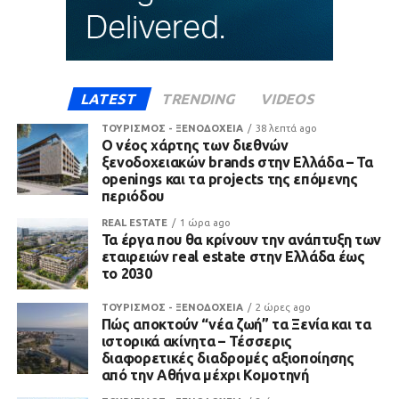
LATEST
TRENDING
VIDEOS
ΤΟΥΡΙΣΜΟΣ - ΞΕΝΟΔΟΧΕΙΑ
38 λεπτά ago
Ο νέος χάρτης των διεθνών
ξενοδοχειακών brands στην Ελλάδα – Τα
openings και τα projects της επόμενης
περιόδου
REAL ESTATE
1 ώρα ago
Τα έργα που θα κρίνουν την ανάπτυξη των
εταιρειών real estate στην Ελλάδα έως
το 2030
ΤΟΥΡΙΣΜΟΣ - ΞΕΝΟΔΟΧΕΙΑ
2 ώρες ago
Πώς αποκτούν “νέα ζωή” τα Ξενία και τα
ιστορικά ακίνητα – Τέσσερις
διαφορετικές διαδρομές αξιοποίησης
από την Αθήνα μέχρι Κομοτηνή