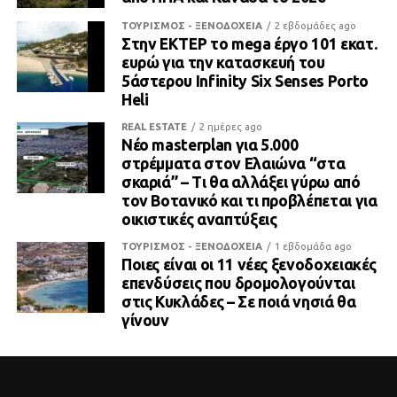
ΤΟΥΡΙΣΜΟΣ - ΞΕΝΟΔΟΧΕΙΑ
2 εβδομάδες ago
Στην ΕΚΤΕΡ το mega έργο 101 εκατ.
ευρώ για την κατασκευή του
5άστερου Infinity Six Senses Porto
Heli
REAL ESTATE
2 ημέρες ago
Νέο masterplan για 5.000
στρέμματα στον Ελαιώνα “στα
σκαριά” – Τι θα αλλάξει γύρω από
τον Βοτανικό και τι προβλέπεται για
οικιστικές αναπτύξεις
ΤΟΥΡΙΣΜΟΣ - ΞΕΝΟΔΟΧΕΙΑ
1 εβδομάδα ago
Ποιες είναι οι 11 νέες ξενοδοχειακές
επενδύσεις που δρομολογούνται
στις Κυκλάδες – Σε ποιά νησιά θα
γίνουν