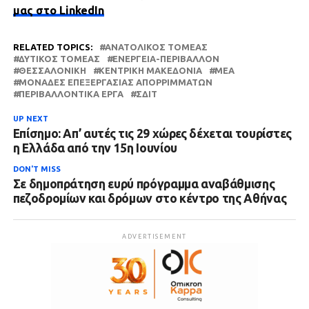
μας στο LinkedIn
RELATED TOPICS:
ΑΝΑΤΟΛΙΚΌΣ ΤΟΜΈΑΣ
ΔΥΤΙΚΌΣ ΤΟΜΈΑΣ
ΕΝΈΡΓΕΙΑ-ΠΕΡΙΒΆΛΛΟΝ
ΘΕΣΣΑΛΟΝΊΚΗ
ΚΕΝΤΡΙΚΉ ΜΑΚΕΔΟΝΊΑ
ΜΕΑ
ΜΟΝΆΔΕΣ ΕΠΕΞΕΡΓΑΣΊΑΣ ΑΠΟΡΡΙΜΜΆΤΩΝ
ΠΕΡΙΒΑΛΛΟΝΤΙΚΆ ΈΡΓΑ
ΣΔΙΤ
UP NEXT
Επίσημο: Απ’ αυτές τις 29 χώρες δέχεται τουρίστες
η Ελλάδα από την 15η Ιουνίου
DON'T MISS
Σε δημοπράτηση ευρύ πρόγραμμα αναβάθμισης
πεζοδρομίων και δρόμων στο κέντρο της Αθήνας
ADVERTISEMENT