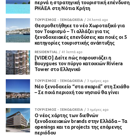
περνά η στρατηγική τουριστική επένδυση
PHĀEA στη Νότια Κρήτη
ΤΟΥΡΙΣΜΟΣ - ΞΕΝΟΔΟΧΕΙΑ
24 λεπτά ago
Θεσμοθετήθηκε το νέο Χωροταξικό για
τον Τουρισμό – Τι αλλάζει για τις
ξενοδοχειακές επενδύσεις και ποιές οι 5
κατηγορίες τουριστικής ανάπτυξης
RESIDENTIAL
41 λεπτά ago
[VIDEO] Δείτε πώς παρουσιάζει η
Bouygues τον πύργο κατοικιών Riviera
Tower στο Ελληνικό
ΤΟΥΡΙΣΜΟΣ - ΞΕΝΟΔΟΧΕΙΑ
3 ημέρες ago
Νέο ξενοδοχείο “στα σκαριά” στη Σκιάθο
– Σε ποιά περιοχή του νησιού θα γίνει
ΤΟΥΡΙΣΜΟΣ - ΞΕΝΟΔΟΧΕΙΑ
3 ημέρες ago
Ο νέος χάρτης των διεθνών
ξενοδοχειακών brands στην Ελλάδα – Τα
openings και τα projects της επόμενης
περιόδου