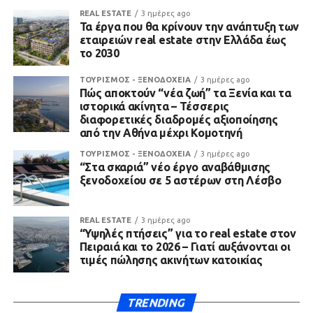
REAL ESTATE
3 ημέρες ago
Τα έργα που θα κρίνουν την ανάπτυξη των
εταιρειών real estate στην Ελλάδα έως
το 2030
ΤΟΥΡΙΣΜΟΣ - ΞΕΝΟΔΟΧΕΙΑ
3 ημέρες ago
Πώς αποκτούν “νέα ζωή” τα Ξενία και τα
ιστορικά ακίνητα – Τέσσερις
διαφορετικές διαδρομές αξιοποίησης
από την Αθήνα μέχρι Κομοτηνή
ΤΟΥΡΙΣΜΟΣ - ΞΕΝΟΔΟΧΕΙΑ
3 ημέρες ago
“Στα σκαριά” νέο έργο αναβάθμισης
ξενοδοχείου σε 5 αστέρων στη Λέσβο
REAL ESTATE
3 ημέρες ago
“Υψηλές πτήσεις” για το real estate στον
Πειραιά και το 2026 – Γιατί αυξάνονται οι
τιμές πώλησης ακινήτων κατοικίας
TRENDING