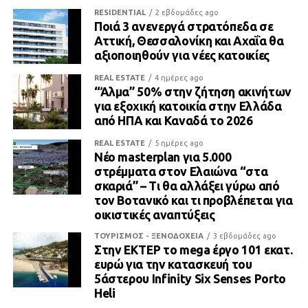
RESIDENTIAL
2 εβδομάδες ago
Ποιά 3 ανενεργά στρατόπεδα σε
Αττική, Θεσσαλονίκη και Αχαΐα θα
αξιοποιηθούν για νέες κατοικίες
REAL ESTATE
4 ημέρες ago
“Άλμα” 50% στην ζήτηση ακινήτων
για εξοχική κατοικία στην Ελλάδα
από ΗΠΑ και Καναδά το 2026
REAL ESTATE
5 ημέρες ago
Νέο masterplan για 5.000
στρέμματα στον Ελαιώνα “στα
σκαριά” – Τι θα αλλάξει γύρω από
τον Βοτανικό και τι προβλέπεται για
οικιστικές αναπτύξεις
ΤΟΥΡΙΣΜΟΣ - ΞΕΝΟΔΟΧΕΙΑ
3 εβδομάδες ago
Στην ΕΚΤΕΡ το mega έργο 101 εκατ.
ευρώ για την κατασκευή του
5άστερου Infinity Six Senses Porto
Heli