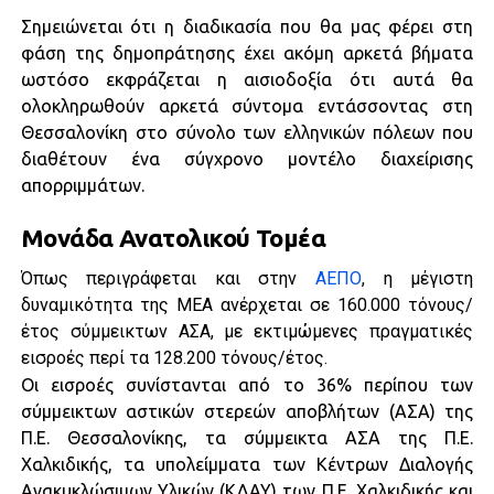
Σημειώνεται ότι η διαδικασία που θα μας φέρει στη
φάση της δημοπράτησης έχει ακόμη αρκετά βήματα
ωστόσο εκφράζεται η αισιοδοξία ότι αυτά θα
ολοκληρωθούν αρκετά σύντομα εντάσσοντας στη
Θεσσαλονίκη στο σύνολο των ελληνικών πόλεων που
διαθέτουν ένα σύγχρονο μοντέλο διαχείρισης
απορριμμάτων.
Μονάδα Ανατολικού Τομέα
Όπως περιγράφεται και στην
ΑΕΠΟ
, η μέγιστη
δυναμικότητα της ΜΕΑ ανέρχεται σε 160.000 τόνους/
έτος σύμμεικτων ΑΣΑ, με εκτιμώμενες πραγματικές
εισροές περί τα 128.200 τόνους/έτος.
Οι εισροές συνίστανται από το 36% περίπου των
σύμμεικτων αστικών στερεών αποβλήτων (ΑΣΑ) της
Π.Ε. Θεσσαλονίκης, τα σύμμεικτα ΑΣΑ της Π.Ε.
Χαλκιδικής, τα υπολείμματα των Κέντρων Διαλογής
Ανακυκλώσιμων Υλικών (ΚΔΑΥ) των Π.Ε. Χαλκιδικής και