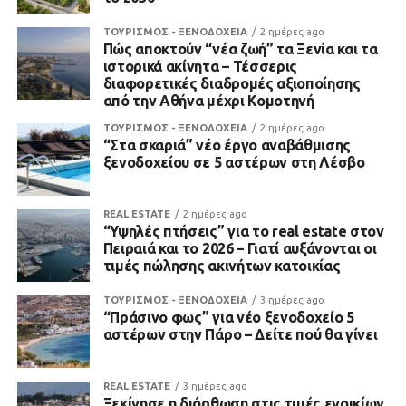
ΤΟΥΡΙΣΜΟΣ - ΞΕΝΟΔΟΧΕΙΑ
2 ημέρες ago
Πώς αποκτούν “νέα ζωή” τα Ξενία και τα
ιστορικά ακίνητα – Τέσσερις
διαφορετικές διαδρομές αξιοποίησης
από την Αθήνα μέχρι Κομοτηνή
ΤΟΥΡΙΣΜΟΣ - ΞΕΝΟΔΟΧΕΙΑ
2 ημέρες ago
“Στα σκαριά” νέο έργο αναβάθμισης
ξενοδοχείου σε 5 αστέρων στη Λέσβο
REAL ESTATE
2 ημέρες ago
“Υψηλές πτήσεις” για το real estate στον
Πειραιά και το 2026 – Γιατί αυξάνονται οι
τιμές πώλησης ακινήτων κατοικίας
ΤΟΥΡΙΣΜΟΣ - ΞΕΝΟΔΟΧΕΙΑ
3 ημέρες ago
“Πράσινο φως” για νέο ξενοδοχείο 5
αστέρων στην Πάρο – Δείτε πού θα γίνει
REAL ESTATE
3 ημέρες ago
Ξεκίνησε η διόρθωση στις τιμές ενοικίων