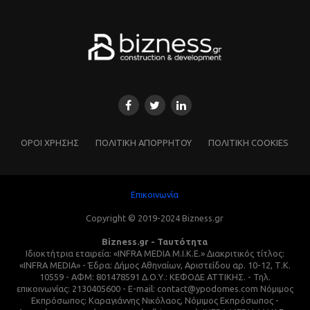
ΌΡΟΙ ΧΡΗΣΗΣ
ΠΟΛΙΤΙΚΗ ΑΠΟΡΡΗΤΟΥ
ΠΟΛΙΤΙΚΗ COOKIES
Επικοινωνία
Copyright © 2019-2024 Bizness.gr
Bizness.gr - Ταυτότητα
Ιδιοκτήτρια εταιρεία: «INFRA MEDIA M.I.K.E.» Διακριτικός τίτλος:
«INFRA MEDIA» - Έδρα: Δήμος Αθηναίων, Αριστείδου αρ. 10-12, Τ.Κ.
10559 - ΑΦΜ: 801478591 Δ.Ο.Υ.: ΚΕΦΟΔΕ ΑΤΤΙΚΗΣ. - Τηλ.
επικοινωνίας: 2130405600 - E-mail: contact@ypodomes.com Νόμιμος
Εκπρόσωπος: Καραγιάννης Νικόλαος, Νόμιμος Εκπρόσωπος -