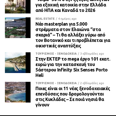
για εξοχική κατοικία στην Ελλάδα
από ΗΠΑ και Καναδά το 2026
REAL ESTATE
4 ημέρες ago
Νέο masterplan για 5.000
στρέμματα στον Ελαιώνα “στα
σκαριά” – Τι θα αλλάξει γύρω από
τον Βοτανικό και τι προβλέπεται για
οικιστικές αναπτύξεις
ΤΟΥΡΙΣΜΟΣ - ΞΕΝΟΔΟΧΕΙΑ
3 εβδομάδες ago
Στην ΕΚΤΕΡ το mega έργο 101 εκατ.
ευρώ για την κατασκευή του
5άστερου Infinity Six Senses Porto
Heli
ΤΟΥΡΙΣΜΟΣ - ΞΕΝΟΔΟΧΕΙΑ
2 εβδομάδες ago
Ποιες είναι οι 11 νέες ξενοδοχειακές
επενδύσεις που δρομολογούνται
στις Κυκλάδες – Σε ποιά νησιά θα
γίνουν