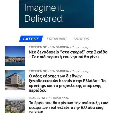
LATEST
TRENDING
VIDEOS
ΤΟΥΡΙΣΜΟΣ - ΞΕΝΟΔΟΧΕΙΑ
2 ημέρες ago
Νέο ξενοδοχείο “στα σκαριά” στη Σκιάθο
– Σε ποιά περιοχή του νησιού θα γίνει
ΤΟΥΡΙΣΜΟΣ - ΞΕΝΟΔΟΧΕΙΑ
2 ημέρες ago
Ο νέος χάρτης των διεθνών
ξενοδοχειακών brands στην Ελλάδα – Τα
openings και τα projects της επόμενης
περιόδου
REAL ESTATE
2 ημέρες ago
Τα έργα που θα κρίνουν την ανάπτυξη των
εταιρειών real estate στην Ελλάδα έως
το 2030