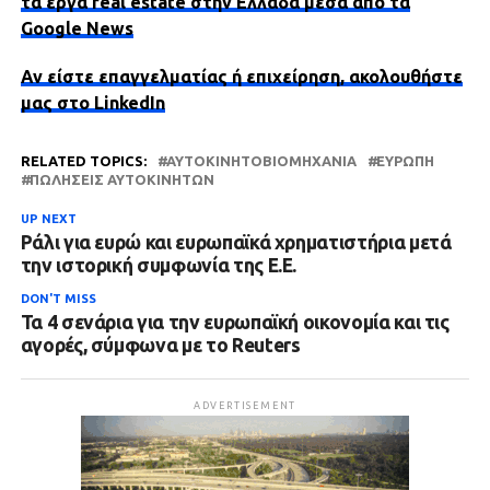
τα έργα real estate στην Ελλάδα μέσα από τα
Google News
Αν είστε επαγγελματίας ή επιχείρηση, ακολουθήστε
μας στο LinkedIn
RELATED TOPICS:
ΑΥΤΟΚΙΝΗΤΟΒΙΟΜΗΧΑΝΊΑ
ΕΥΡΏΠΗ
ΠΩΛΉΣΕΙΣ ΑΥΤΟΚΙΝΉΤΩΝ
UP NEXT
Ράλι για ευρώ και ευρωπαϊκά χρηματιστήρια μετά
την ιστορική συμφωνία της Ε.Ε.
DON'T MISS
Τα 4 σενάρια για την ευρωπαϊκή οικονομία και τις
αγορές, σύμφωνα με το Reuters
ADVERTISEMENT