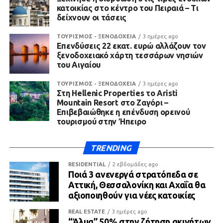
κατοικίας στο κέντρο του Πειραιά – Τι
δείχνουν οι τάσεις
ΤΟΥΡΙΣΜΟΣ - ΞΕΝΟΔΟΧΕΙΑ
3 ημέρες ago
Επενδύσεις 22 εκατ. ευρώ αλλάζουν τον
ξενοδοχειακό χάρτη τεσσάρων νησιών
του Αιγαίου
ΤΟΥΡΙΣΜΟΣ - ΞΕΝΟΔΟΧΕΙΑ
3 ημέρες ago
Στη Hellenic Properties το Aristi
Mountain Resort στο Ζαγόρι –
Επιβεβαιώθηκε η επένδυση ορεινού
τουρισμού στην Ήπειρο
TRENDING
RESIDENTIAL
2 εβδομάδες ago
Ποιά 3 ανενεργά στρατόπεδα σε
Αττική, Θεσσαλονίκη και Αχαΐα θα
αξιοποιηθούν για νέες κατοικίες
REAL ESTATE
3 ημέρες ago
“Άλμα” 50% στην ζήτηση ακινήτων