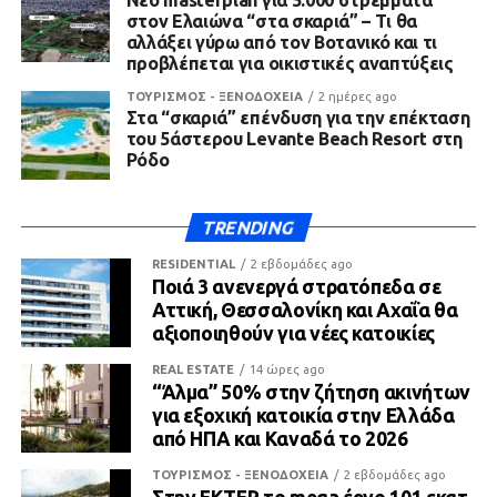
Νέο masterplan για 5.000 στρέμματα
στον Ελαιώνα “στα σκαριά” – Τι θα
αλλάξει γύρω από τον Βοτανικό και τι
προβλέπεται για οικιστικές αναπτύξεις
ΤΟΥΡΙΣΜΟΣ - ΞΕΝΟΔΟΧΕΙΑ
2 ημέρες ago
Στα “σκαριά” επένδυση για την επέκταση
του 5άστερου Levante Beach Resort στη
Ρόδο
TRENDING
RESIDENTIAL
2 εβδομάδες ago
Ποιά 3 ανενεργά στρατόπεδα σε
Αττική, Θεσσαλονίκη και Αχαΐα θα
αξιοποιηθούν για νέες κατοικίες
REAL ESTATE
14 ώρες ago
“Άλμα” 50% στην ζήτηση ακινήτων
για εξοχική κατοικία στην Ελλάδα
από ΗΠΑ και Καναδά το 2026
ΤΟΥΡΙΣΜΟΣ - ΞΕΝΟΔΟΧΕΙΑ
2 εβδομάδες ago