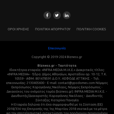
ΌΡΟΙ ΧΡΗΣΗΣ
ΠΟΛΙΤΙΚΗ ΑΠΟΡΡΗΤΟΥ
ΠΟΛΙΤΙΚΗ COOKIES
Επικοινωνία
Copyright © 2019-2024 Bizness.gr
Bizness.gr - Ταυτότητα
Ιδιοκτήτρια εταιρεία: «INFRA MEDIA M.I.K.E.» Διακριτικός τίτλος:
«INFRA MEDIA» - Έδρα: Δήμος Αθηναίων, Αριστείδου αρ. 10-12, Τ.Κ.
10559 - ΑΦΜ: 801478591 Δ.Ο.Υ.: ΚΕΦΟΔΕ ΑΤΤΙΚΗΣ. - Τηλ.
επικοινωνίας: 2130405600 - E-mail: contact@ypodomes.com Νόμιμος
Εκπρόσωπος: Καραγιάννης Νικόλαος, Νόμιμος Εκπρόσωπος -
Δικαιούχος του ονόματος τομέα (bizness.gr): INFRA MEDIA M.I.K.E. -
Διευθυντής/Διαχειριστής: Καραγιάννης Νικόλαος - Διευθυντής
Σύνταξης: Κατερίνα Παναγέα
Η Εταιρεία δηλώνει ότι έχει συμμορφωθεί με τη Σύσταση (ΕΕ)
2018/334 της Επιτροπής της 1ης Μαρτίου 2018 σχετικά με τα μέτρα
για την αποτελεσματική αντιμετώπιση του παράνομου περιεχομένου