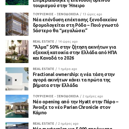
Επιβεβαιώθηκε η επένδυση ορεινού
τουρισμού στην Ήπειρο
ΤΟΥΡΙΣΜΟΣ - ΞΕΝΟΔΟΧΕΙΑ
13 ώρες ago
Νέα επένδυση επέκτασης ξενοδοχείου
δρομολογείται στη Ρόδο – Ποιό γνωστό
5άστερο θα “μεγαλώσει”
REAL ESTATE
14 ώρες ago
“Άλμα” 50% στην ζήτηση ακινήτων για
εξοχική κατοικία στην Ελλάδα από ΗΠΑ
και Καναδά το 2026
REAL ESTATE
1 ημέρα ago
Fractional ownership: η νέα τάση στην
αγορά ακινήτων κάνει τα πρώτα της
βήματα στην Ελλάδα
ΤΟΥΡΙΣΜΟΣ - ΞΕΝΟΔΟΧΕΙΑ
2 ημέρες ago
Νέο opening από την Hyatt στην Πάρο –
Άνοιξε το νέο Parian Chronicle στον
Κάμπο
REAL ESTATE
2 ημέρες ago