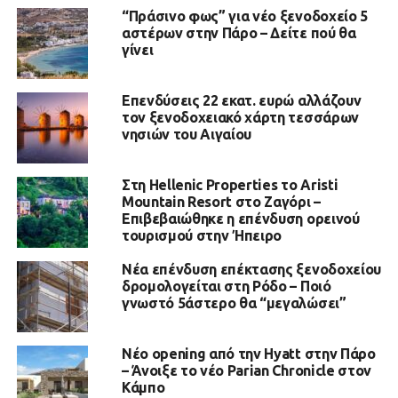
“Πράσινο φως” για νέο ξενοδοχείο 5
αστέρων στην Πάρο – Δείτε πού θα
γίνει
Επενδύσεις 22 εκατ. ευρώ αλλάζουν
τον ξενοδοχειακό χάρτη τεσσάρων
νησιών του Αιγαίου
Στη Hellenic Properties το Aristi
Mountain Resort στο Ζαγόρι –
Επιβεβαιώθηκε η επένδυση ορεινού
τουρισμού στην Ήπειρο
Νέα επένδυση επέκτασης ξενοδοχείου
δρομολογείται στη Ρόδο – Ποιό
γνωστό 5άστερο θα “μεγαλώσει”
Νέο opening από την Hyatt στην Πάρο
– Άνοιξε το νέο Parian Chronicle στον
Κάμπο