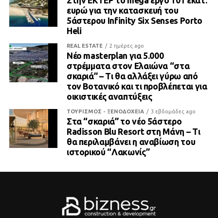
Στην ΕΚΤΕΡ το mega έργο 101 εκατ.
ευρώ για την κατασκευή του
5άστερου Infinity Six Senses Porto
Heli
REAL ESTATE
2 ημέρες ago
Νέο masterplan για 5.000
στρέμματα στον Ελαιώνα “στα
σκαριά” – Τι θα αλλάξει γύρω από
τον Βοτανικό και τι προβλέπεται για
οικιστικές αναπτύξεις
ΤΟΥΡΙΣΜΟΣ - ΞΕΝΟΔΟΧΕΙΑ
3 εβδομάδες ago
Στα “σκαριά” το νέο 5άστερο
Radisson Blu Resort στη Μάνη – Τι
θα περιλαμβάνει η αναβίωση του
ιστορικού “Λακωνίς”