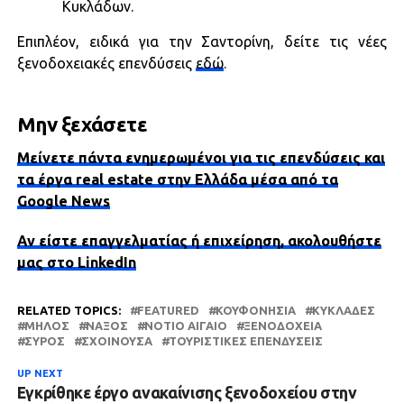
Κυκλάδων.
Επιπλέον, ειδικά για την Σαντορίνη, δείτε τις νέες
ξενοδοχειακές επενδύσεις
εδώ
.
Μην ξεχάσετε
Μείνετε πάντα ενημερωμένοι για τις επενδύσεις και
τα έργα real estate στην Ελλάδα μέσα από τα
Google News
Αν είστε επαγγελματίας ή επιχείρηση, ακολουθήστε
μας στο LinkedIn
RELATED TOPICS:
FEATURED
ΚΟΥΦΟΝΉΣΙΑ
ΚΥΚΛΆΔΕΣ
ΜΉΛΟΣ
ΝΆΞΟΣ
ΝΌΤΙΟ ΑΙΓΑΊΟ
ΞΕΝΟΔΟΧΕΊΑ
ΣΎΡΟΣ
ΣΧΟΙΝΟΎΣΑ
ΤΟΥΡΙΣΤΙΚΈΣ ΕΠΕΝΔΎΣΕΙΣ
UP NEXT
Εγκρίθηκε έργο ανακαίνισης ξενοδοχείου στην