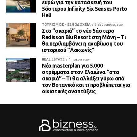
ευρώ για την κατασκευή του
5άστερου Infinity Six Senses Porto
Heli
ΤΟΥΡΙΣΜΟΣ - ΞΕΝΟΔΟΧΕΙΑ
3 εβδομάδες ago
Στα “σκαριά” το νέο 5άστερο
Radisson Blu Resort στη Μάνη – Τι
θα περιλαμβάνει η αναβίωση του
ιστορικού “Λακωνίς”
REAL ESTATE
1 ημέρα ago
Νέο masterplan για 5.000
στρέμματα στον Ελαιώνα “στα
σκαριά” – Τι θα αλλάξει γύρω από
τον Βοτανικό και τι προβλέπεται για
οικιστικές αναπτύξεις