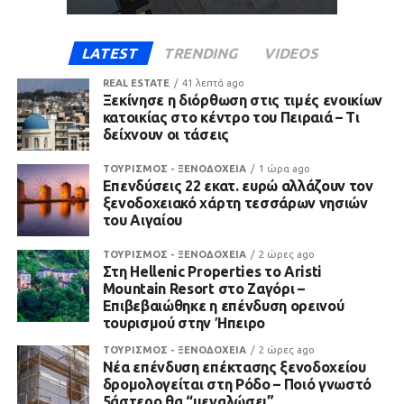
LATEST
TRENDING
VIDEOS
REAL ESTATE
41 λεπτά ago
Ξεκίνησε η διόρθωση στις τιμές ενοικίων
κατοικίας στο κέντρο του Πειραιά – Τι
δείχνουν οι τάσεις
ΤΟΥΡΙΣΜΟΣ - ΞΕΝΟΔΟΧΕΙΑ
1 ώρα ago
Επενδύσεις 22 εκατ. ευρώ αλλάζουν τον
ξενοδοχειακό χάρτη τεσσάρων νησιών
του Αιγαίου
ΤΟΥΡΙΣΜΟΣ - ΞΕΝΟΔΟΧΕΙΑ
2 ώρες ago
Στη Hellenic Properties το Aristi
Mountain Resort στο Ζαγόρι –
Επιβεβαιώθηκε η επένδυση ορεινού
τουρισμού στην Ήπειρο
ΤΟΥΡΙΣΜΟΣ - ΞΕΝΟΔΟΧΕΙΑ
2 ώρες ago
Νέα επένδυση επέκτασης ξενοδοχείου
δρομολογείται στη Ρόδο – Ποιό γνωστό
5άστερο θα “μεγαλώσει”