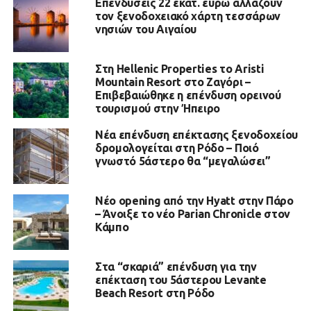
Επενδύσεις 22 εκατ. ευρώ αλλάζουν
τον ξενοδοχειακό χάρτη τεσσάρων
νησιών του Αιγαίου
Στη Hellenic Properties το Aristi
Mountain Resort στο Ζαγόρι –
Επιβεβαιώθηκε η επένδυση ορεινού
τουρισμού στην Ήπειρο
Νέα επένδυση επέκτασης ξενοδοχείου
δρομολογείται στη Ρόδο – Ποιό
γνωστό 5άστερο θα “μεγαλώσει”
Νέο opening από την Hyatt στην Πάρο
– Άνοιξε το νέο Parian Chronicle στον
Κάμπο
Στα “σκαριά” επένδυση για την
επέκταση του 5άστερου Levante
Beach Resort στη Ρόδο