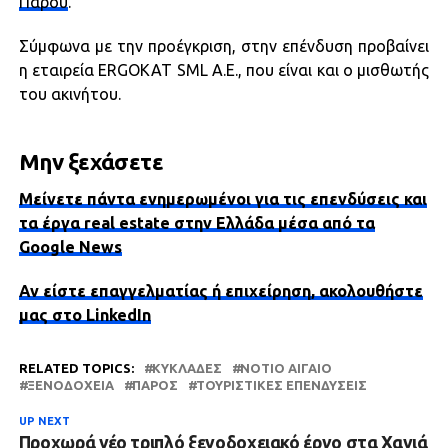
Πάρου
.
Σύμφωνα με την προέγκριση, στην επένδυση προβαίνει
η εταιρεία ERGOKAT SML A.E., που είναι και ο μισθωτής
του ακινήτου.
Μην ξεχάσετε
Μείνετε πάντα ενημερωμένοι για τις επενδύσεις και
τα έργα real estate στην Ελλάδα μέσα από τα
Google News
Αν είστε επαγγελματίας ή επιχείρηση, ακολουθήστε
μας στο LinkedIn
RELATED TOPICS:
ΚΥΚΛΆΔΕΣ
ΝΌΤΙΟ ΑΙΓΑΊΟ
ΞΕΝΟΔΟΧΕΊΑ
ΠΆΡΟΣ
ΤΟΥΡΙΣΤΙΚΈΣ ΕΠΕΝΔΎΣΕΙΣ
UP NEXT
Προχωρά νέο τριπλό ξενοδοχειακό έργο στα Χανιά