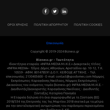
ΌΡΟΙ ΧΡΗΣΗΣ
ΠΟΛΙΤΙΚΗ ΑΠΟΡΡΗΤΟΥ
ΠΟΛΙΤΙΚΗ COOKIES
Επικοινωνία
Copyright © 2019-2024 Bizness.gr
Bizness.gr - Ταυτότητα
Ιδιοκτήτρια εταιρεία: «INFRA MEDIA M.I.K.E.» Διακριτικός τίτλος:
«INFRA MEDIA» - Έδρα: Δήμος Αθηναίων, Αριστείδου αρ. 10-12, Τ.Κ.
10559 - ΑΦΜ: 801478591 Δ.Ο.Υ.: ΚΕΦΟΔΕ ΑΤΤΙΚΗΣ. - Τηλ.
επικοινωνίας: 2130405600 - E-mail: contact@ypodomes.com Νόμιμος
Εκπρόσωπος: Καραγιάννης Νικόλαος, Νόμιμος Εκπρόσωπος -
Δικαιούχος του ονόματος τομέα (bizness.gr): INFRA MEDIA M.I.K.E. -
Διευθυντής/Διαχειριστής: Καραγιάννης Νικόλαος - Διευθυντής
Σύνταξης: Κατερίνα Παναγέα
Η Εταιρεία δηλώνει ότι έχει συμμορφωθεί με τη Σύσταση (ΕΕ)
2018/334 της Επιτροπής της 1ης Μαρτίου 2018 σχετικά με τα μέτρα
για την αποτελεσματική αντιμετώπιση του παράνομου περιεχομένου
στο διαδίκτυο (L 63).