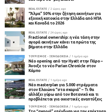
REAL ESTATE
2 ώρες ago
“Άλμα” 50% στην ζήτηση ακινήτων για
εξοχική κατοικία στην Ελλάδα από ΗΠΑ
και Καναδά το 2026
REAL ESTATE
24 ώρες ago
Fractional ownership: η νέα τάση στην
αγορά ακινήτων κάνει τα πρώτα της
βήματα στην Ελλάδα
ΤΟΥΡΙΣΜΟΣ - ΞΕΝΟΔΟΧΕΙΑ
1 ημέρα ago
Νέο opening από την Hyatt στην Πάρο –
Άνοιξε το νέο Parian Chronicle στον
Κάμπο
REAL ESTATE
1 ημέρα ago
Νέο masterplan για 5.000 στρέμματα
στον Ελαιώνα “στα σκαριά” – Τι θα
αλλάξει γύρω από τον Βοτανικό και τι
προβλέπεται για οικιστικές αναπτύξεις
ΤΟΥΡΙΣΜΟΣ - ΞΕΝΟΔΟΧΕΙΑ
1 ημέρα ago
Στα “σκαριά” επένδυση για την επέκταση