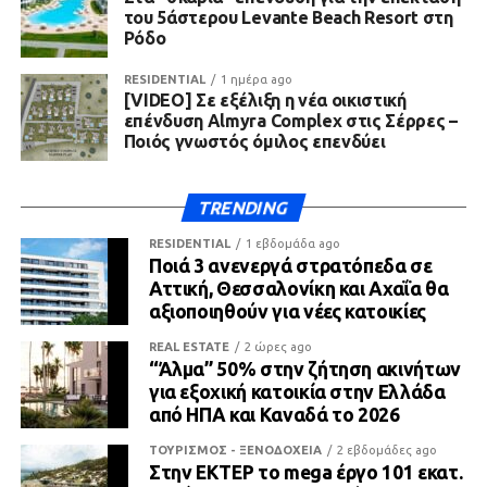
του 5άστερου Levante Beach Resort στη
Ρόδο
RESIDENTIAL
1 ημέρα ago
[VIDEO] Σε εξέλιξη η νέα οικιστική
επένδυση Almyra Complex στις Σέρρες –
Ποιός γνωστός όμιλος επενδύει
TRENDING
RESIDENTIAL
1 εβδομάδα ago
Ποιά 3 ανενεργά στρατόπεδα σε
Αττική, Θεσσαλονίκη και Αχαΐα θα
αξιοποιηθούν για νέες κατοικίες
REAL ESTATE
2 ώρες ago
“Άλμα” 50% στην ζήτηση ακινήτων
για εξοχική κατοικία στην Ελλάδα
από ΗΠΑ και Καναδά το 2026
ΤΟΥΡΙΣΜΟΣ - ΞΕΝΟΔΟΧΕΙΑ
2 εβδομάδες ago
Στην ΕΚΤΕΡ το mega έργο 101 εκατ.