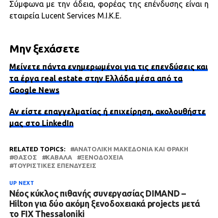
Σύμφωνα με την άδεια, φορέας της επένδυσης είναι η
εταιρεία Lucent Services Μ.Ι.Κ.Ε.
Μην ξεχάσετε
Μείνετε πάντα ενημερωμένοι για τις επενδύσεις και
τα έργα real estate στην Ελλάδα μέσα από τα
Google News
Αν είστε επαγγελματίας ή επιχείρηση, ακολουθήστε
μας στο LinkedIn
RELATED TOPICS:
ΑΝΑΤΟΛΙΚΉ ΜΑΚΕΔΟΝΊΑ ΚΑΙ ΘΡΆΚΗ
ΘΆΣΟΣ
ΚΑΒΆΛΑ
ΞΕΝΟΔΟΧΕΊΑ
ΤΟΥΡΙΣΤΙΚΈΣ ΕΠΕΝΔΎΣΕΙΣ
UP NEXT
Νέος κύκλος πιθανής συνεργασίας DIMAND –
Hilton για δύο ακόμη ξενοδοχειακά projects μετά
το FIX Thessaloniki