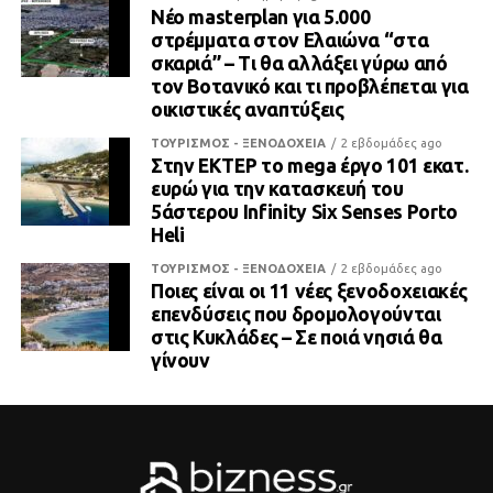
Νέο masterplan για 5.000
στρέμματα στον Ελαιώνα “στα
σκαριά” – Τι θα αλλάξει γύρω από
τον Βοτανικό και τι προβλέπεται για
οικιστικές αναπτύξεις
ΤΟΥΡΙΣΜΟΣ - ΞΕΝΟΔΟΧΕΙΑ
2 εβδομάδες ago
Στην ΕΚΤΕΡ το mega έργο 101 εκατ.
ευρώ για την κατασκευή του
5άστερου Infinity Six Senses Porto
Heli
ΤΟΥΡΙΣΜΟΣ - ΞΕΝΟΔΟΧΕΙΑ
2 εβδομάδες ago
Ποιες είναι οι 11 νέες ξενοδοχειακές
επενδύσεις που δρομολογούνται
στις Κυκλάδες – Σε ποιά νησιά θα
γίνουν