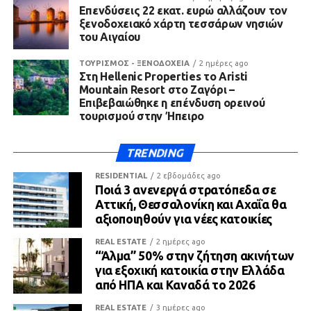
Επενδύσεις 22 εκατ. ευρώ αλλάζουν τον
ξενοδοχειακό χάρτη τεσσάρων νησιών
του Αιγαίου
ΤΟΥΡΙΣΜΟΣ - ΞΕΝΟΔΟΧΕΙΑ
2 ημέρες ago
Στη Hellenic Properties το Aristi
Mountain Resort στο Ζαγόρι –
Επιβεβαιώθηκε η επένδυση ορεινού
τουρισμού στην Ήπειρο
TRENDING
RESIDENTIAL
2 εβδομάδες ago
Ποιά 3 ανενεργά στρατόπεδα σε
Αττική, Θεσσαλονίκη και Αχαΐα θα
αξιοποιηθούν για νέες κατοικίες
REAL ESTATE
2 ημέρες ago
“Άλμα” 50% στην ζήτηση ακινήτων
για εξοχική κατοικία στην Ελλάδα
από ΗΠΑ και Καναδά το 2026
REAL ESTATE
3 ημέρες ago