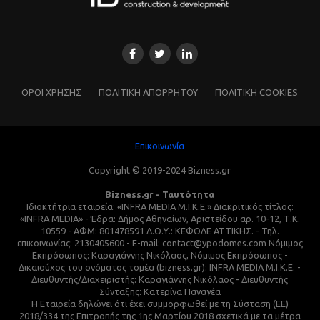
ΌΡΟΙ ΧΡΗΣΗΣ
ΠΟΛΙΤΙΚΗ ΑΠΟΡΡΗΤΟΥ
ΠΟΛΙΤΙΚΗ COOKIES
Επικοινωνία
Copyright © 2019-2024 Bizness.gr
Bizness.gr - Ταυτότητα
Ιδιοκτήτρια εταιρεία: «INFRA MEDIA M.I.K.E.» Διακριτικός τίτλος:
«INFRA MEDIA» - Έδρα: Δήμος Αθηναίων, Αριστείδου αρ. 10-12, Τ.Κ.
10559 - ΑΦΜ: 801478591 Δ.Ο.Υ.: ΚΕΦΟΔΕ ΑΤΤΙΚΗΣ. - Τηλ.
επικοινωνίας: 2130405600 - E-mail: contact@ypodomes.com Νόμιμος
Εκπρόσωπος: Καραγιάννης Νικόλαος, Νόμιμος Εκπρόσωπος -
Δικαιούχος του ονόματος τομέα (bizness.gr): INFRA MEDIA M.I.K.E. -
Διευθυντής/Διαχειριστής: Καραγιάννης Νικόλαος - Διευθυντής
Σύνταξης: Κατερίνα Παναγέα
Η Εταιρεία δηλώνει ότι έχει συμμορφωθεί με τη Σύσταση (ΕΕ)
2018/334 της Επιτροπής της 1ης Μαρτίου 2018 σχετικά με τα μέτρα