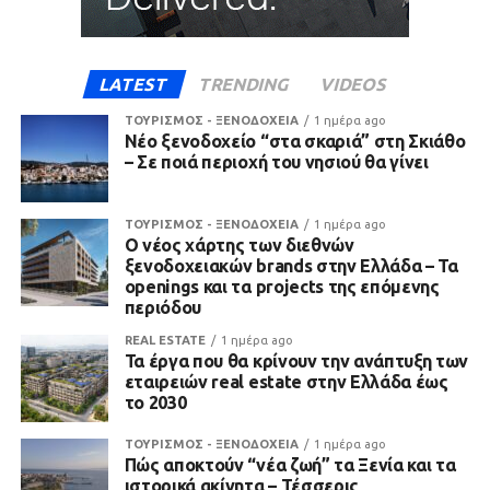
LATEST
TRENDING
VIDEOS
ΤΟΥΡΙΣΜΟΣ - ΞΕΝΟΔΟΧΕΙΑ
1 ημέρα ago
Νέο ξενοδοχείο “στα σκαριά” στη Σκιάθο
– Σε ποιά περιοχή του νησιού θα γίνει
ΤΟΥΡΙΣΜΟΣ - ΞΕΝΟΔΟΧΕΙΑ
1 ημέρα ago
Ο νέος χάρτης των διεθνών
ξενοδοχειακών brands στην Ελλάδα – Τα
openings και τα projects της επόμενης
περιόδου
REAL ESTATE
1 ημέρα ago
Τα έργα που θα κρίνουν την ανάπτυξη των
εταιρειών real estate στην Ελλάδα έως
το 2030
ΤΟΥΡΙΣΜΟΣ - ΞΕΝΟΔΟΧΕΙΑ
1 ημέρα ago
Πώς αποκτούν “νέα ζωή” τα Ξενία και τα
ιστορικά ακίνητα – Τέσσερις