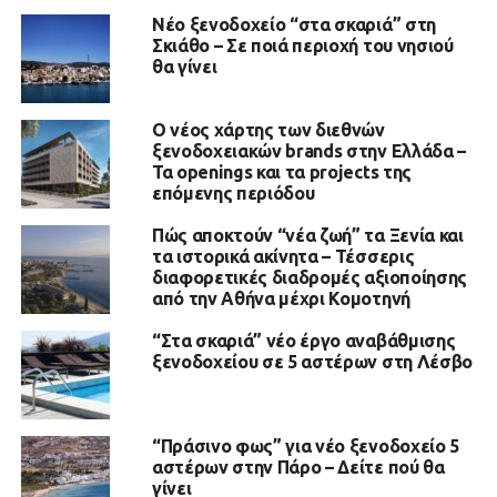
Νέο ξενοδοχείο “στα σκαριά” στη
Σκιάθο – Σε ποιά περιοχή του νησιού
θα γίνει
Ο νέος χάρτης των διεθνών
ξενοδοχειακών brands στην Ελλάδα –
Τα openings και τα projects της
επόμενης περιόδου
Πώς αποκτούν “νέα ζωή” τα Ξενία και
τα ιστορικά ακίνητα – Τέσσερις
διαφορετικές διαδρομές αξιοποίησης
από την Αθήνα μέχρι Κομοτηνή
“Στα σκαριά” νέο έργο αναβάθμισης
ξενοδοχείου σε 5 αστέρων στη Λέσβο
“Πράσινο φως” για νέο ξενοδοχείο 5
αστέρων στην Πάρο – Δείτε πού θα
γίνει