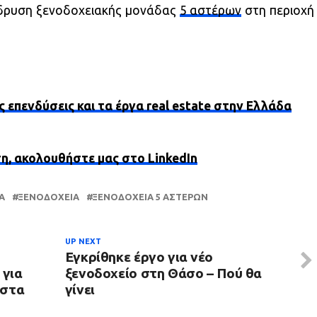
ίδρυση ξενοδοχειακής μονάδας
5 αστέρων
στη περιοχή
ς επενδύσεις και τα έργα real estate στην Ελλάδα
ση, ακολουθήστε μας στο LinkedIn
Α
ΞΕΝΟΔΟΧΕΊΑ
ΞΕΝΟΔΟΧΕΊΑ 5 ΑΣΤΈΡΩΝ
UP NEXT
Εγκρίθηκε έργο για νέο
 για
ξενοδοχείο στη Θάσο – Πού θα
 στα
γίνει