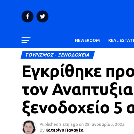
NEWSROOM
REAL ESTAT
ΤΟΥΡΙΣΜΟΣ - ΞΕΝΟΔΟΧΕΙΑ
Εγκρίθηκε πρ
τον Αναπτυξια
ξενοδοχείο 5
Published
2 έτη ago
on
28 Ιανουαρίου, 2025
By
Κατερίνα Παναγέα