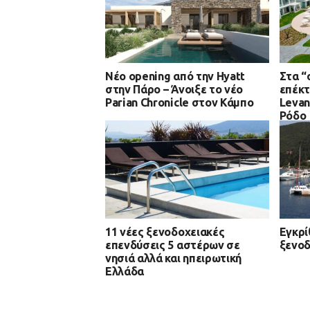
Νέο opening από την Hyatt
Στα “
στην Πάρο – Άνοιξε το νέο
επέκτ
Parian Chronicle στον Κάμπο
Levan
Ρόδο
11 νέες ξενοδοχειακές
Εγκρί
επενδύσεις 5 αστέρων σε
ξενοδ
νησιά αλλά και ηπειρωτική
Ελλάδα