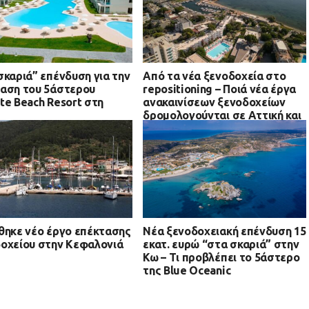
σκαριά” επένδυση για την
Από τα νέα ξενοδοχεία στο
αση του 5άστερου
repositioning – Ποιά νέα έργα
te Beach Resort στη
ανακαινίσεων ξενοδοχείων
δρομολογούνται σε Αττική και
νησιά
θηκε νέο έργο επέκτασης
Νέα ξενοδοχειακή επένδυση 15
οχείου στην Κεφαλονιά
εκατ. ευρώ “στα σκαριά” στην
Κω – Τι προβλέπει το 5άστερο
της Blue Oceanic