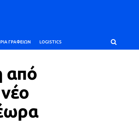
ΙΡΙΑ ΓΡΑΦΕΙΩΝ
LOGISTICS
η από
 νέο
τέωρα