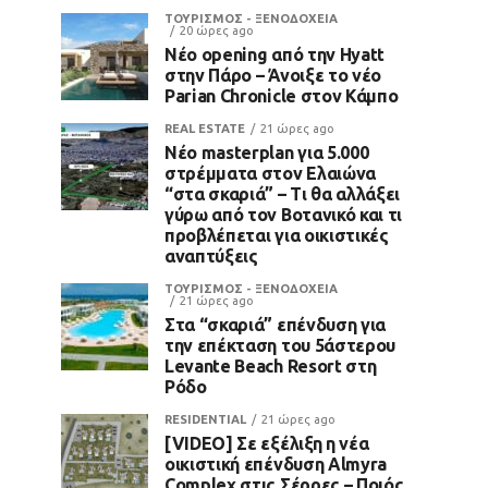
ΤΟΥΡΙΣΜΟΣ - ΞΕΝΟΔΟΧΕΙΑ
20 ώρες ago
Νέο opening από την Hyatt
στην Πάρο – Άνοιξε το νέο
Parian Chronicle στον Κάμπο
REAL ESTATE
21 ώρες ago
Νέο masterplan για 5.000
στρέμματα στον Ελαιώνα
“στα σκαριά” – Τι θα αλλάξει
γύρω από τον Βοτανικό και τι
προβλέπεται για οικιστικές
αναπτύξεις
ΤΟΥΡΙΣΜΟΣ - ΞΕΝΟΔΟΧΕΙΑ
21 ώρες ago
Στα “σκαριά” επένδυση για
την επέκταση του 5άστερου
Levante Beach Resort στη
Ρόδο
RESIDENTIAL
21 ώρες ago
[VIDEO] Σε εξέλιξη η νέα
οικιστική επένδυση Almyra
Complex στις Σέρρες – Ποιός