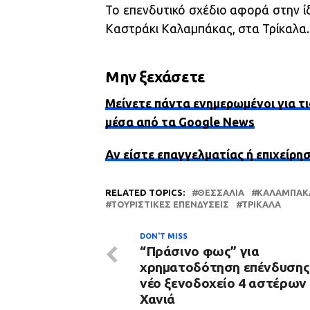
Το επενδυτικό σχέδιο αφορά στην 
Καστράκι Καλαμπάκας, στα Τρίκαλα.
Μην ξεχάσετε
Μείνετε πάντα ενημερωμένοι για τι
μέσα από τα Google News
Αν είστε επαγγελματίας ή επιχείρη
RELATED TOPICS:
ΘΕΣΣΑΛΙΑ
ΚΑΛΑΜΠΆΚ
ΤΟΥΡΙΣΤΙΚΈΣ ΕΠΕΝΔΎΣΕΙΣ
ΤΡΊΚΑΛΑ
DON'T MISS
“Πράσινο φως” για
χρηματοδότηση επένδυσης
νέο ξενοδοχείο 4 αστέρων
Χανιά