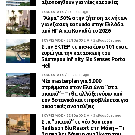
αξιοποιηθούν για νέες κατοικίες
REAL ESTATE
16 ώρες ago
“Άλμα” 50% στην ζήτηση ακινήτων
για εξοχική κατοικία στην Ελλάδα
από ΗΠΑ και Καναδά το 2026
ΤΟΥΡΙΣΜΟΣ - ΞΕΝΟΔΟΧΕΙΑ
2 εβδομάδες ago
Στην ΕΚΤΕΡ το mega έργο 101 εκατ.
ευρώ για την κατασκευή του
5άστερου Infinity Six Senses Porto
Heli
REAL ESTATE
2 ημέρες ago
Νέο masterplan για 5.000
στρέμματα στον Ελαιώνα “στα
σκαριά” – Τι θα αλλάξει γύρω από
τον Βοτανικό και τι προβλέπεται για
οικιστικές αναπτύξεις
ΤΟΥΡΙΣΜΟΣ - ΞΕΝΟΔΟΧΕΙΑ
3 εβδομάδες ago
Στα “σκαριά” το νέο 5άστερο
Radisson Blu Resort στη Μάνη – Τι
θα περιλαμβάνει η αναβίωση του