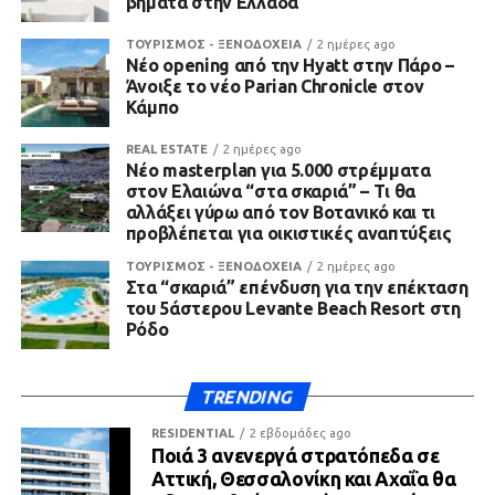
βήματα στην Ελλάδα
ΤΟΥΡΙΣΜΟΣ - ΞΕΝΟΔΟΧΕΙΑ
2 ημέρες ago
Νέο opening από την Hyatt στην Πάρο –
Άνοιξε το νέο Parian Chronicle στον
Κάμπο
REAL ESTATE
2 ημέρες ago
Νέο masterplan για 5.000 στρέμματα
στον Ελαιώνα “στα σκαριά” – Τι θα
αλλάξει γύρω από τον Βοτανικό και τι
προβλέπεται για οικιστικές αναπτύξεις
ΤΟΥΡΙΣΜΟΣ - ΞΕΝΟΔΟΧΕΙΑ
2 ημέρες ago
Στα “σκαριά” επένδυση για την επέκταση
του 5άστερου Levante Beach Resort στη
Ρόδο
TRENDING
RESIDENTIAL
2 εβδομάδες ago
Ποιά 3 ανενεργά στρατόπεδα σε
Αττική, Θεσσαλονίκη και Αχαΐα θα