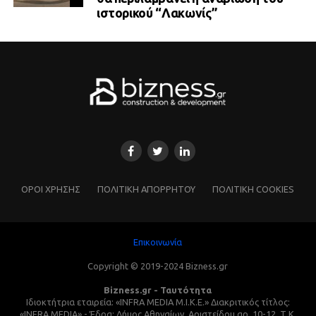
ιστορικού “Λακωνίς”
ΌΡΟΙ ΧΡΗΣΗΣ
ΠΟΛΙΤΙΚΗ ΑΠΟΡΡΗΤΟΥ
ΠΟΛΙΤΙΚΗ COOKIES
Επικοινωνία
Copyright © 2019-2024 Bizness.gr
Bizness.gr - Ταυτότητα
Ιδιοκτήτρια εταιρεία: «INFRA MEDIA M.I.K.E.» Διακριτικός τίτλος:
«INFRA MEDIA» - Έδρα: Δήμος Αθηναίων, Αριστείδου αρ. 10-12, Τ.Κ.