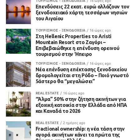
ΤΟΥΡΙΣΜΟΣ - ΞΕΝΟΔΟΧΕΙΑ
16 ώρες ago
Επενδύσεις 22 εκατ. ευρώ αλλάζουν τον
ξενοδοχειακό χάρτη τεσσάρων νησιών
του Αιγαίου
ΤΟΥΡΙΣΜΟΣ - ΞΕΝΟΔΟΧΕΙΑ
16 ώρες ago
Στη Hellenic Properties το Aristi
Mountain Resort στο Ζαγόρι –
Επιβεβαιώθηκε η επένδυση ορεινού
τουρισμού στην Ήπειρο
ΤΟΥΡΙΣΜΟΣ - ΞΕΝΟΔΟΧΕΙΑ
16 ώρες ago
Νέα επένδυση επέκτασης ξενοδοχείου
δρομολογείται στη Ρόδο – Ποιό γνωστό
5άστερο θα “μεγαλώσει”
REAL ESTATE
16 ώρες ago
“Άλμα” 50% στην ζήτηση ακινήτων για
εξοχική κατοικία στην Ελλάδα από ΗΠΑ
και Καναδά το 2026
REAL ESTATE
2 ημέρες ago
Fractional ownership: η νέα τάση στην
αγορά ακινήτων κάνει τα πρώτα της