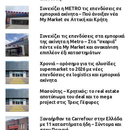
Συνεχίζει η METRO τις επενδύσεις σε
εμπορικά ακίνητα – Πού άνοιξαν νέα
My Market σε Αττική και Κρήτη
Συνεχίζει τις επενδύσεις στα εμπορικά
της ακίνητα η Metro – Στα “σκαριά”
πέντε νέα My Market και ανακαίνιση
επιπλέον έξι καταστημάτων
Χρονιά – ορόσημο για τις αλυσίδες
supermarket το 2026 με νέες
επενδύσεις σε logistics και εμπορικά
ακίνητα
Μασούτης – Κρητικός: το real estate
αποτύπωμα του deal και το mega
project στις Τρεις Γέφυρες
Ξαναήρθαν τα Carrefour στην Ελλάδα
με 11 καταστήματα ήδη – Σύντομα και
στον Πειραιά