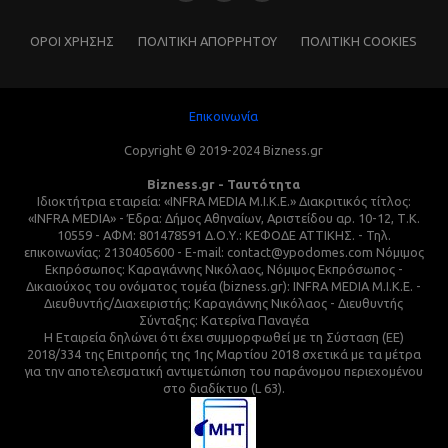
ΌΡΟΙ ΧΡΗΣΗΣ
ΠΟΛΙΤΙΚΗ ΑΠΟΡΡΗΤΟΥ
ΠΟΛΙΤΙΚΗ COOKIES
Επικοινωνία
Copyright © 2019-2024 Bizness.gr
Bizness.gr - Ταυτότητα
Ιδιοκτήτρια εταιρεία: «INFRA MEDIA M.I.K.E.» Διακριτικός τίτλος:
«INFRA MEDIA» - Έδρα: Δήμος Αθηναίων, Αριστείδου αρ. 10-12, Τ.Κ.
10559 - ΑΦΜ: 801478591 Δ.Ο.Υ.: ΚΕΦΟΔΕ ΑΤΤΙΚΗΣ. - Τηλ.
επικοινωνίας: 2130405600 - E-mail: contact@ypodomes.com Νόμιμος
Εκπρόσωπος: Καραγιάννης Νικόλαος, Νόμιμος Εκπρόσωπος -
Δικαιούχος του ονόματος τομέα (bizness.gr): INFRA MEDIA M.I.K.E. -
Διευθυντής/Διαχειριστής: Καραγιάννης Νικόλαος - Διευθυντής
Σύνταξης: Κατερίνα Παναγέα
Η Εταιρεία δηλώνει ότι έχει συμμορφωθεί με τη Σύσταση (ΕΕ)
2018/334 της Επιτροπής της 1ης Μαρτίου 2018 σχετικά με τα μέτρα
για την αποτελεσματική αντιμετώπιση του παράνομου περιεχομένου
στο διαδίκτυο (L 63).