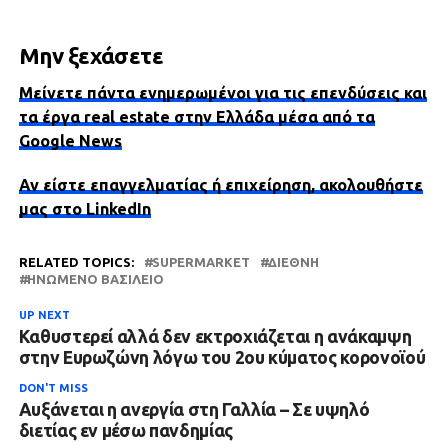
Μην ξεχάσετε
Μείνετε πάντα ενημερωμένοι για τις επενδύσεις και
τα έργα real estate στην Ελλάδα μέσα από τα
Google News
Αν είστε επαγγελματίας ή επιχείρηση, ακολουθήστε
μας στο LinkedIn
RELATED TOPICS:
SUPERMARKET
ΔΙΕΘΝΉ
ΗΝΩΜΈΝΟ ΒΑΣΊΛΕΙΟ
UP NEXT
Καθυστερεί αλλά δεν εκτροχιάζεται η ανάκαμψη
στην Ευρωζώνη λόγω του 2ου κύματος κορονοϊού
DON'T MISS
Αυξάνεται η ανεργία στη Γαλλία – Σε υψηλό
διετίας εν μέσω πανδημίας