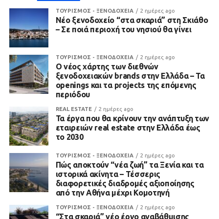
ΤΟΥΡΙΣΜΟΣ - ΞΕΝΟΔΟΧΕΙΑ
2 ημέρες ago
Νέο ξενοδοχείο “στα σκαριά” στη Σκιάθο
– Σε ποιά περιοχή του νησιού θα γίνει
ΤΟΥΡΙΣΜΟΣ - ΞΕΝΟΔΟΧΕΙΑ
2 ημέρες ago
Ο νέος χάρτης των διεθνών
ξενοδοχειακών brands στην Ελλάδα – Τα
openings και τα projects της επόμενης
περιόδου
REAL ESTATE
2 ημέρες ago
Τα έργα που θα κρίνουν την ανάπτυξη των
εταιρειών real estate στην Ελλάδα έως
το 2030
ΤΟΥΡΙΣΜΟΣ - ΞΕΝΟΔΟΧΕΙΑ
2 ημέρες ago
Πώς αποκτούν “νέα ζωή” τα Ξενία και τα
ιστορικά ακίνητα – Τέσσερις
διαφορετικές διαδρομές αξιοποίησης
από την Αθήνα μέχρι Κομοτηνή
ΤΟΥΡΙΣΜΟΣ - ΞΕΝΟΔΟΧΕΙΑ
2 ημέρες ago
“Στα σκαριά” νέο έργο αναβάθμισης