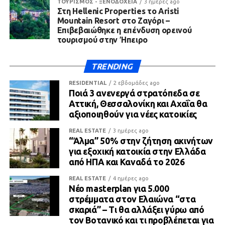
ΤΟΥΡΙΣΜΟΣ - ΞΕΝΟΔΟΧΕΙΑ
3 ημέρες ago
Στη Hellenic Properties το Aristi
Mountain Resort στο Ζαγόρι –
Επιβεβαιώθηκε η επένδυση ορεινού
τουρισμού στην Ήπειρο
TRENDING
RESIDENTIAL
2 εβδομάδες ago
Ποιά 3 ανενεργά στρατόπεδα σε
Αττική, Θεσσαλονίκη και Αχαΐα θα
αξιοποιηθούν για νέες κατοικίες
REAL ESTATE
3 ημέρες ago
“Άλμα” 50% στην ζήτηση ακινήτων
για εξοχική κατοικία στην Ελλάδα
από ΗΠΑ και Καναδά το 2026
REAL ESTATE
4 ημέρες ago
Νέο masterplan για 5.000
στρέμματα στον Ελαιώνα “στα
σκαριά” – Τι θα αλλάξει γύρω από
τον Βοτανικό και τι προβλέπεται για