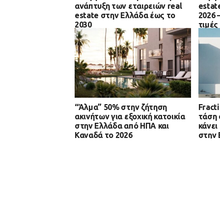
ανάπτυξη των εταιρειών real
estat
estate στην Ελλάδα έως το
2026 
2030
τιμές
κατοι
“Άλμα” 50% στην ζήτηση
Fract
ακινήτων για εξοχική κατοικία
τάση 
στην Ελλάδα από ΗΠΑ και
κάνει
Καναδά το 2026
στην 