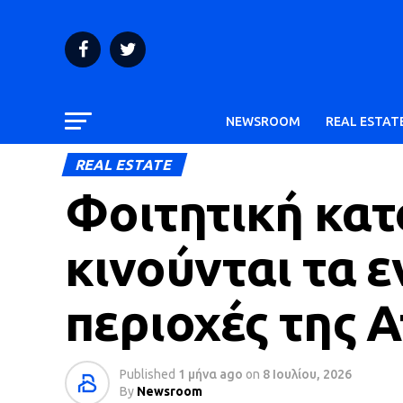
NEWSROOM
REAL ESTAT
REAL ESTATE
Φοιτητική κατ
κινούνται τα ε
περιοχές της Α
Published
1 μήνα ago
on
8 Ιουλίου, 2026
By
Newsroom