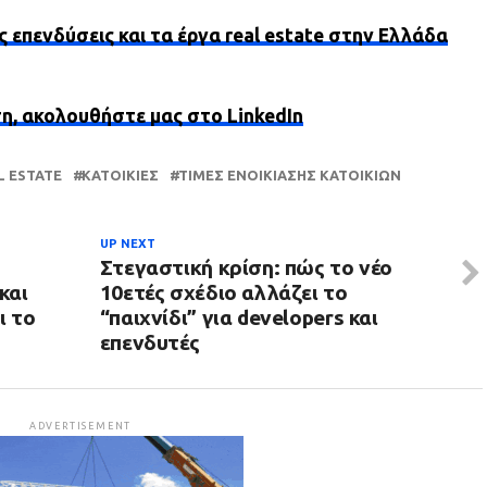
ς επενδύσεις και τα έργα real estate στην Ελλάδα
ση, ακολουθήστε μας στο LinkedIn
L ESTATE
ΚΑΤΟΙΚΊΕΣ
ΤΙΜΈΣ ΕΝΟΙΚΊΑΣΗΣ ΚΑΤΟΙΚΙΏΝ
UP NEXT
Στεγαστική κρίση: πώς το νέο
και
10ετές σχέδιο αλλάζει το
ι το
“παιχνίδι” για developers και
επενδυτές
ADVERTISEMENT