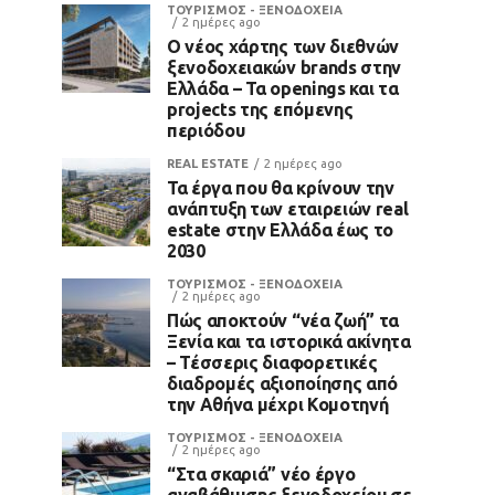
ΤΟΥΡΙΣΜΟΣ - ΞΕΝΟΔΟΧΕΙΑ
2 ημέρες ago
Ο νέος χάρτης των διεθνών
ξενοδοχειακών brands στην
Ελλάδα – Τα openings και τα
projects της επόμενης
περιόδου
REAL ESTATE
2 ημέρες ago
Τα έργα που θα κρίνουν την
ανάπτυξη των εταιρειών real
estate στην Ελλάδα έως το
2030
ΤΟΥΡΙΣΜΟΣ - ΞΕΝΟΔΟΧΕΙΑ
2 ημέρες ago
Πώς αποκτούν “νέα ζωή” τα
Ξενία και τα ιστορικά ακίνητα
– Τέσσερις διαφορετικές
διαδρομές αξιοποίησης από
την Αθήνα μέχρι Κομοτηνή
ΤΟΥΡΙΣΜΟΣ - ΞΕΝΟΔΟΧΕΙΑ
2 ημέρες ago
“Στα σκαριά” νέο έργο
αναβάθμισης ξενοδοχείου σε