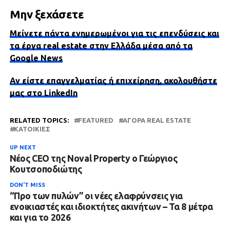
Μην ξεχάσετε
Μείνετε πάντα ενημερωμένοι για τις επενδύσεις και
τα έργα real estate στην Ελλάδα μέσα από τα
Google News
Αν είστε επαγγελματίας ή επιχείρηση, ακολουθήστε
μας στο LinkedIn
RELATED TOPICS:
FEATURED
ΑΓΟΡΆ REAL ESTATE
ΚΑΤΟΙΚΊΕΣ
UP NEXT
Νέος CEO της Noval Property ο Γεώργιος
Κουτσοποδιώτης
DON'T MISS
“Προ των πυλών” οι νέες ελαφρύνσεις για
ενοικιαστές και ιδιοκτήτες ακινήτων – Τα 8 μέτρα
και για το 2026