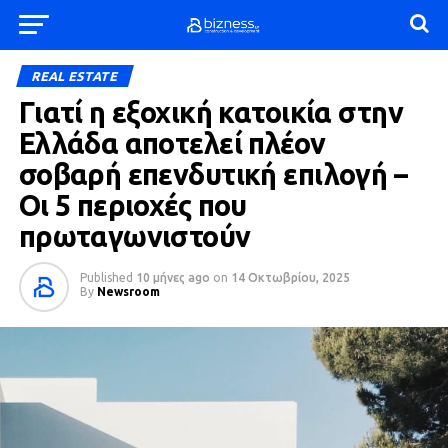
REAL ESTATE
Γιατί η εξοχική κατοικία στην
Ελλάδα αποτελεί πλέον
σοβαρή επενδυτική επιλογή –
Οι 5 περιοχές που
πρωταγωνιστούν
Published
10 μήνες ago
on
14 Οκτωβρίου, 2025
By
Newsroom