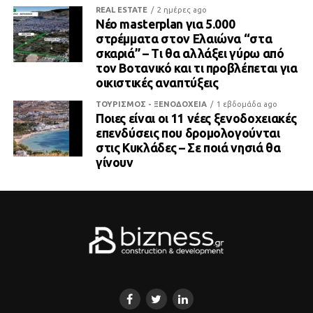
REAL ESTATE
2 ημέρες ago
Νέο masterplan για 5.000
στρέμματα στον Ελαιώνα “στα
σκαριά” – Τι θα αλλάξει γύρω από
τον Βοτανικό και τι προβλέπεται για
οικιστικές αναπτύξεις
ΤΟΥΡΙΣΜΟΣ - ΞΕΝΟΔΟΧΕΙΑ
1 εβδομάδα ago
Ποιες είναι οι 11 νέες ξενοδοχειακές
επενδύσεις που δρομολογούνται
στις Κυκλάδες – Σε ποιά νησιά θα
γίνουν