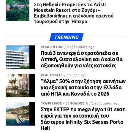
Στη Hellenic Properties το Aristi
Mountain Resort στο Ζαγόρι –
Επιβεβαιώθηκε η επένδυση ορεινού
τουρισμού στην Ήπειρο
TRENDING
RESIDENTIAL
2 εβδομάδες ago
Ποιά 3 ανενεργά στρατόπεδα σε
Αττική, Θεσσαλονίκη και Αχαΐα θα
αξιοποιηθούν για νέες κατοικίες
REAL ESTATE
1 ημέρα ago
“Άλμα” 50% στην ζήτηση ακινήτων
για εξοχική κατοικία στην Ελλάδα
από ΗΠΑ και Καναδά το 2026
ΤΟΥΡΙΣΜΟΣ - ΞΕΝΟΔΟΧΕΙΑ
2 εβδομάδες ago
Στην ΕΚΤΕΡ το mega έργο 101 εκατ.
ευρώ για την κατασκευή του
5άστερου Infinity Six Senses Porto
Heli