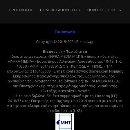
ΌΡΟΙ ΧΡΗΣΗΣ
ΠΟΛΙΤΙΚΗ ΑΠΟΡΡΗΤΟΥ
ΠΟΛΙΤΙΚΗ COOKIES
Επικοινωνία
Copyright © 2019-2024 Bizness.gr
Bizness.gr - Ταυτότητα
Ιδιοκτήτρια εταιρεία: «INFRA MEDIA M.I.K.E.» Διακριτικός τίτλος:
«INFRA MEDIA» - Έδρα: Δήμος Αθηναίων, Αριστείδου αρ. 10-12, Τ.Κ.
10559 - ΑΦΜ: 801478591 Δ.Ο.Υ.: ΚΕΦΟΔΕ ΑΤΤΙΚΗΣ. - Τηλ.
επικοινωνίας: 2130405600 - E-mail: contact@ypodomes.com Νόμιμος
Εκπρόσωπος: Καραγιάννης Νικόλαος, Νόμιμος Εκπρόσωπος -
Δικαιούχος του ονόματος τομέα (bizness.gr): INFRA MEDIA M.I.K.E. -
Διευθυντής/Διαχειριστής: Καραγιάννης Νικόλαος - Διευθυντής
Σύνταξης: Κατερίνα Παναγέα
Η Εταιρεία δηλώνει ότι έχει συμμορφωθεί με τη Σύσταση (ΕΕ)
2018/334 της Επιτροπής της 1ης Μαρτίου 2018 σχετικά με τα μέτρα
για την αποτελεσματική αντιμετώπιση του παράνομου περιεχομένου
στο διαδίκτυο (L 63).