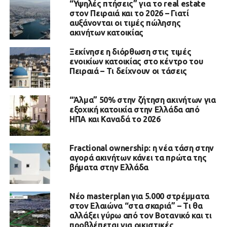
“Υψηλές πτήσεις” για το real estate
στον Πειραιά και το 2026 – Γιατί
αυξάνονται οι τιμές πώλησης
ακινήτων κατοικίας
Ξεκίνησε η διόρθωση στις τιμές
ενοικίων κατοικίας στο κέντρο του
Πειραιά – Τι δείχνουν οι τάσεις
“Άλμα” 50% στην ζήτηση ακινήτων για
εξοχική κατοικία στην Ελλάδα από
ΗΠΑ και Καναδά το 2026
Fractional ownership: η νέα τάση στην
αγορά ακινήτων κάνει τα πρώτα της
βήματα στην Ελλάδα
Νέο masterplan για 5.000 στρέμματα
στον Ελαιώνα “στα σκαριά” – Τι θα
αλλάξει γύρω από τον Βοτανικό και τι
προβλέπεται για οικιστικές