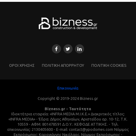
ΌΡΟΙ ΧΡΗΣΗΣ
ΠΟΛΙΤΙΚΗ ΑΠΟΡΡΗΤΟΥ
ΠΟΛΙΤΙΚΗ COOKIES
Επικοινωνία
Copyright © 2019-2024 Bizness.gr
Bizness.gr - Ταυτότητα
Ιδιοκτήτρια εταιρεία: «INFRA MEDIA M.I.K.E.» Διακριτικός τίτλος:
«INFRA MEDIA» - Έδρα: Δήμος Αθηναίων, Αριστείδου αρ. 10-12, Τ.Κ.
10559 - ΑΦΜ: 801478591 Δ.Ο.Υ.: ΚΕΦΟΔΕ ΑΤΤΙΚΗΣ. - Τηλ.
επικοινωνίας: 2130405600 - E-mail: contact@ypodomes.com Νόμιμος
Εκπρόσωπος: Καραγιάννης Νικόλαος, Νόμιμος Εκπρόσωπος -