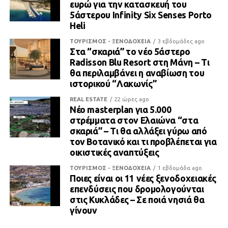
ευρώ για την κατασκευή του
5άστερου Infinity Six Senses Porto
Heli
ΤΟΥΡΙΣΜΟΣ - ΞΕΝΟΔΟΧΕΙΑ
3 εβδομάδες ago
Στα “σκαριά” το νέο 5άστερο
Radisson Blu Resort στη Μάνη – Τι
θα περιλαμβάνει η αναβίωση του
ιστορικού “Λακωνίς”
REAL ESTATE
22 ώρες ago
Νέο masterplan για 5.000
στρέμματα στον Ελαιώνα “στα
σκαριά” – Τι θα αλλάξει γύρω από
τον Βοτανικό και τι προβλέπεται για
οικιστικές αναπτύξεις
ΤΟΥΡΙΣΜΟΣ - ΞΕΝΟΔΟΧΕΙΑ
1 εβδομάδα ago
Ποιες είναι οι 11 νέες ξενοδοχειακές
επενδύσεις που δρομολογούνται
στις Κυκλάδες – Σε ποιά νησιά θα
γίνουν