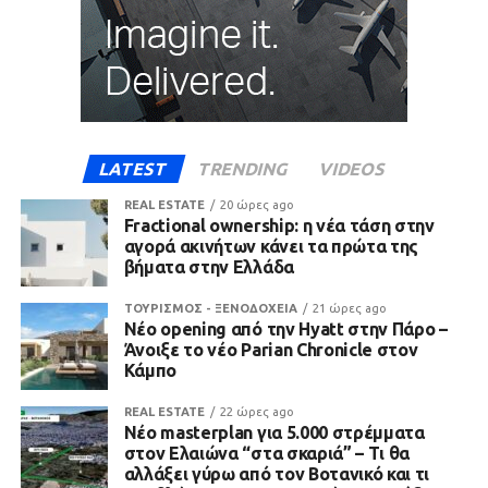
LATEST
TRENDING
VIDEOS
REAL ESTATE
20 ώρες ago
Fractional ownership: η νέα τάση στην
αγορά ακινήτων κάνει τα πρώτα της
βήματα στην Ελλάδα
ΤΟΥΡΙΣΜΟΣ - ΞΕΝΟΔΟΧΕΙΑ
21 ώρες ago
Νέο opening από την Hyatt στην Πάρο –
Άνοιξε το νέο Parian Chronicle στον
Κάμπο
REAL ESTATE
22 ώρες ago
Νέο masterplan για 5.000 στρέμματα
στον Ελαιώνα “στα σκαριά” – Τι θα
αλλάξει γύρω από τον Βοτανικό και τι