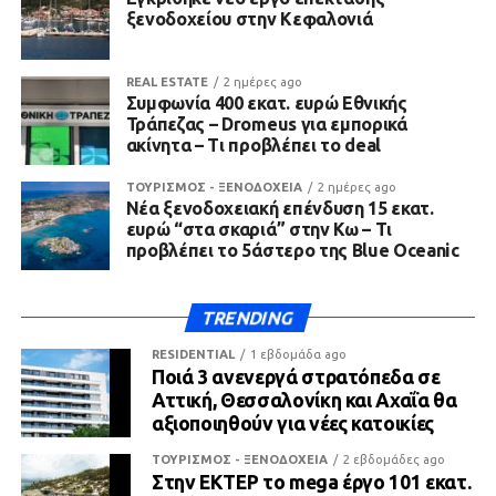
ξενοδοχείου στην Κεφαλονιά
REAL ESTATE
2 ημέρες ago
Συμφωνία 400 εκατ. ευρώ Εθνικής
Τράπεζας – Dromeus για εμπορικά
ακίνητα – Τι προβλέπει το deal
ΤΟΥΡΙΣΜΟΣ - ΞΕΝΟΔΟΧΕΙΑ
2 ημέρες ago
Νέα ξενοδοχειακή επένδυση 15 εκατ.
ευρώ “στα σκαριά” στην Κω – Τι
προβλέπει το 5άστερο της Blue Oceanic
TRENDING
RESIDENTIAL
1 εβδομάδα ago
Ποιά 3 ανενεργά στρατόπεδα σε
Αττική, Θεσσαλονίκη και Αχαΐα θα
αξιοποιηθούν για νέες κατοικίες
ΤΟΥΡΙΣΜΟΣ - ΞΕΝΟΔΟΧΕΙΑ
2 εβδομάδες ago
Στην ΕΚΤΕΡ το mega έργο 101 εκατ.