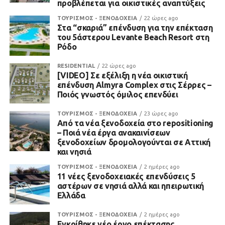
προβλέπεται για οικιστικές αναπτύξεις
ΤΟΥΡΙΣΜΟΣ - ΞΕΝΟΔΟΧΕΙΑ
22 ώρες ago
Στα “σκαριά” επένδυση για την επέκταση
του 5άστερου Levante Beach Resort στη
Ρόδο
RESIDENTIAL
22 ώρες ago
[VIDEO] Σε εξέλιξη η νέα οικιστική
επένδυση Almyra Complex στις Σέρρες –
Ποιός γνωστός όμιλος επενδύει
ΤΟΥΡΙΣΜΟΣ - ΞΕΝΟΔΟΧΕΙΑ
23 ώρες ago
Από τα νέα ξενοδοχεία στο repositioning
– Ποιά νέα έργα ανακαινίσεων
ξενοδοχείων δρομολογούνται σε Αττική
και νησιά
ΤΟΥΡΙΣΜΟΣ - ΞΕΝΟΔΟΧΕΙΑ
2 ημέρες ago
11 νέες ξενοδοχειακές επενδύσεις 5
αστέρων σε νησιά αλλά και ηπειρωτική
Ελλάδα
ΤΟΥΡΙΣΜΟΣ - ΞΕΝΟΔΟΧΕΙΑ
2 ημέρες ago
Εγκρίθηκε νέο έργο επέκτασης