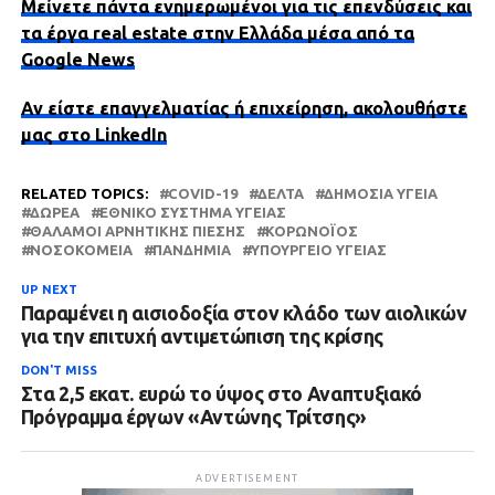
Μείνετε πάντα ενημερωμένοι για τις επενδύσεις και
τα έργα real estate στην Ελλάδα μέσα από τα
Google News
Αν είστε επαγγελματίας ή επιχείρηση, ακολουθήστε
μας στο LinkedIn
RELATED TOPICS:
COVID-19
ΔΕΛΤΑ
ΔΗΜΌΣΙΑ ΥΓΕΊΑ
ΔΩΡΕΆ
ΕΘΝΙΚΌ ΣΎΣΤΗΜΑ ΥΓΕΊΑΣ
ΘΆΛΑΜΟΙ ΑΡΝΗΤΙΚΉΣ ΠΊΕΣΗΣ
ΚΟΡΩΝΟΪΌΣ
ΝΟΣΟΚΟΜΕΊΑ
ΠΑΝΔΗΜΊΑ
ΥΠΟΥΡΓΕΊΟ ΥΓΕΊΑΣ
UP NEXT
Παραμένει η αισιοδοξία στον κλάδο των αιολικών
για την επιτυχή αντιμετώπιση της κρίσης
DON'T MISS
Στα 2,5 εκατ. ευρώ το ύψος στο Αναπτυξιακό
Πρόγραμμα έργων «Αντώνης Τρίτσης»
ADVERTISEMENT