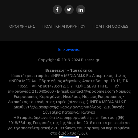
ΌΡΟΙ ΧΡΗΣΗΣ
ΠΟΛΙΤΙΚΗ ΑΠΟΡΡΗΤΟΥ
ΠΟΛΙΤΙΚΗ COOKIES
Επικοινωνία
Copyright © 2019-2024 Bizness.gr
Bizness.gr - Ταυτότητα
Ιδιοκτήτρια εταιρεία: «INFRA MEDIA M.I.K.E.» Διακριτικός τίτλος:
«INFRA MEDIA» - Έδρα: Δήμος Αθηναίων, Αριστείδου αρ. 10-12, Τ.Κ.
10559 - ΑΦΜ: 801478591 Δ.Ο.Υ.: ΚΕΦΟΔΕ ΑΤΤΙΚΗΣ. - Τηλ.
επικοινωνίας: 2130405600 - E-mail: contact@ypodomes.com Νόμιμος
Εκπρόσωπος: Καραγιάννης Νικόλαος, Νόμιμος Εκπρόσωπος -
Δικαιούχος του ονόματος τομέα (bizness.gr): INFRA MEDIA M.I.K.E. -
Διευθυντής/Διαχειριστής: Καραγιάννης Νικόλαος - Διευθυντής
Σύνταξης: Κατερίνα Παναγέα
Η Εταιρεία δηλώνει ότι έχει συμμορφωθεί με τη Σύσταση (ΕΕ)
2018/334 της Επιτροπής της 1ης Μαρτίου 2018 σχετικά με τα μέτρα
για την αποτελεσματική αντιμετώπιση του παράνομου περιεχομένου
στο διαδίκτυο (L 63).