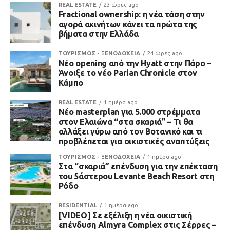
REAL ESTATE
23 ώρες ago
Fractional ownership: η νέα τάση στην
αγορά ακινήτων κάνει τα πρώτα της
βήματα στην Ελλάδα
ΤΟΥΡΙΣΜΟΣ - ΞΕΝΟΔΟΧΕΙΑ
24 ώρες ago
Νέο opening από την Hyatt στην Πάρο –
Άνοιξε το νέο Parian Chronicle στον
Κάμπο
REAL ESTATE
1 ημέρα ago
Νέο masterplan για 5.000 στρέμματα
στον Ελαιώνα “στα σκαριά” – Τι θα
αλλάξει γύρω από τον Βοτανικό και τι
προβλέπεται για οικιστικές αναπτύξεις
ΤΟΥΡΙΣΜΟΣ - ΞΕΝΟΔΟΧΕΙΑ
1 ημέρα ago
Στα “σκαριά” επένδυση για την επέκταση
του 5άστερου Levante Beach Resort στη
Ρόδο
RESIDENTIAL
1 ημέρα ago
[VIDEO] Σε εξέλιξη η νέα οικιστική
επένδυση Almyra Complex στις Σέρρες –