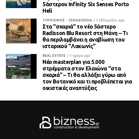
5άστερου Infinity Six Senses Porto
Heli
ΤΟΥΡΙΣΜΟΣ - ΞΕΝΟΔΟΧΕΙΑ
3 εβδομάδες ago
Στα “σκαριά” το νέο 5άστερο
Radisson Blu Resort στη Μάνη – Τι
θα περιλαμβάνει η αναβίωση του
ιστορικού “Λακωνίς”
REAL ESTATE
1 ημέρα ago
Νέο masterplan για 5.000
στρέμματα στον Ελαιώνα “στα
σκαριά” – Τι θα αλλάξει γύρω από
τον Βοτανικό και τι προβλέπεται για
οικιστικές αναπτύξεις