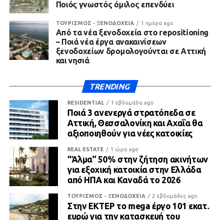
Ποιός γνωστός όμιλος επενδύει
ΤΟΥΡΙΣΜΟΣ - ΞΕΝΟΔΟΧΕΙΑ
1 ημέρα ago
Από τα νέα ξενοδοχεία στο repositioning
– Ποιά νέα έργα ανακαινίσεων
ξενοδοχείων δρομολογούνται σε Αττική
και νησιά
TRENDING
RESIDENTIAL
1 εβδομάδα ago
Ποιά 3 ανενεργά στρατόπεδα σε
Αττική, Θεσσαλονίκη και Αχαΐα θα
αξιοποιηθούν για νέες κατοικίες
REAL ESTATE
1 ώρα ago
“Άλμα” 50% στην ζήτηση ακινήτων
για εξοχική κατοικία στην Ελλάδα
από ΗΠΑ και Καναδά το 2026
ΤΟΥΡΙΣΜΟΣ - ΞΕΝΟΔΟΧΕΙΑ
2 εβδομάδες ago
Στην ΕΚΤΕΡ το mega έργο 101 εκατ.
ευρώ για την κατασκευή του