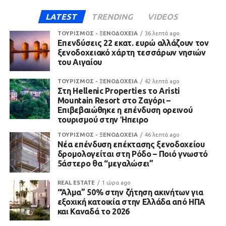
LATEST
TRENDING
VIDEOS
ΤΟΥΡΙΣΜΟΣ - ΞΕΝΟΔΟΧΕΙΑ
36 λεπτά ago
Επενδύσεις 22 εκατ. ευρώ αλλάζουν τον
ξενοδοχειακό χάρτη τεσσάρων νησιών
του Αιγαίου
ΤΟΥΡΙΣΜΟΣ - ΞΕΝΟΔΟΧΕΙΑ
42 λεπτά ago
Στη Hellenic Properties το Aristi
Mountain Resort στο Ζαγόρι –
Επιβεβαιώθηκε η επένδυση ορεινού
τουρισμού στην Ήπειρο
ΤΟΥΡΙΣΜΟΣ - ΞΕΝΟΔΟΧΕΙΑ
46 λεπτά ago
Νέα επένδυση επέκτασης ξενοδοχείου
δρομολογείται στη Ρόδο – Ποιό γνωστό
5άστερο θα “μεγαλώσει”
REAL ESTATE
1 ώρα ago
“Άλμα” 50% στην ζήτηση ακινήτων για
εξοχική κατοικία στην Ελλάδα από ΗΠΑ
και Καναδά το 2026