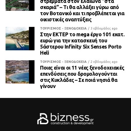
στρέμματα στον Ελαιώνα “στα
σκαριά” – Τι θα αλλάξει γύρω από
τον Βοτανικό και τι προβλέπεται για
οικιστικές αναπτύξεις
ΤΟΥΡΙΣΜΟΣ - ΞΕΝΟΔΟΧΕΙΑ
3 εβδομάδες ago
Στην ΕΚΤΕΡ το mega έργο 101 εκατ.
ευρώ για την κατασκευή του
5άστερου Infinity Six Senses Porto
Heli
ΤΟΥΡΙΣΜΟΣ - ΞΕΝΟΔΟΧΕΙΑ
2 εβδομάδες ago
Ποιες είναι οι 11 νέες ξενοδοχειακές
επενδύσεις που δρομολογούνται
στις Κυκλάδες – Σε ποιά νησιά θα
γίνουν