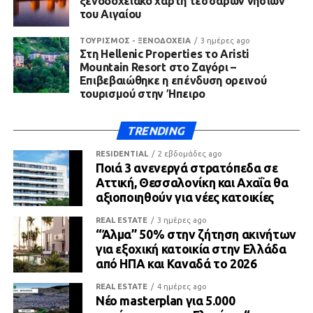
ξενοδοχειακό χάρτη τεσσάρων νησιών
του Αιγαίου
ΤΟΥΡΙΣΜΟΣ - ΞΕΝΟΔΟΧΕΙΑ
3 ημέρες ago
Στη Hellenic Properties το Aristi
Mountain Resort στο Ζαγόρι –
Επιβεβαιώθηκε η επένδυση ορεινού
τουρισμού στην Ήπειρο
TRENDING
RESIDENTIAL
2 εβδομάδες ago
Ποιά 3 ανενεργά στρατόπεδα σε
Αττική, Θεσσαλονίκη και Αχαΐα θα
αξιοποιηθούν για νέες κατοικίες
REAL ESTATE
3 ημέρες ago
“Άλμα” 50% στην ζήτηση ακινήτων
για εξοχική κατοικία στην Ελλάδα
από ΗΠΑ και Καναδά το 2026
REAL ESTATE
4 ημέρες ago
Νέο masterplan για 5.000