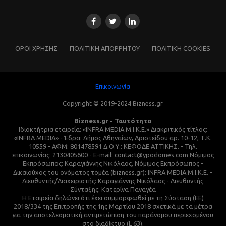
ΌΡΟΙ ΧΡΗΣΗΣ
ΠΟΛΙΤΙΚΗ ΑΠΟΡΡΗΤΟΥ
ΠΟΛΙΤΙΚΗ COOKIES
Επικοινωνία
Copyright © 2019-2024 Bizness.gr
Bizness.gr - Ταυτότητα
Ιδιοκτήτρια εταιρεία: «INFRA MEDIA M.I.K.E.» Διακριτικός τίτλος:
«INFRA MEDIA» - Έδρα: Δήμος Αθηναίων, Αριστείδου αρ. 10-12, Τ.Κ.
10559 - ΑΦΜ: 801478591 Δ.Ο.Υ.: ΚΕΦΟΔΕ ΑΤΤΙΚΗΣ. - Τηλ.
επικοινωνίας: 2130405600 - E-mail: contact@ypodomes.com Νόμιμος
Εκπρόσωπος: Καραγιάννης Νικόλαος, Νόμιμος Εκπρόσωπος -
Δικαιούχος του ονόματος τομέα (bizness.gr): INFRA MEDIA M.I.K.E. -
Διευθυντής/Διαχειριστής: Καραγιάννης Νικόλαος - Διευθυντής
Σύνταξης: Κατερίνα Παναγέα
Η Εταιρεία δηλώνει ότι έχει συμμορφωθεί με τη Σύσταση (ΕΕ)
2018/334 της Επιτροπής της 1ης Μαρτίου 2018 σχετικά με τα μέτρα
για την αποτελεσματική αντιμετώπιση του παράνομου περιεχομένου
στο διαδίκτυο (L 63).