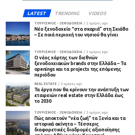
LATEST
TRENDING
VIDEOS
ΤΟΥΡΙΣΜΟΣ - ΞΕΝΟΔΟΧΕΙΑ
2 ημέρες ago
Νέο ξενοδοχείο “στα σκαριά” στη Σκιάθο
– Σε ποιά περιοχή του νησιού θα γίνει
ΤΟΥΡΙΣΜΟΣ - ΞΕΝΟΔΟΧΕΙΑ
2 ημέρες ago
Ο νέος χάρτης των διεθνών
ξενοδοχειακών brands στην Ελλάδα – Τα
openings και τα projects της επόμενης
περιόδου
REAL ESTATE
2 ημέρες ago
Τα έργα που θα κρίνουν την ανάπτυξη των
εταιρειών real estate στην Ελλάδα έως
το 2030
ΤΟΥΡΙΣΜΟΣ - ΞΕΝΟΔΟΧΕΙΑ
2 ημέρες ago
Πώς αποκτούν “νέα ζωή” τα Ξενία και τα
ιστορικά ακίνητα – Τέσσερις
διαφορετικές διαδρομές αξιοποίησης