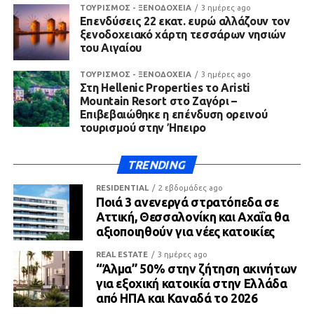
ΤΟΥΡΙΣΜΟΣ - ΞΕΝΟΔΟΧΕΙΑ
3 ημέρες ago
Επενδύσεις 22 εκατ. ευρώ αλλάζουν τον
ξενοδοχειακό χάρτη τεσσάρων νησιών
του Αιγαίου
ΤΟΥΡΙΣΜΟΣ - ΞΕΝΟΔΟΧΕΙΑ
3 ημέρες ago
Στη Hellenic Properties το Aristi
Mountain Resort στο Ζαγόρι –
Επιβεβαιώθηκε η επένδυση ορεινού
τουρισμού στην Ήπειρο
TRENDING
RESIDENTIAL
2 εβδομάδες ago
Ποιά 3 ανενεργά στρατόπεδα σε
Αττική, Θεσσαλονίκη και Αχαΐα θα
αξιοποιηθούν για νέες κατοικίες
REAL ESTATE
3 ημέρες ago
“Άλμα” 50% στην ζήτηση ακινήτων
για εξοχική κατοικία στην Ελλάδα
από ΗΠΑ και Καναδά το 2026