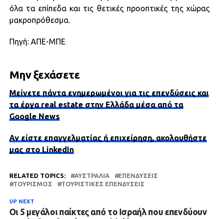
όλα τα επίπεδα και τις θετικές προοπτικές της χώρας
μακροπρόθεσμα.
Πηγή: ΑΠΕ-ΜΠΕ
Μην ξεχάσετε
Μείνετε πάντα ενημερωμένοι για τις επενδύσεις και
τα έργα real estate στην Ελλάδα μέσα από τα
Google News
Αν είστε επαγγελματίας ή επιχείρηση, ακολουθήστε
μας στο LinkedIn
RELATED TOPICS:
ΑΥΣΤΡΑΛΊΑ
ΕΠΕΝΔΎΣΕΙΣ
ΤΟΥΡΙΣΜΌΣ
ΤΟΥΡΙΣΤΙΚΈΣ ΕΠΕΝΔΎΣΕΙΣ
UP NEXT
Οι 5 μεγάλοι παίκτες από το Ισραήλ που επενδύουν