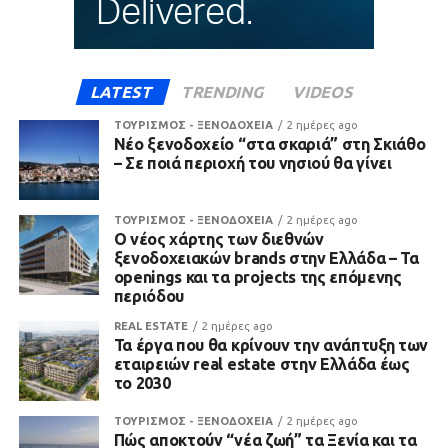
LATEST
TRENDING
VIDEOS
ΤΟΥΡΙΣΜΟΣ - ΞΕΝΟΔΟΧΕΙΑ
2 ημέρες ago
Νέο ξενοδοχείο “στα σκαριά” στη Σκιάθο
– Σε ποιά περιοχή του νησιού θα γίνει
ΤΟΥΡΙΣΜΟΣ - ΞΕΝΟΔΟΧΕΙΑ
2 ημέρες ago
Ο νέος χάρτης των διεθνών
ξενοδοχειακών brands στην Ελλάδα – Τα
openings και τα projects της επόμενης
περιόδου
REAL ESTATE
2 ημέρες ago
Τα έργα που θα κρίνουν την ανάπτυξη των
εταιρειών real estate στην Ελλάδα έως
το 2030
ΤΟΥΡΙΣΜΟΣ - ΞΕΝΟΔΟΧΕΙΑ
2 ημέρες ago
Πώς αποκτούν “νέα ζωή” τα Ξενία και τα