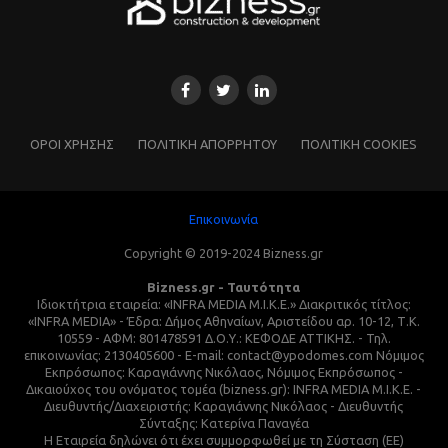
ΌΡΟΙ ΧΡΗΣΗΣ
ΠΟΛΙΤΙΚΗ ΑΠΟΡΡΗΤΟΥ
ΠΟΛΙΤΙΚΗ COOKIES
Επικοινωνία
Copyright © 2019-2024 Bizness.gr
Bizness.gr - Ταυτότητα
Ιδιοκτήτρια εταιρεία: «INFRA MEDIA M.I.K.E.» Διακριτικός τίτλος:
«INFRA MEDIA» - Έδρα: Δήμος Αθηναίων, Αριστείδου αρ. 10-12, Τ.Κ.
10559 - ΑΦΜ: 801478591 Δ.Ο.Υ.: ΚΕΦΟΔΕ ΑΤΤΙΚΗΣ. - Τηλ.
επικοινωνίας: 2130405600 - E-mail: contact@ypodomes.com Νόμιμος
Εκπρόσωπος: Καραγιάννης Νικόλαος, Νόμιμος Εκπρόσωπος -
Δικαιούχος του ονόματος τομέα (bizness.gr): INFRA MEDIA M.I.K.E. -
Διευθυντής/Διαχειριστής: Καραγιάννης Νικόλαος - Διευθυντής
Σύνταξης: Κατερίνα Παναγέα
Η Εταιρεία δηλώνει ότι έχει συμμορφωθεί με τη Σύσταση (ΕΕ)