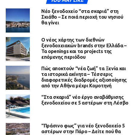
YOU MAY LIKE
Νέο ξενοδοχείο “στα σκαριά” στη
Σκιάθο – Σε ποιά περιοχή του νησιού
θα γίνει
Ο νέος χάρτης των διεθνών
ξενοδοχειακών brands στην Ελλάδα –
Τα openings και τα projects της
επόμενης περιόδου
Πώς αποκτούν “νέα ζωή” τα Ξενία και
τα ιστορικά ακίνητα – Τέσσερις
διαφορετικές διαδρομές αξιοποίησης
από την Αθήνα μέχρι Κομοτηνή
“Στα σκαριά” νέο έργο αναβάθμισης
ξενοδοχείου σε 5 αστέρων στη Λέσβο
“Πράσινο φως” για νέο ξενοδοχείο 5
αστέρων στην Πάρο – Δείτε πού θα