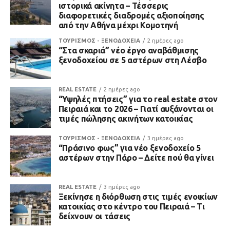
ιστορικά ακίνητα – Τέσσερις
διαφορετικές διαδρομές αξιοποίησης
από την Αθήνα μέχρι Κομοτηνή
ΤΟΥΡΙΣΜΟΣ - ΞΕΝΟΔΟΧΕΙΑ
2 ημέρες ago
“Στα σκαριά” νέο έργο αναβάθμισης
ξενοδοχείου σε 5 αστέρων στη Λέσβο
REAL ESTATE
2 ημέρες ago
“Υψηλές πτήσεις” για το real estate στον
Πειραιά και το 2026 – Γιατί αυξάνονται οι
τιμές πώλησης ακινήτων κατοικίας
ΤΟΥΡΙΣΜΟΣ - ΞΕΝΟΔΟΧΕΙΑ
3 ημέρες ago
“Πράσινο φως” για νέο ξενοδοχείο 5
αστέρων στην Πάρο – Δείτε πού θα γίνει
REAL ESTATE
3 ημέρες ago
Ξεκίνησε η διόρθωση στις τιμές ενοικίων
κατοικίας στο κέντρο του Πειραιά – Τι
δείχνουν οι τάσεις