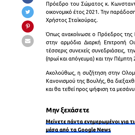
Πρόεδρο του Σώματος κ. Κωνσταντ
οικονομικό έτος 2021. Την παράδοση
Χρήστος Σταϊκούρας.
Όπως ανακοίνωσε ο Πρόεδρος της Β
στην αρμόδια Διαρκή Επιτροπή Ο
τέσσερις συνεχείς συνεδριάσεις, τη
(πρωί και απόγευμα) και την Πέμπτη
Ακολούθως, η συζήτηση στην Ολομ
Κανονισμού της Βουλής, θα διεξαχθε
και θα τεθεί προς ψήφιση τα μεσάνυ
Μην ξεχάσετε
Μείνετε πάντα ενημερωμένοι για τι
μέσα από τα Google News