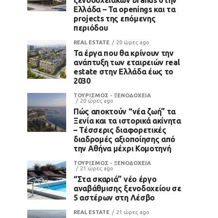
Ελλάδα – Τα openings και τα
projects της επόμενης
περιόδου
REAL ESTATE
20 ώρες ago
Τα έργα που θα κρίνουν την
ανάπτυξη των εταιρειών real
estate στην Ελλάδα έως το
2030
ΤΟΥΡΙΣΜΟΣ - ΞΕΝΟΔΟΧΕΙΑ
20 ώρες ago
Πώς αποκτούν “νέα ζωή” τα
Ξενία και τα ιστορικά ακίνητα
– Τέσσερις διαφορετικές
διαδρομές αξιοποίησης από
την Αθήνα μέχρι Κομοτηνή
ΤΟΥΡΙΣΜΟΣ - ΞΕΝΟΔΟΧΕΙΑ
21 ώρες ago
“Στα σκαριά” νέο έργο
αναβάθμισης ξενοδοχείου σε
5 αστέρων στη Λέσβο
REAL ESTATE
21 ώρες ago