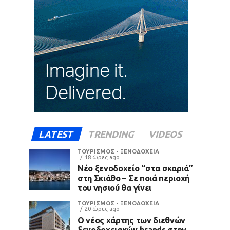
LATEST
TRENDING
VIDEOS
ΤΟΥΡΙΣΜΟΣ - ΞΕΝΟΔΟΧΕΙΑ
18 ώρες ago
Νέο ξενοδοχείο “στα σκαριά”
στη Σκιάθο – Σε ποιά περιοχή
του νησιού θα γίνει
ΤΟΥΡΙΣΜΟΣ - ΞΕΝΟΔΟΧΕΙΑ
20 ώρες ago
Ο νέος χάρτης των διεθνών
ξενοδοχειακών brands στην