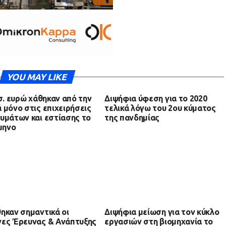
YOU MAY LIKE
ισ. ευρώ χάθηκαν από την
Διψήφια ύφεση για το 2020
 μόνο στις επιχειρήσεις
τελικά λόγω του 2ου κύματος
υμάτων και εστίασης το
της πανδημίας
ίμηνο
ηκαν σημαντικά οι
Διψήφια μείωση για τον κύκλο
ες Έρευνας & Ανάπτυξης
εργασιών στη βιομηχανία το