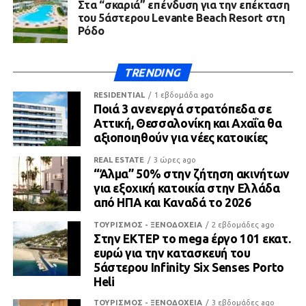
Στα “σκαριά” επένδυση για την επέκταση
του 5άστερου Levante Beach Resort στη
Ρόδο
TRENDING
RESIDENTIAL
1 εβδομάδα ago
Ποιά 3 ανενεργά στρατόπεδα σε
Αττική, Θεσσαλονίκη και Αχαΐα θα
αξιοποιηθούν για νέες κατοικίες
REAL ESTATE
3 ώρες ago
“Άλμα” 50% στην ζήτηση ακινήτων
για εξοχική κατοικία στην Ελλάδα
από ΗΠΑ και Καναδά το 2026
ΤΟΥΡΙΣΜΟΣ - ΞΕΝΟΔΟΧΕΙΑ
2 εβδομάδες ago
Στην ΕΚΤΕΡ το mega έργο 101 εκατ.
ευρώ για την κατασκευή του
5άστερου Infinity Six Senses Porto
Heli
ΤΟΥΡΙΣΜΟΣ - ΞΕΝΟΔΟΧΕΙΑ
3 εβδομάδες ago