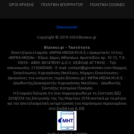
ΌΡΟΙ ΧΡΗΣΗΣ
ΠΟΛΙΤΙΚΗ ΑΠΟΡΡΗΤΟΥ
ΠΟΛΙΤΙΚΗ COOKIES
Επικοινωνία
Copyright © 2019-2024 Bizness.gr
Bizness.gr - Ταυτότητα
Ιδιοκτήτρια εταιρεία: «INFRA MEDIA M.I.K.E.» Διακριτικός τίτλος:
«INFRA MEDIA» - Έδρα: Δήμος Αθηναίων, Αριστείδου αρ. 10-12, Τ.Κ.
10559 - ΑΦΜ: 801478591 Δ.Ο.Υ.: ΚΕΦΟΔΕ ΑΤΤΙΚΗΣ. - Τηλ.
επικοινωνίας: 2130405600 - E-mail: contact@ypodomes.com Νόμιμος
Εκπρόσωπος: Καραγιάννης Νικόλαος, Νόμιμος Εκπρόσωπος -
Δικαιούχος του ονόματος τομέα (bizness.gr): INFRA MEDIA M.I.K.E. -
Διευθυντής/Διαχειριστής: Καραγιάννης Νικόλαος - Διευθυντής
Σύνταξης: Κατερίνα Παναγέα
Η Εταιρεία δηλώνει ότι έχει συμμορφωθεί με τη Σύσταση (ΕΕ)
2018/334 της Επιτροπής της 1ης Μαρτίου 2018 σχετικά με τα μέτρα
για την αποτελεσματική αντιμετώπιση του παράνομου περιεχομένου
στο διαδίκτυο (L 63).