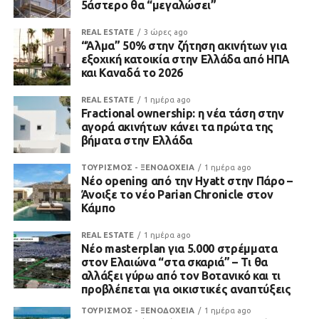
5άστερο θα “μεγαλώσει”
REAL ESTATE
3 ώρες ago
“Άλμα” 50% στην ζήτηση ακινήτων για
εξοχική κατοικία στην Ελλάδα από ΗΠΑ
και Καναδά το 2026
REAL ESTATE
1 ημέρα ago
Fractional ownership: η νέα τάση στην
αγορά ακινήτων κάνει τα πρώτα της
βήματα στην Ελλάδα
ΤΟΥΡΙΣΜΟΣ - ΞΕΝΟΔΟΧΕΙΑ
1 ημέρα ago
Νέο opening από την Hyatt στην Πάρο –
Άνοιξε το νέο Parian Chronicle στον
Κάμπο
REAL ESTATE
1 ημέρα ago
Νέο masterplan για 5.000 στρέμματα
στον Ελαιώνα “στα σκαριά” – Τι θα
αλλάξει γύρω από τον Βοτανικό και τι
προβλέπεται για οικιστικές αναπτύξεις
ΤΟΥΡΙΣΜΟΣ - ΞΕΝΟΔΟΧΕΙΑ
1 ημέρα ago