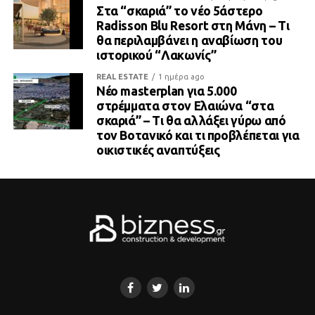
Στα “σκαριά” το νέο 5άστερο
Radisson Blu Resort στη Μάνη – Τι
θα περιλαμβάνει η αναβίωση του
ιστορικού “Λακωνίς”
REAL ESTATE
1 ημέρα ago
Νέο masterplan για 5.000
στρέμματα στον Ελαιώνα “στα
σκαριά” – Τι θα αλλάξει γύρω από
τον Βοτανικό και τι προβλέπεται για
οικιστικές αναπτύξεις