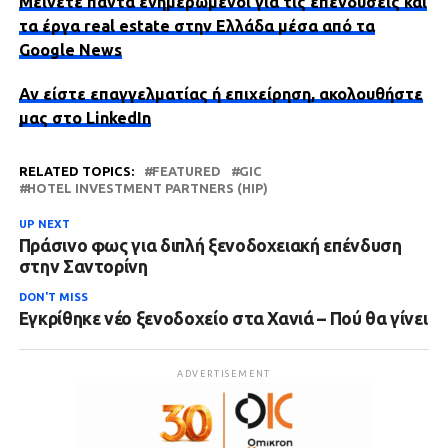
Μείνετε πάντα ενημερωμένοι για τις επενδύσεις και
τα έργα real estate στην Ελλάδα μέσα από τα
Google News
Αν είστε επαγγελματίας ή επιχείρηση, ακολουθήστε
μας στο LinkedIn
RELATED TOPICS:
FEATURED
GIC
HOTEL INVESTMENT PARTNERS (HIP)
UP NEXT
Πράσινο φως για διπλή ξενοδοχειακή επένδυση
στην Σαντορίνη
DON'T MISS
Εγκρίθηκε νέο ξενοδοχείο στα Χανιά – Πού θα γίνει
ADVERTISEMENT