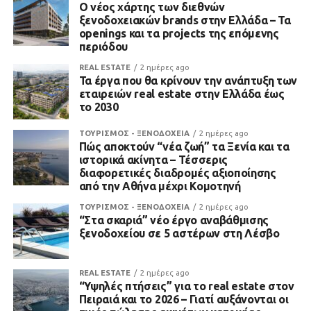
Ο νέος χάρτης των διεθνών
ξενοδοχειακών brands στην Ελλάδα – Τα
openings και τα projects της επόμενης
περιόδου
REAL ESTATE
2 ημέρες ago
Τα έργα που θα κρίνουν την ανάπτυξη των
εταιρειών real estate στην Ελλάδα έως
το 2030
ΤΟΥΡΙΣΜΟΣ - ΞΕΝΟΔΟΧΕΙΑ
2 ημέρες ago
Πώς αποκτούν “νέα ζωή” τα Ξενία και τα
ιστορικά ακίνητα – Τέσσερις
διαφορετικές διαδρομές αξιοποίησης
από την Αθήνα μέχρι Κομοτηνή
ΤΟΥΡΙΣΜΟΣ - ΞΕΝΟΔΟΧΕΙΑ
2 ημέρες ago
“Στα σκαριά” νέο έργο αναβάθμισης
ξενοδοχείου σε 5 αστέρων στη Λέσβο
REAL ESTATE
2 ημέρες ago
“Υψηλές πτήσεις” για το real estate στον
Πειραιά και το 2026 – Γιατί αυξάνονται οι