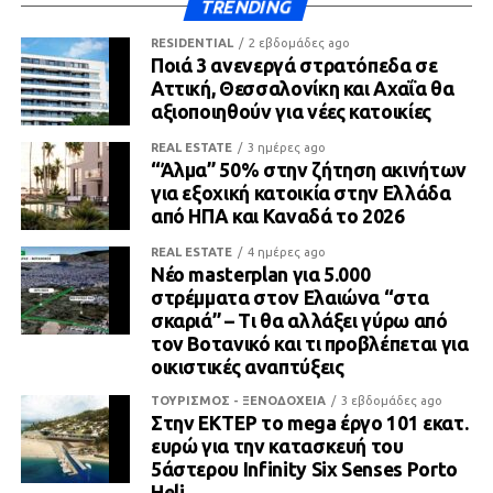
TRENDING
RESIDENTIAL
2 εβδομάδες ago
Ποιά 3 ανενεργά στρατόπεδα σε
Αττική, Θεσσαλονίκη και Αχαΐα θα
αξιοποιηθούν για νέες κατοικίες
REAL ESTATE
3 ημέρες ago
“Άλμα” 50% στην ζήτηση ακινήτων
για εξοχική κατοικία στην Ελλάδα
από ΗΠΑ και Καναδά το 2026
REAL ESTATE
4 ημέρες ago
Νέο masterplan για 5.000
στρέμματα στον Ελαιώνα “στα
σκαριά” – Τι θα αλλάξει γύρω από
τον Βοτανικό και τι προβλέπεται για
οικιστικές αναπτύξεις
ΤΟΥΡΙΣΜΟΣ - ΞΕΝΟΔΟΧΕΙΑ
3 εβδομάδες ago
Στην ΕΚΤΕΡ το mega έργο 101 εκατ.
ευρώ για την κατασκευή του
5άστερου Infinity Six Senses Porto
Heli