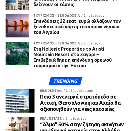
δείχνουν οι τάσεις
ΤΟΥΡΙΣΜΟΣ - ΞΕΝΟΔΟΧΕΙΑ
2 ημέρες ago
Επενδύσεις 22 εκατ. ευρώ αλλάζουν τον
ξενοδοχειακό χάρτη τεσσάρων νησιών
του Αιγαίου
ΤΟΥΡΙΣΜΟΣ - ΞΕΝΟΔΟΧΕΙΑ
2 ημέρες ago
Στη Hellenic Properties το Aristi
Mountain Resort στο Ζαγόρι –
Επιβεβαιώθηκε η επένδυση ορεινού
τουρισμού στην Ήπειρο
TRENDING
RESIDENTIAL
2 εβδομάδες ago
Ποιά 3 ανενεργά στρατόπεδα σε
Αττική, Θεσσαλονίκη και Αχαΐα θα
αξιοποιηθούν για νέες κατοικίες
REAL ESTATE
2 ημέρες ago
“Άλμα” 50% στην ζήτηση ακινήτων
για εξοχική κατοικία στην Ελλάδα