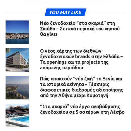
YOU MAY LIKE
Νέο ξενοδοχείο “στα σκαριά” στη
Σκιάθο – Σε ποιά περιοχή του νησιού
θα γίνει
Ο νέος χάρτης των διεθνών
ξενοδοχειακών brands στην Ελλάδα –
Τα openings και τα projects της
επόμενης περιόδου
Πώς αποκτούν “νέα ζωή” τα Ξενία και
τα ιστορικά ακίνητα – Τέσσερις
διαφορετικές διαδρομές αξιοποίησης
από την Αθήνα μέχρι Κομοτηνή
“Στα σκαριά” νέο έργο αναβάθμισης
ξενοδοχείου σε 5 αστέρων στη Λέσβο