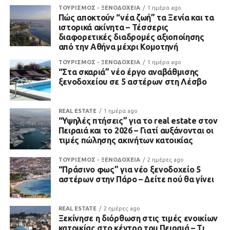
ΤΟΥΡΙΣΜΟΣ - ΞΕΝΟΔΟΧΕΙΑ
1 ημέρα ago
Πώς αποκτούν “νέα ζωή” τα Ξενία και τα
ιστορικά ακίνητα – Τέσσερις
διαφορετικές διαδρομές αξιοποίησης
από την Αθήνα μέχρι Κομοτηνή
ΤΟΥΡΙΣΜΟΣ - ΞΕΝΟΔΟΧΕΙΑ
1 ημέρα ago
“Στα σκαριά” νέο έργο αναβάθμισης
ξενοδοχείου σε 5 αστέρων στη Λέσβο
REAL ESTATE
1 ημέρα ago
“Υψηλές πτήσεις” για το real estate στον
Πειραιά και το 2026 – Γιατί αυξάνονται οι
τιμές πώλησης ακινήτων κατοικίας
ΤΟΥΡΙΣΜΟΣ - ΞΕΝΟΔΟΧΕΙΑ
2 ημέρες ago
“Πράσινο φως” για νέο ξενοδοχείο 5
αστέρων στην Πάρο – Δείτε πού θα γίνει
REAL ESTATE
2 ημέρες ago
Ξεκίνησε η διόρθωση στις τιμές ενοικίων
κατοικίας στο κέντρο του Πειραιά – Τι