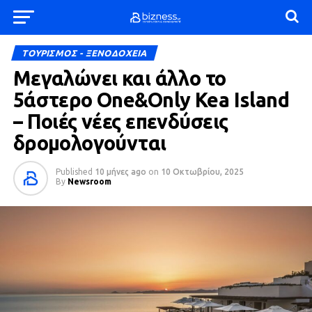
ΤΟΥΡΙΣΜΟΣ - ΞΕΝΟΔΟΧΕΙΑ
Μεγαλώνει και άλλο το
5άστερο One&Only Kea Island
– Ποιές νέες επενδύσεις
δρομολογούνται
Published
10 μήνες ago
on
10 Οκτωβρίου, 2025
By
Newsroom