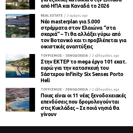
από ΗΠΑ και Καναδά το 2026
REAL ESTATE
3 ημέρες ago
Νέο masterplan για 5.000
στρέμματα στον Ελαιώνα “στα
σκαριά” – Τι θα αλλάξει γύρω από
τον Βοτανικό και τι προβλέπεται για
οικιστικές αναπτύξεις
ΤΟΥΡΙΣΜΟΣ - ΞΕΝΟΔΟΧΕΙΑ
2 εβδομάδες ago
Στην ΕΚΤΕΡ το mega έργο 101 εκατ.
ευρώ για την κατασκευή του
5άστερου Infinity Six Senses Porto
Heli
ΤΟΥΡΙΣΜΟΣ - ΞΕΝΟΔΟΧΕΙΑ
2 εβδομάδες ago
Ποιες είναι οι 11 νέες ξενοδοχειακές
επενδύσεις που δρομολογούνται
στις Κυκλάδες – Σε ποιά νησιά θα
γίνουν