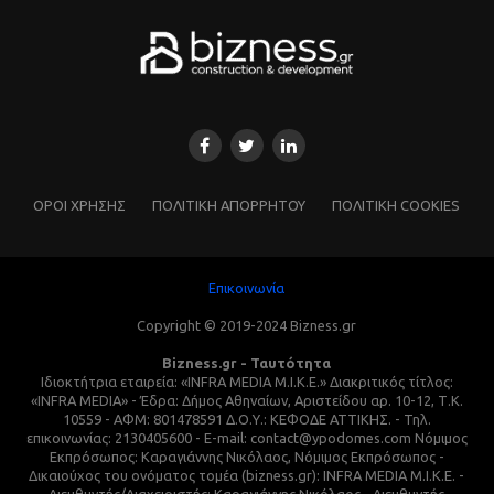
ΌΡΟΙ ΧΡΗΣΗΣ
ΠΟΛΙΤΙΚΗ ΑΠΟΡΡΗΤΟΥ
ΠΟΛΙΤΙΚΗ COOKIES
Επικοινωνία
Copyright © 2019-2024 Bizness.gr
Bizness.gr - Ταυτότητα
Ιδιοκτήτρια εταιρεία: «INFRA MEDIA M.I.K.E.» Διακριτικός τίτλος:
«INFRA MEDIA» - Έδρα: Δήμος Αθηναίων, Αριστείδου αρ. 10-12, Τ.Κ.
10559 - ΑΦΜ: 801478591 Δ.Ο.Υ.: ΚΕΦΟΔΕ ΑΤΤΙΚΗΣ. - Τηλ.
επικοινωνίας: 2130405600 - E-mail: contact@ypodomes.com Νόμιμος
Εκπρόσωπος: Καραγιάννης Νικόλαος, Νόμιμος Εκπρόσωπος -
Δικαιούχος του ονόματος τομέα (bizness.gr): INFRA MEDIA M.I.K.E. -