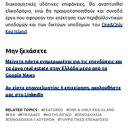
διακοσμητικές υδάτινες επιφάνειες, θα αναπτυχθεί
ελικοδρόμιο, ενώ θα πραγματοποιηθούν και συνοδά
έργα που αφορούν την επέκταση των περιβαλλοντικών
υποδομών και των δικτύων υποδομών του
One&Only
Kea Island
.
Μην ξεχάσετε
Μείνετε πάντα ενημερωμένοι για τις επενδύσεις και
τα έργα real estate στην Ελλάδα μέσα από τα
Google News
Αν είστε επαγγελματίας ή επιχείρηση, ακολουθήστε
μας στο LinkedIn
RELATED TOPICS:
FEATURED
ONE & ONLY KEA ISLAND
ΚΈΑ
ΚΥΚΛΆΔΕΣ
ΝΌΤΙΟ ΑΙΓΑΊΟ
ΞΕΝΟΔΟΧΕΊΑ
ΞΕΝΟΔΟΧΕΊΑ 5 ΑΣΤΈΡΩΝ
ΤΟΥΡΙΣΤΙΚΈΣ ΕΠΕΝΔΎΣΕΙΣ