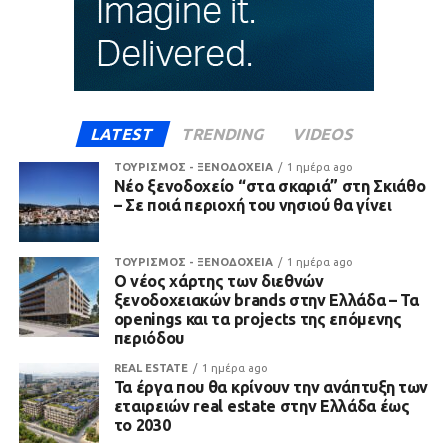
LATEST
TRENDING
VIDEOS
ΤΟΥΡΙΣΜΟΣ - ΞΕΝΟΔΟΧΕΙΑ
1 ημέρα ago
Νέο ξενοδοχείο “στα σκαριά” στη Σκιάθο
– Σε ποιά περιοχή του νησιού θα γίνει
ΤΟΥΡΙΣΜΟΣ - ΞΕΝΟΔΟΧΕΙΑ
1 ημέρα ago
Ο νέος χάρτης των διεθνών
ξενοδοχειακών brands στην Ελλάδα – Τα
openings και τα projects της επόμενης
περιόδου
REAL ESTATE
1 ημέρα ago
Τα έργα που θα κρίνουν την ανάπτυξη των
εταιρειών real estate στην Ελλάδα έως
το 2030