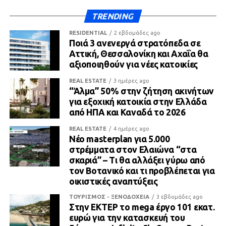
TRENDING
RESIDENTIAL
2 εβδομάδες ago
Ποιά 3 ανενεργά στρατόπεδα σε
Αττική, Θεσσαλονίκη και Αχαΐα θα
αξιοποιηθούν για νέες κατοικίες
REAL ESTATE
3 ημέρες ago
“Άλμα” 50% στην ζήτηση ακινήτων
για εξοχική κατοικία στην Ελλάδα
από ΗΠΑ και Καναδά το 2026
REAL ESTATE
4 ημέρες ago
Νέο masterplan για 5.000
στρέμματα στον Ελαιώνα “στα
σκαριά” – Τι θα αλλάξει γύρω από
τον Βοτανικό και τι προβλέπεται για
οικιστικές αναπτύξεις
ΤΟΥΡΙΣΜΟΣ - ΞΕΝΟΔΟΧΕΙΑ
3 εβδομάδες ago
Στην ΕΚΤΕΡ το mega έργο 101 εκατ.
ευρώ για την κατασκευή του