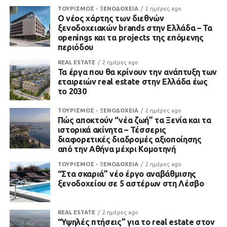
ΤΟΥΡΙΣΜΟΣ - ΞΕΝΟΔΟΧΕΙΑ
2 ημέρες ago
Ο νέος χάρτης των διεθνών
ξενοδοχειακών brands στην Ελλάδα – Τα
openings και τα projects της επόμενης
περιόδου
REAL ESTATE
2 ημέρες ago
Τα έργα που θα κρίνουν την ανάπτυξη των
εταιρειών real estate στην Ελλάδα έως
το 2030
ΤΟΥΡΙΣΜΟΣ - ΞΕΝΟΔΟΧΕΙΑ
2 ημέρες ago
Πώς αποκτούν “νέα ζωή” τα Ξενία και τα
ιστορικά ακίνητα – Τέσσερις
διαφορετικές διαδρομές αξιοποίησης
από την Αθήνα μέχρι Κομοτηνή
ΤΟΥΡΙΣΜΟΣ - ΞΕΝΟΔΟΧΕΙΑ
2 ημέρες ago
“Στα σκαριά” νέο έργο αναβάθμισης
ξενοδοχείου σε 5 αστέρων στη Λέσβο
REAL ESTATE
2 ημέρες ago
“Υψηλές πτήσεις” για το real estate στον