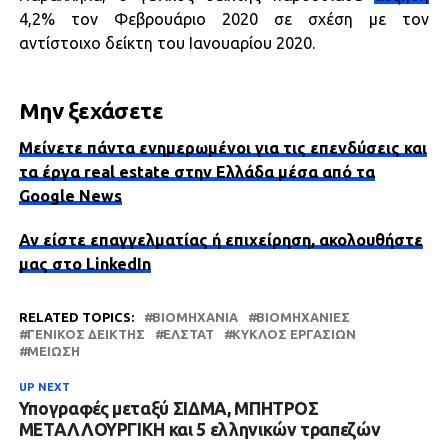
4,2% τον Φεβρουάριο 2020 σε σχέση με τον
αντίστοιχο δείκτη του Ιανουαρίου 2020.
Μην ξεχάσετε
Μείνετε πάντα ενημερωμένοι για τις επενδύσεις και
τα έργα real estate στην Ελλάδα μέσα από τα
Google News
Αν είστε επαγγελματίας ή επιχείρηση, ακολουθήστε
μας στο LinkedIn
RELATED TOPICS:
ΒΙΟΜΗΧΑΝΊΑ
ΒΙΟΜΗΧΑΝΊΕΣ
ΓΕΝΙΚΌΣ ΔΕΊΚΤΗΣ
ΕΛΣΤΑΤ
ΚΎΚΛΟΣ ΕΡΓΑΣΙΏΝ
ΜΕΊΩΣΗ
UP NEXT
Υπογραφές μεταξύ ΣΙΔΜΑ, ΜΠΗΤΡΟΣ
ΜΕΤΑΛΛΟΥΡΓΙΚΗ και 5 ελληνικών τραπεζών