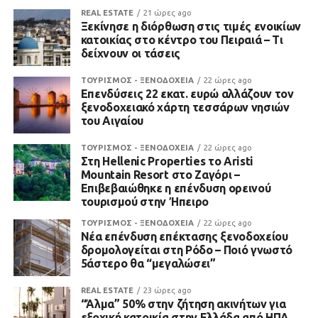
REAL ESTATE
21 ώρες ago
Ξεκίνησε η διόρθωση στις τιμές ενοικίων
κατοικίας στο κέντρο του Πειραιά – Τι
δείχνουν οι τάσεις
ΤΟΥΡΙΣΜΟΣ - ΞΕΝΟΔΟΧΕΙΑ
22 ώρες ago
Επενδύσεις 22 εκατ. ευρώ αλλάζουν τον
ξενοδοχειακό χάρτη τεσσάρων νησιών
του Αιγαίου
ΤΟΥΡΙΣΜΟΣ - ΞΕΝΟΔΟΧΕΙΑ
22 ώρες ago
Στη Hellenic Properties το Aristi
Mountain Resort στο Ζαγόρι –
Επιβεβαιώθηκε η επένδυση ορεινού
τουρισμού στην Ήπειρο
ΤΟΥΡΙΣΜΟΣ - ΞΕΝΟΔΟΧΕΙΑ
22 ώρες ago
Νέα επένδυση επέκτασης ξενοδοχείου
δρομολογείται στη Ρόδο – Ποιό γνωστό
5άστερο θα “μεγαλώσει”
REAL ESTATE
23 ώρες ago
“Άλμα” 50% στην ζήτηση ακινήτων για
εξοχική κατοικία στην Ελλάδα από ΗΠΑ