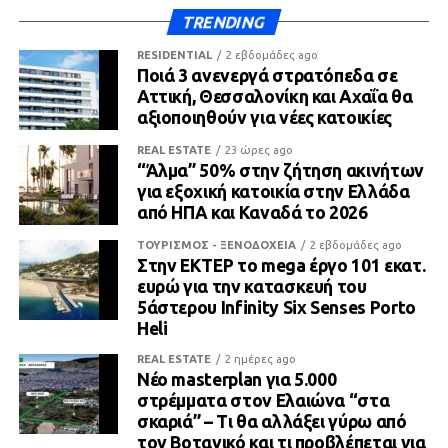
TRENDING
RESIDENTIAL
2 εβδομάδες ago
Ποιά 3 ανενεργά στρατόπεδα σε
Αττική, Θεσσαλονίκη και Αχαΐα θα
αξιοποιηθούν για νέες κατοικίες
REAL ESTATE
23 ώρες ago
“Άλμα” 50% στην ζήτηση ακινήτων
για εξοχική κατοικία στην Ελλάδα
από ΗΠΑ και Καναδά το 2026
ΤΟΥΡΙΣΜΟΣ - ΞΕΝΟΔΟΧΕΙΑ
2 εβδομάδες ago
Στην ΕΚΤΕΡ το mega έργο 101 εκατ.
ευρώ για την κατασκευή του
5άστερου Infinity Six Senses Porto
Heli
REAL ESTATE
2 ημέρες ago
Νέο masterplan για 5.000
στρέμματα στον Ελαιώνα “στα
σκαριά” – Τι θα αλλάξει γύρω από
τον Βοτανικό και τι προβλέπεται για