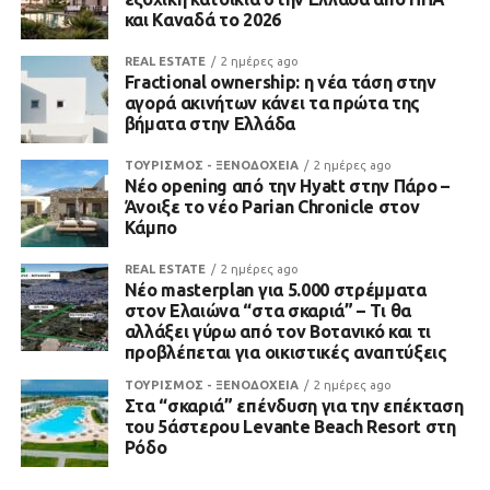
και Καναδά το 2026
REAL ESTATE
2 ημέρες ago
Fractional ownership: η νέα τάση στην
αγορά ακινήτων κάνει τα πρώτα της
βήματα στην Ελλάδα
ΤΟΥΡΙΣΜΟΣ - ΞΕΝΟΔΟΧΕΙΑ
2 ημέρες ago
Νέο opening από την Hyatt στην Πάρο –
Άνοιξε το νέο Parian Chronicle στον
Κάμπο
REAL ESTATE
2 ημέρες ago
Νέο masterplan για 5.000 στρέμματα
στον Ελαιώνα “στα σκαριά” – Τι θα
αλλάξει γύρω από τον Βοτανικό και τι
προβλέπεται για οικιστικές αναπτύξεις
ΤΟΥΡΙΣΜΟΣ - ΞΕΝΟΔΟΧΕΙΑ
2 ημέρες ago
Στα “σκαριά” επένδυση για την επέκταση
του 5άστερου Levante Beach Resort στη
Ρόδο