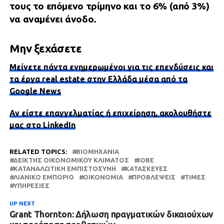
τους το επόμενο τρίμηνο και το 6% (από 3%)
να αναμένει άνοδο.
Μην ξεχάσετε
Μείνετε πάντα ενημερωμένοι για τις επενδύσεις και
τα έργα real estate στην Ελλάδα μέσα από τα
Google News
Αν είστε επαγγελματίας ή επιχείρηση, ακολουθήστε
μας στο LinkedIn
RELATED TOPICS:
ΒΙΟΜΗΧΑΝΊΑ
ΔΕΊΚΤΗΣ ΟΙΚΟΝΟΜΙΚΟΎ ΚΛΊΜΑΤΟΣ
ΙΟΒΕ
ΚΑΤΑΝΑΛΩΤΙΚΉ ΕΜΠΙΣΤΟΣΎΝΗ
ΚΑΤΑΣΚΕΥΈΣ
ΛΙΑΝΙΚΌ ΕΜΠΌΡΙΟ
ΟΙΚΟΝΟΜΊΑ
ΠΡΟΒΛΈΨΕΙΣ
ΤΙΜΈΣ
ΥΠΗΡΕΣΊΕΣ
UP NEXT
Grant Thornton: Δήλωση πραγματικών δικαιούχων