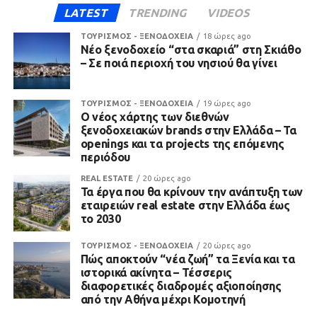
LATEST
TRENDING
VIDEOS
ΤΟΥΡΙΣΜΟΣ - ΞΕΝΟΔΟΧΕΙΑ
18 ώρες ago
Νέο ξενοδοχείο “στα σκαριά” στη Σκιάθο
– Σε ποιά περιοχή του νησιού θα γίνει
ΤΟΥΡΙΣΜΟΣ - ΞΕΝΟΔΟΧΕΙΑ
19 ώρες ago
Ο νέος χάρτης των διεθνών
ξενοδοχειακών brands στην Ελλάδα – Τα
openings και τα projects της επόμενης
περιόδου
REAL ESTATE
20 ώρες ago
Τα έργα που θα κρίνουν την ανάπτυξη των
εταιρειών real estate στην Ελλάδα έως
το 2030
ΤΟΥΡΙΣΜΟΣ - ΞΕΝΟΔΟΧΕΙΑ
20 ώρες ago
Πώς αποκτούν “νέα ζωή” τα Ξενία και τα
ιστορικά ακίνητα – Τέσσερις
διαφορετικές διαδρομές αξιοποίησης
από την Αθήνα μέχρι Κομοτηνή