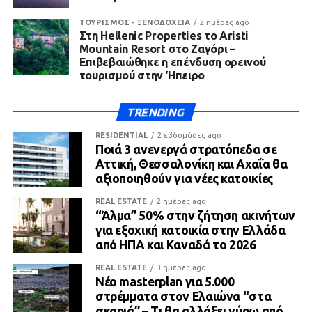
ΤΟΥΡΙΣΜΟΣ - ΞΕΝΟΔΟΧΕΙΑ
2 ημέρες ago
Στη Hellenic Properties το Aristi
Mountain Resort στο Ζαγόρι –
Επιβεβαιώθηκε η επένδυση ορεινού
τουρισμού στην Ήπειρο
TRENDING
RESIDENTIAL
2 εβδομάδες ago
Ποιά 3 ανενεργά στρατόπεδα σε
Αττική, Θεσσαλονίκη και Αχαΐα θα
αξιοποιηθούν για νέες κατοικίες
REAL ESTATE
2 ημέρες ago
“Άλμα” 50% στην ζήτηση ακινήτων
για εξοχική κατοικία στην Ελλάδα
από ΗΠΑ και Καναδά το 2026
REAL ESTATE
3 ημέρες ago
Νέο masterplan για 5.000
στρέμματα στον Ελαιώνα “στα
σκαριά” – Τι θα αλλάξει γύρω από