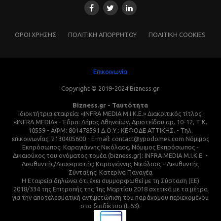
ΌΡΟΙ ΧΡΗΣΗΣ
ΠΟΛΙΤΙΚΗ ΑΠΟΡΡΗΤΟΥ
ΠΟΛΙΤΙΚΗ COOKIES
Επικοινωνία
Copyright © 2019-2024 Bizness.gr
Bizness.gr - Ταυτότητα
Ιδιοκτήτρια εταιρεία: «INFRA MEDIA M.I.K.E.» Διακριτικός τίτλος:
«INFRA MEDIA» - Έδρα: Δήμος Αθηναίων, Αριστείδου αρ. 10-12, Τ.Κ.
10559 - ΑΦΜ: 801478591 Δ.Ο.Υ.: ΚΕΦΟΔΕ ΑΤΤΙΚΗΣ. - Τηλ.
επικοινωνίας: 2130405600 - E-mail: contact@ypodomes.com Νόμιμος
Εκπρόσωπος: Καραγιάννης Νικόλαος, Νόμιμος Εκπρόσωπος -
Δικαιούχος του ονόματος τομέα (bizness.gr): INFRA MEDIA M.I.K.E. -
Διευθυντής/Διαχειριστής: Καραγιάννης Νικόλαος - Διευθυντής
Σύνταξης: Κατερίνα Παναγέα
Η Εταιρεία δηλώνει ότι έχει συμμορφωθεί με τη Σύσταση (ΕΕ)
2018/334 της Επιτροπής της 1ης Μαρτίου 2018 σχετικά με τα μέτρα
για την αποτελεσματική αντιμετώπιση του παράνομου περιεχομένου
στο διαδίκτυο (L 63).