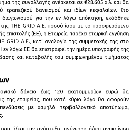
μημα της συναλλαγής ανέρχεται σε €28.605 χιλ. και θα
 τραπεζικού δανεισμού και ιδίων κεφαλαίων. Στο
ύ διαγωνισμού για την εν λόγω απόκτηση, εκδόθηκε
ρ της THE GRID Α.Ε. ποσού ίσου με το προσφερόμενο
ής επιστολής (ΕΕ), η Εταιρεία παρέχει εταιρική εγγύηση
HE GRID Α.Ε., κατ’ αναλογία της συμμετοχής της στο
 Η εν λόγω ΕΕ θα επιστραφεί την ημέρα υπογραφής της
ίβασης και καταβολής του συμφωνημένου τιμήματος
εων
ογιακό δάνειο έως 120 εκατομμυρίων ευρώ θα
ις της εταιρείας, που κατά κύριο λόγο θα αφορούν
επενδύσεις με χαμηλό περιβαλλοντικό αποτύπωμα,
ς.
τηση ή/και την ανάπτυξη, ανέγερση ή/και ανακαίνιση