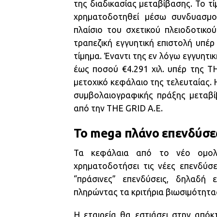
της διαδικασίας μεταβίβασης. Το τί
χρηματοδοτηθεί μέσω συνδυασμού
πλαίσιο του σχετικού πλειοδοτικο
τραπεζική εγγυητική επιστολή υπέ
τίμημα. Έναντι της εν λόγω εγγυητικ
έως ποσού €4.291 χιλ. υπέρ της T
μετοχικό κεφάλαιο της τελευταίας.
συμβολαιογραφικής πράξης μεταβ
από την THE GRID A.E.
Το mega πλάνο επενδύσ
Τα κεφάλαια από το νέο ομολ
χρηματοδοτήσει τις νέες επενδύσε
“πράσινες” επενδύσεις, δηλαδή 
πληρώντας τα κριτήρια βιωσιμότητα
Η εταιρεία θα εστιάσει στην απόκ