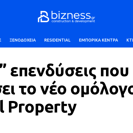
E
ΞΕΝΟΔΟΧΕΙΑ
RESIDENTIAL
ΕΜΠΟΡΙΚΑ ΚΕΝΤΡΑ
ΚΤ
ς” επενδύσεις που
ι το νέο ομόλογ
l Property