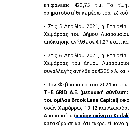
επιφάνειας 422,75 τ.μ. Το τίμ
χρηματοδοτήθηκε μέσω τραπεζικού 
• Στις 5 Απριλίου 2021, η Εταιρεί
Χειμάρρας του Δήμου Αμαρουσίου 
απόκτησης ανήλθε σε €1,27 εκατ. κ
• Στις 6 Απριλίου 2021, η Εταιρεί
Χειμάρρας του Δήμου Αμαρουσίου
συναλλαγής ανήλθε σε €225 χιλ. κα
• Τον Φεβρουάριο του 2021 κατακυ
THE GRID Α.Ε. (μετοχική σύνθεση:
του ομίλου Brook Lane Capital)
οικό
οδών Χειμάρρας 10-12 και Λεωφόρο
Αμαρουσίου (
πρώην ακίνητο Kodak
κατακύρωση και ότι εκκρεμεί μόνο 