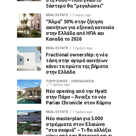
5άστερο θα “μεγαλώσει”
REAL ESTATE
3 ώρες ago
“Άλμα” 50% στην ζήτηση
ακινήτων για εξοχική κατοικία
στην Ελλάδα από ΗΠΑ και
Καναδά το 2026
REAL ESTATE
1 ημέρα ago
Fractional ownership: η νέα
τάση στην αγορά ακινήτων
κάνει τα πρώτα της βήματα
στην Ελλάδα
ΤΟΥΡΙΣΜΟΣ - ΞΕΝΟΔΟΧΕΙΑ
1 ημέρα ago
Νέο opening από την Hyatt
στην Πάρο – Άνοιξε το νέο
Parian Chronicle στον Κάμπο
REAL ESTATE
1 ημέρα ago
Νέο masterplan για 5.000
στρέμματα στον Ελαιώνα
“στα σκαριά” – Τι θα αλλάξει
γύρω από τον Βοτανικό και τι