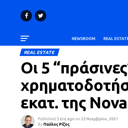
NEWSROOM
REAL ESTAT
REAL ESTATE
Οι 5 “πράσινε
χρηματοδοτήσε
εκατ. της Nova
Published
5 έτη ago
on
25 Νοεμβρίου, 2021
By
Παύλος Ρίζος