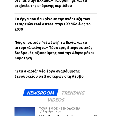
brands στην Ελλάδα – Τα openings και τα
projects της επόμενης περιόδου
Τα έργα που θα κρίνουν την ανάπτυξη των
εταιρειών real estate στην Ελλάδα έως το
2030
Πώς αποκτούν “νέα ζωή” τα Ξενία και τα
ιστορικά ακίνητα – Τέσσερις διαφορετικές
διαδρομές αξιοποίησης από την Αθήνα μέχρι
Κομοτηνή
“Στα σκαριά” νέο έργο αναβάθμισης
ξενοδοχείου σε 5 αστέρων στη Λέσβο
NEWSROOM
TRENDING
VIDEOS
ΤΟΥΡΙΣΜΟΣ - ΞΕΝΟΔΟΧΕΙΑ
2 ημέρες ago