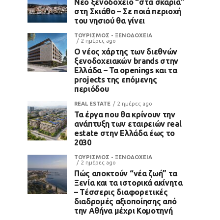
Νέο ξενοδοχείο “στα σκαριά”
στη Σκιάθο – Σε ποιά περιοχή
του νησιού θα γίνει
ΤΟΥΡΙΣΜΟΣ - ΞΕΝΟΔΟΧΕΙΑ
2 ημέρες ago
Ο νέος χάρτης των διεθνών
ξενοδοχειακών brands στην
Ελλάδα – Τα openings και τα
projects της επόμενης
περιόδου
REAL ESTATE
2 ημέρες ago
Τα έργα που θα κρίνουν την
ανάπτυξη των εταιρειών real
estate στην Ελλάδα έως το
2030
ΤΟΥΡΙΣΜΟΣ - ΞΕΝΟΔΟΧΕΙΑ
2 ημέρες ago
Πώς αποκτούν “νέα ζωή” τα
Ξενία και τα ιστορικά ακίνητα
– Τέσσερις διαφορετικές
διαδρομές αξιοποίησης από
την Αθήνα μέχρι Κομοτηνή