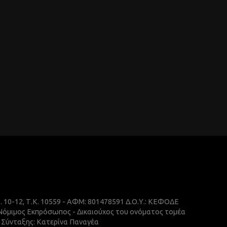
ρ. 10-12, Τ.Κ. 10559 - ΑΦΜ: 801478591 Δ.Ο.Υ.: ΚΕΦΟΔΕ
 Νόμιμος Εκπρόσωπος - Δικαιούχος του ονόματος τομέα
ής Σύνταξης: Κατερίνα Παναγέα